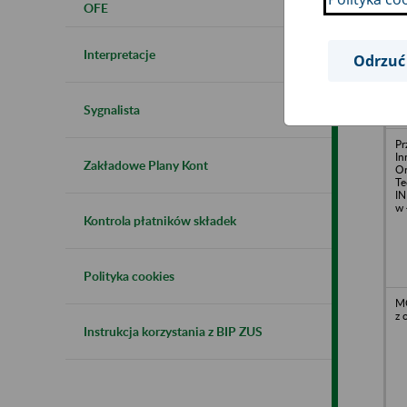
OFE
Za
T
z 
Interpretacje
Odrzuć
Sygnalista
Pr
In
Zakładowe Plany Kont
Or
Te
IN
w 
Kontrola płatników składek
Polityka cookies
M
z 
Instrukcja korzystania z BIP ZUS