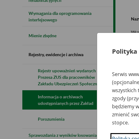
rehabilitacyjnych
Wymagania dla oprogramowania
Naz
interfejsowego
Wsz
Mienie zbędne
Polityka
Rejestry, ewidencje i archiwa
Rejestr upoważnień wydanych przez
Serwis www.
Prezesa ZUS dla pracowników
N
(opcjonalne
z
Zakładu Ubezpieczeń Społecznych
z
wszystkich 
Informacja o archiwach
zgody (przy
udostępnianych przez Zakład
będziemy wy
J.
zmienić swo
z 
M
Porozumienia
stopce.
Pr
Sprawozdania z wyników losowania do
Polityka co
Tr