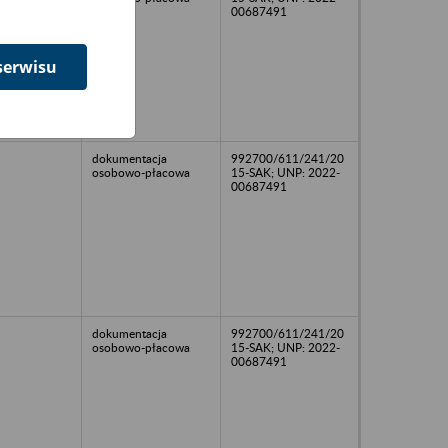
00687491
serwisu
dokumentacja
992700/611/241/20
osobowo-płacowa
15-SAK; UNP: 2022-
00687491
dokumentacja
992700/611/241/20
osobowo-płacowa
15-SAK; UNP: 2022-
00687491