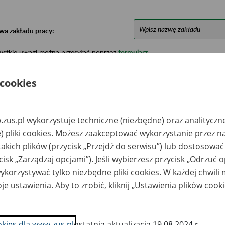
wa zakładu pracy:
ystkie uwagi można przesyłać poprzez
formularz
 cookies
Ukryj wszystkie pozycje bazy
zus.pl wykorzystuje techniczne (niezbędne) oraz analityczn
azwa
Miejsce
Nr zespołu akt w
Daty k
) pliki cookies. Możesz zaakceptować wykorzystanie przez n
likwidowanego
przechowywania
archiwum
dokume
akładu pracy
dokumentów
państwowym
przech
takich plików (przycisk „Przejdź do serwisu”) lub dostosować
archiw
cisk „Zarządzaj opcjami”). Jeśli wybierzesz przycisk „Odrzuć 
państw
korzystywać tylko niezbędne pliki cookies. W każdej chwili
B. WTULICH Spółka
Archiwum Państwowe
je ustawienia. Aby to zrobić, kliknij „Ustawienia plików cook
o.o. w Mławie
w Olsztynie ul.
ława
Żelazna 4 ( Olsztyn ul.
Partyzantów 18)
zedsiębiorstwo
Archiwum Państwowe
okies dla www.zus.pl
ostatnia aktualizacja 19.08.2024 r.
ansportu
w Warszawie