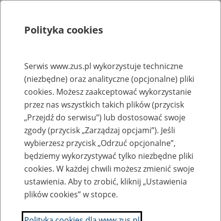
Polityka cookies
Szukaj
Menu
Serwis www.zus.pl wykorzystuje techniczne
(niezbędne) oraz analityczne (opcjonalne) pliki
Rejestry, ewidencje i archiwa
cookies. Możesz zaakceptować wykorzystanie
Baza zlikwidowanych lub
przez nas wszystkich takich plików (przycisk
„Przejdź do serwisu”) lub dostosować swoje
przekształconych zakładów pracy
zgody (przycisk „Zarządzaj opcjami”). Jeśli
wybierzesz przycisk „Odrzuć opcjonalne”,
Nazwa zakładu pracy:
będziemy wykorzystywać tylko niezbędne pliki
cookies. W każdej chwili możesz zmienić swoje
ustawienia. Aby to zrobić, kliknij „Ustawienia
plików cookies” w stopce.
SZUKAJ
Polityka cookies dla www.zus.pl