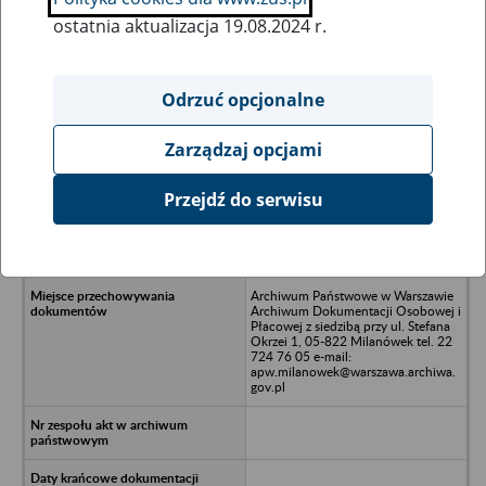
ostatnia aktualizacja 19.08.2024 r.
Wszystkie uwagi można przesyłać poprzez
formularz
Odrzuć opcjonalne
Zarządzaj opcjami
Ukryj wszystkie pozycje bazy
Przejdź do serwisu
KONSTILANA Spółka z o.o. w
upadłosci w Konstantynowie
Łódzkim
Archiwum Państwowe w Warszawie
Archiwum Dokumentacji Osobowej i
Płacowej z siedzibą przy ul. Stefana
Okrzei 1, 05-822 Milanówek tel. 22
724 76 05 e-mail:
apw.milanowek@warszawa.archiwa.
gov.pl