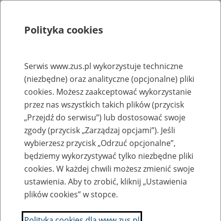
Polityka cookies
Szukaj
Menu
Serwis www.zus.pl wykorzystuje techniczne
(niezbędne) oraz analityczne (opcjonalne) pliki
Rejestry, ewidencje i archiwa
cookies. Możesz zaakceptować wykorzystanie
Baza zlikwidowanych lub
przez nas wszystkich takich plików (przycisk
„Przejdź do serwisu”) lub dostosować swoje
przekształconych zakładów pracy
zgody (przycisk „Zarządzaj opcjami”). Jeśli
wybierzesz przycisk „Odrzuć opcjonalne”,
Nazwa zakładu pracy:
będziemy wykorzystywać tylko niezbędne pliki
cookies. W każdej chwili możesz zmienić swoje
ustawienia. Aby to zrobić, kliknij „Ustawienia
plików cookies” w stopce.
SZUKAJ
Polityka cookies dla www.zus.pl