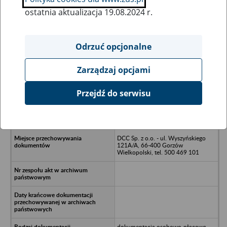
ostatnia aktualizacja 19.08.2024 r.
Wszystkie uwagi można przesyłać poprzez
formularz
Odrzuć opcjonalne
Zarządzaj opcjami
Ukryj wszystkie pozycje bazy
Przejdź do serwisu
Fundacja Czysta Woda z siedzibą w
Gorzowie Wielkopolskim - Gorzów
Wielkopolski, ul. 30 Stycznia 29
DCC Sp. z o.o. - ul. Wyszyńskiego
121A/A, 66-400 Gorzów
Wielkopolski, tel. 500 469 101
dokumentacja osobowo-płacowa