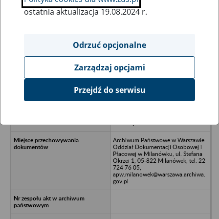
ostatnia aktualizacja 19.08.2024 r.
Wszystkie uwagi można przesyłać poprzez
formularz
Odrzuć opcjonalne
Zarządzaj opcjami
Ukryj wszystkie pozycje bazy
Przejdź do serwisu
Masa Upadłości Łaskiego
przedsiębiorstwa Robót Mostowych
BUDIMOST Łask S.A. w Woli
Ławskiej
Archiwum Państwowe w Warszawie
Oddział Dokumentacji Osobowej i
Płacowej w Milanówku, ul. Stefana
Okrzei 1, 05-822 Milanówek, tel. 22
724 76 05,
apw.milanowek@warszawa.archiwa.
gov.pl