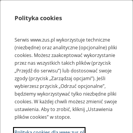
Polityka cookies
Szukaj
Menu
Serwis www.zus.pl wykorzystuje techniczne
(niezbędne) oraz analityczne (opcjonalne) pliki
Rejestry, ewidencje i archiwa
cookies. Możesz zaakceptować wykorzystanie
Baza zlikwidowanych lub
przez nas wszystkich takich plików (przycisk
„Przejdź do serwisu”) lub dostosować swoje
przekształconych zakładów pracy
zgody (przycisk „Zarządzaj opcjami”). Jeśli
wybierzesz przycisk „Odrzuć opcjonalne”,
Nazwa zakładu pracy:
będziemy wykorzystywać tylko niezbędne pliki
cookies. W każdej chwili możesz zmienić swoje
ustawienia. Aby to zrobić, kliknij „Ustawienia
plików cookies” w stopce.
SZUKAJ
Polityka cookies dla www.zus.pl