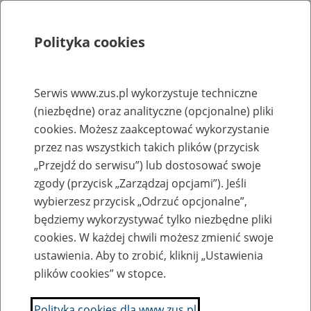
Polityka cookies
Szukaj
Menu
Serwis www.zus.pl wykorzystuje techniczne
(niezbędne) oraz analityczne (opcjonalne) pliki
Rejestry, ewidencje i archiwa
cookies. Możesz zaakceptować wykorzystanie
Baza zlikwidowanych lub
przez nas wszystkich takich plików (przycisk
„Przejdź do serwisu”) lub dostosować swoje
przekształconych zakładów pracy
zgody (przycisk „Zarządzaj opcjami”). Jeśli
wybierzesz przycisk „Odrzuć opcjonalne”,
Nazwa zakładu pracy:
będziemy wykorzystywać tylko niezbędne pliki
cookies. W każdej chwili możesz zmienić swoje
ustawienia. Aby to zrobić, kliknij „Ustawienia
plików cookies” w stopce.
SZUKAJ
Polityka cookies dla www.zus.pl