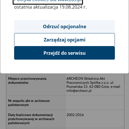
ostatnia aktualizacja 19.08.2024 r.
Wszystkie uwagi można przesyłać poprzez
formularz
Odrzuć opcjonalne
Zarządzaj opcjami
Ukryj wszystkie pozycje bazy
Przejdź do serwisu
KKEL Sp. z o.o. (Benninghoven
Polska Sp. z o.o.) - Poznań, ul.
Ostrowska 344
ARCHEON Składnica Akt
Pracowniczych Spółka z o.o. ul.
Poznańska 15, 62-080 Góra, e-mail:
info@archeon.pl
2002-2016