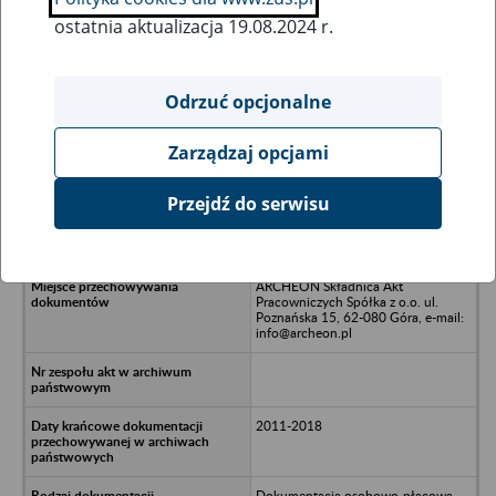
ostatnia aktualizacja 19.08.2024 r.
Wszystkie uwagi można przesyłać poprzez
formularz
Odrzuć opcjonalne
Zarządzaj opcjami
Ukryj wszystkie pozycje bazy
Przejdź do serwisu
Aikon Poznań Sp. z o.o. w likwidacji -
Poznań , ul. Bułgarska 14
ARCHEON Składnica Akt
Pracowniczych Spółka z o.o. ul.
Poznańska 15, 62-080 Góra, e-mail:
info@archeon.pl
2011-2018
Dokumentacja osobowo-płacowa