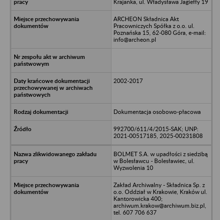
Krajanka, ul. Władysława Jagiełły 19
ARCHEON Składnica Akt
Pracowniczych Spółka z o.o. ul.
Poznańska 15, 62-080 Góra, e-mail:
info@archeon.pl
2002-2017
Dokumentacja osobowo-płacowa
992700/611/4/2015-SAK; UNP:
2021-00517185, 2025-00231808
BOLMET S.A. w upadłości z siedzibą
w Bolesławcu - Bolesławiec, ul.
Wyzwolenia 10
Zakład Archiwalny - Składnica Sp. z
o.o. Oddział w Krakowie, Kraków ul.
Kantorowicka 400;
archiwum.krakow@archiwum.biz.pl,
tel. 607 706 637