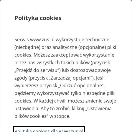
Polityka cookies
Szukaj
Menu
Serwis www.zus.pl wykorzystuje techniczne
(niezbędne) oraz analityczne (opcjonalne) pliki
Rejestry, ewidencje i archiwa
cookies. Możesz zaakceptować wykorzystanie
Baza zlikwidowanych lub
przez nas wszystkich takich plików (przycisk
„Przejdź do serwisu”) lub dostosować swoje
przekształconych zakładów pracy
zgody (przycisk „Zarządzaj opcjami”). Jeśli
wybierzesz przycisk „Odrzuć opcjonalne”,
Nazwa zakładu pracy:
będziemy wykorzystywać tylko niezbędne pliki
cookies. W każdej chwili możesz zmienić swoje
ustawienia. Aby to zrobić, kliknij „Ustawienia
plików cookies” w stopce.
SZUKAJ
Polityka cookies dla www.zus.pl