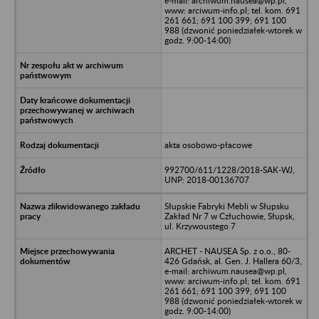
e-mail: archiwum.nausea@wp.pl,
www: arciwum-info.pl; tel. kom. 691
261 661; 691 100 399; 691 100
988 (dzwonić poniedziałek-wtorek w
godz. 9:00-14:00)
akta osobowo-płacowe
992700/611/1228/2018-SAK-WJ,
UNP: 2018-00136707
Słupskie Fabryki Mebli w Słupsku
Zakład Nr 7 w Człuchowie, Słupsk,
ul. Krzywoustego 7
ARCHET - NAUSEA Sp. z o.o., 80-
426 Gdańsk, al. Gen. J. Hallera 60/3,
e-mail: archiwum.nausea@wp.pl,
www: arciwum-info.pl; tel. kom. 691
261 661; 691 100 399; 691 100
988 (dzwonić poniedziałek-wtorek w
godz. 9:00-14:00)