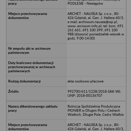
PODLESIE - Niestępów
ARCHET - NAUSEA Sp. z o.o., 80-
426 Gdańsk, al. Gen. J. Hallera 60/3,
e-mail: archiwum.nausea@wp.pl,
www: arciwum-info.pl; tel. kom. 691
261 661; 691 100 399; 691 100
988 (dzwonić poniedziałek-wtorek w
godz. 9:00-14:00)
akta osobowo-płacowe
992700/611/1228/2018-SAK-WJ,
UNP: 2018-00136707
Rolnicza Spółdzielnia Produkcyjna
PIONIER w Długim Polu i Cedrach
Wielkich, Długie Pole, Cedry Wielkie
ARCHET - NAUSEA Sp. z o.o., 80-
426 Gdańsk, al. Gen. J. Hallera 60/3,