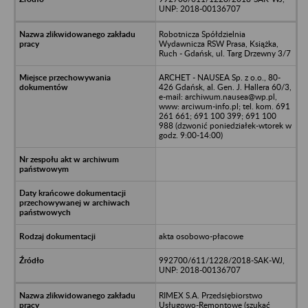
UNP: 2018-00136707
Robotnicza Spółdzielnia
Wydawnicza RSW Prasa, Książka,
Ruch - Gdańsk, ul. Targ Drzewny 3/7
ARCHET - NAUSEA Sp. z o.o., 80-
426 Gdańsk, al. Gen. J. Hallera 60/3,
e-mail: archiwum.nausea@wp.pl,
www: arciwum-info.pl; tel. kom. 691
261 661; 691 100 399; 691 100
988 (dzwonić poniedziałek-wtorek w
godz. 9:00-14:00)
akta osobowo-płacowe
992700/611/1228/2018-SAK-WJ,
UNP: 2018-00136707
RIMEX S.A. Przedsiębiorstwo
Usługowo-Remontowe (szukać