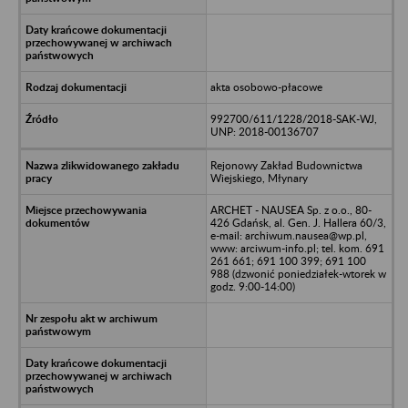
akta osobowo-płacowe
992700/611/1228/2018-SAK-WJ,
UNP: 2018-00136707
Rejonowy Zakład Budownictwa
Wiejskiego, Młynary
ARCHET - NAUSEA Sp. z o.o., 80-
426 Gdańsk, al. Gen. J. Hallera 60/3,
e-mail: archiwum.nausea@wp.pl,
www: arciwum-info.pl; tel. kom. 691
261 661; 691 100 399; 691 100
988 (dzwonić poniedziałek-wtorek w
godz. 9:00-14:00)