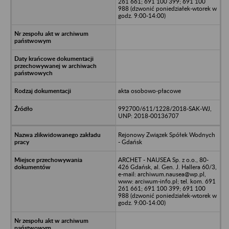
261 661; 691 100 399; 691 100
988 (dzwonić poniedziałek-wtorek w
godz. 9:00-14:00)
akta osobowo-płacowe
992700/611/1228/2018-SAK-WJ,
UNP: 2018-00136707
Rejonowy Związek Spółek Wodnych
- Gdańsk
ARCHET - NAUSEA Sp. z o.o., 80-
426 Gdańsk, al. Gen. J. Hallera 60/3,
e-mail: archiwum.nausea@wp.pl,
www: arciwum-info.pl; tel. kom. 691
261 661; 691 100 399; 691 100
988 (dzwonić poniedziałek-wtorek w
godz. 9:00-14:00)