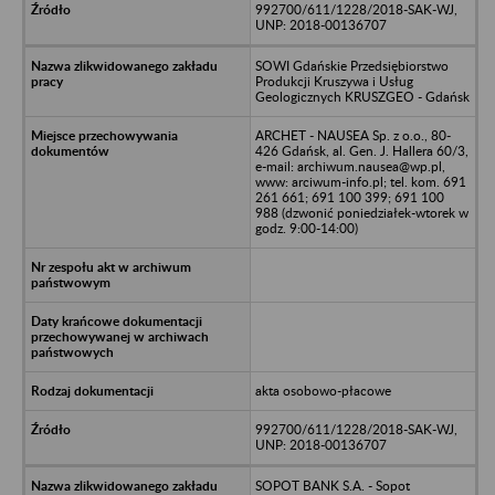
992700/611/1228/2018-SAK-WJ,
UNP: 2018-00136707
SOWI Gdańskie Przedsiębiorstwo
Produkcji Kruszywa i Usług
Geologicznych KRUSZGEO - Gdańsk
ARCHET - NAUSEA Sp. z o.o., 80-
426 Gdańsk, al. Gen. J. Hallera 60/3,
e-mail: archiwum.nausea@wp.pl,
www: arciwum-info.pl; tel. kom. 691
261 661; 691 100 399; 691 100
988 (dzwonić poniedziałek-wtorek w
godz. 9:00-14:00)
akta osobowo-płacowe
992700/611/1228/2018-SAK-WJ,
UNP: 2018-00136707
SOPOT BANK S.A. - Sopot