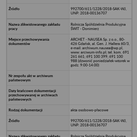
992700/611/1228/2018-SAK-WJ,
UNP: 2018-00136707
Rolnicza Spółdzielnia Produkcyjna
ŚWIT - Donimierz
ARCHET - NAUSEA Sp. z o.o., 80-
426 Gdańsk, al. Gen. J. Hallera 60/3,
e-mail: archiwum.nausea@wp.pl,
www: arciwum-info.pl; tel. kom. 691
261 661; 691 100 399; 691 100
988 (dzwonić poniedziałek-wtorek w
godz. 9:00-14:00)
akta osobowo-płacowe
992700/611/1228/2018-SAK-WJ,
UNP: 2018-00136707
Rolnicza Spółdzielnia Produkcyjna