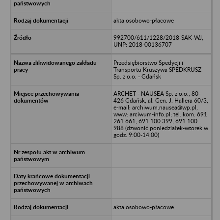
akta osobowo-płacowe
992700/611/1228/2018-SAK-WJ,
UNP: 2018-00136707
Przedsiębiorstwo Spedycji i
Transportu Kruszywa SPEDKRUSZ
Sp. z o.o. - Gdańsk
ARCHET - NAUSEA Sp. z o.o., 80-
426 Gdańsk, al. Gen. J. Hallera 60/3,
e-mail: archiwum.nausea@wp.pl,
www: arciwum-info.pl; tel. kom. 691
261 661; 691 100 399; 691 100
988 (dzwonić poniedziałek-wtorek w
godz. 9:00-14:00)
akta osobowo-płacowe