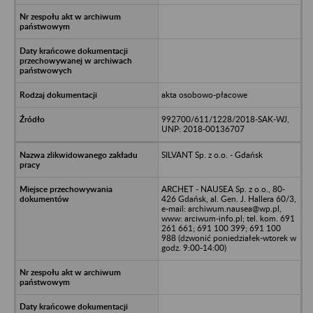
akta osobowo-płacowe
992700/611/1228/2018-SAK-WJ,
UNP: 2018-00136707
SILVANT Sp. z o.o. - Gdańsk
ARCHET - NAUSEA Sp. z o.o., 80-
426 Gdańsk, al. Gen. J. Hallera 60/3,
e-mail: archiwum.nausea@wp.pl,
www: arciwum-info.pl; tel. kom. 691
261 661; 691 100 399; 691 100
988 (dzwonić poniedziałek-wtorek w
godz. 9:00-14:00)