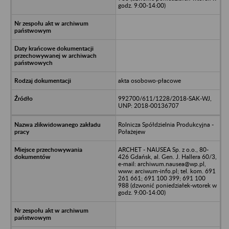
godz. 9:00-14:00)
akta osobowo-płacowe
992700/611/1228/2018-SAK-WJ,
UNP: 2018-00136707
Rolnicza Spółdzielnia Produkcyjna -
Połażejew
ARCHET - NAUSEA Sp. z o.o., 80-
426 Gdańsk, al. Gen. J. Hallera 60/3,
e-mail: archiwum.nausea@wp.pl,
www: arciwum-info.pl; tel. kom. 691
261 661; 691 100 399; 691 100
988 (dzwonić poniedziałek-wtorek w
godz. 9:00-14:00)