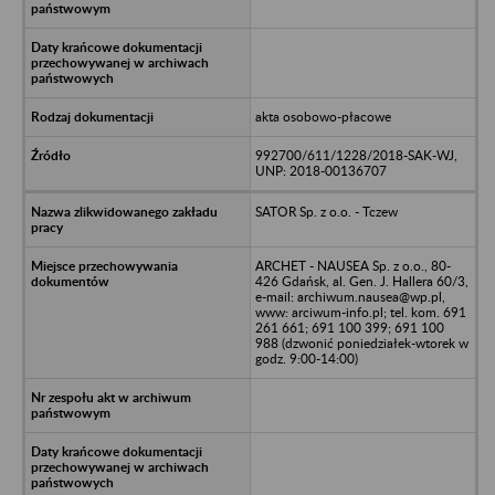
akta osobowo-płacowe
992700/611/1228/2018-SAK-WJ,
UNP: 2018-00136707
SATOR Sp. z o.o. - Tczew
ARCHET - NAUSEA Sp. z o.o., 80-
426 Gdańsk, al. Gen. J. Hallera 60/3,
e-mail: archiwum.nausea@wp.pl,
www: arciwum-info.pl; tel. kom. 691
261 661; 691 100 399; 691 100
988 (dzwonić poniedziałek-wtorek w
godz. 9:00-14:00)