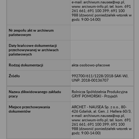
e-mail: archiwum.nausea@wp.pl,
www: arciwum-info.pl; tel. kom. 691
261 661; 691 100 399; 691 100
988 (dzwonić poniedziałek-wtorek w
godz. 9:00-14:00)
akta osobowo-płacowe
992700/611/1228/2018-SAK-WJ,
UNP: 2018-00136707
Rolnicza Spółdzielnia Produkcyjna
GRYF POMORSKI - Przyjaźń
ARCHET - NAUSEA Sp. z o.o., 80-
426 Gdańsk, al. Gen. J. Hallera 60/3,
e-mail: archiwum.nausea@wp.pl,
www: arciwum-info.pl; tel. kom. 691
261 661; 691 100 399; 691 100
988 (dzwonić poniedziałek-wtorek w
godz. 9:00-14:00)