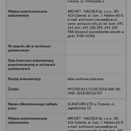
Gdynia, ul. Olimpijska 2
ARCHET - NAUSEA Sp. z o.o., 80-
426 Gdańsk, al. Gen. J. Hallera 60/3,
e-mail: archiwum.nausea@wp.pl,
www: arciwum-info.pl; tel. kom. 691
261 661; 691 100 399; 691 100
988 (dzwonić poniedziałek-wtorek w
godz. 9:00-14:00)
akta osobowo-płacowe
992700/611/1228/2018-SAK-WJ,
UNP: 2018-00136707
SCANFURN LTD w Tczewie, ul.
Jagiellońska 53
ARCHET - NAUSEA Sp. z o.o., 80-
426 Gdańsk, al. Gen. J. Hallera 60/3,
e-mail: archiwum.nausea@wp.pl,
www: arciwum-info.pl; tel. kom. 691