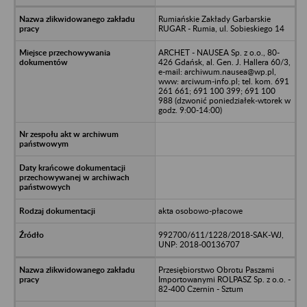
Rumiańskie Zakłady Garbarskie
RUGAR - Rumia, ul. Sobieskiego 14
ARCHET - NAUSEA Sp. z o.o., 80-
426 Gdańsk, al. Gen. J. Hallera 60/3,
e-mail: archiwum.nausea@wp.pl,
www: arciwum-info.pl; tel. kom. 691
261 661; 691 100 399; 691 100
988 (dzwonić poniedziałek-wtorek w
godz. 9:00-14:00)
akta osobowo-płacowe
992700/611/1228/2018-SAK-WJ,
UNP: 2018-00136707
Przesiębiorstwo Obrotu Paszami
Importowanymi ROLPASZ Sp. z o.o. -
82-400 Czernin - Sztum