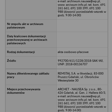
e-mail: archiwum.nausea@wp.pl,
www: arciwum-info.pl; tel. kom. 691
261 661; 691 100 399; 691 100
988 (dzwonić poniedziałek-wtorek w
godz. 9:00-14:00)
akta osobowo-płacowe
992700/611/1228/2018-SAK-WJ,
UNP: 2018-00136707
REMSTAL S.A. w likwidacji, 83-000
Pruszcz Gdański, ul. Obrońców
Westerplatte 30
ARCHET - NAUSEA Sp. z o.o., 80-
426 Gdańsk, al. Gen. J. Hallera 60/3,
e-mail: archiwum.nausea@wp.pl,
www: arciwum-info.pl; tel. kom. 691
261 661; 691 100 399; 691 100
988 (dzwonić poniedziałek-wtorek w
godz. 9:00-14:00)