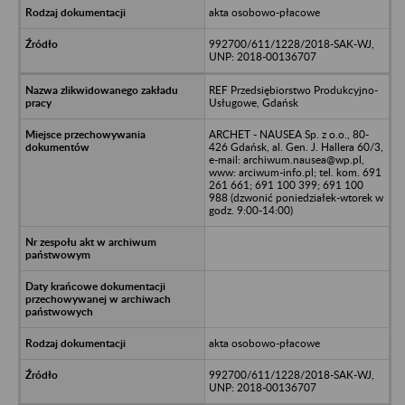
akta osobowo-płacowe
992700/611/1228/2018-SAK-WJ,
UNP: 2018-00136707
REF Przedsiębiorstwo Produkcyjno-
Usługowe, Gdańsk
ARCHET - NAUSEA Sp. z o.o., 80-
426 Gdańsk, al. Gen. J. Hallera 60/3,
e-mail: archiwum.nausea@wp.pl,
www: arciwum-info.pl; tel. kom. 691
261 661; 691 100 399; 691 100
988 (dzwonić poniedziałek-wtorek w
godz. 9:00-14:00)
akta osobowo-płacowe
992700/611/1228/2018-SAK-WJ,
UNP: 2018-00136707