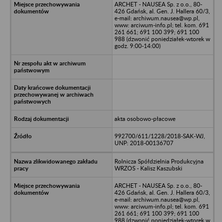
ARCHET - NAUSEA Sp. z o.o., 80-
426 Gdańsk, al. Gen. J. Hallera 60/3,
e-mail: archiwum.nausea@wp.pl,
www: arciwum-info.pl; tel. kom. 691
261 661; 691 100 399; 691 100
988 (dzwonić poniedziałek-wtorek w
godz. 9:00-14:00)
akta osobowo-płacowe
992700/611/1228/2018-SAK-WJ,
UNP: 2018-00136707
Rolnicza Spółdzielnia Produkcyjna
WRZOS - Kalisz Kaszubski
ARCHET - NAUSEA Sp. z o.o., 80-
426 Gdańsk, al. Gen. J. Hallera 60/3,
e-mail: archiwum.nausea@wp.pl,
www: arciwum-info.pl; tel. kom. 691
261 661; 691 100 399; 691 100
988 (dzwonić poniedziałek-wtorek w