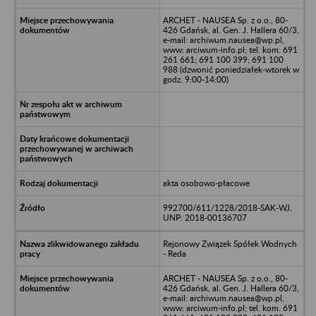
ARCHET - NAUSEA Sp. z o.o., 80-
426 Gdańsk, al. Gen. J. Hallera 60/3,
e-mail: archiwum.nausea@wp.pl,
www: arciwum-info.pl; tel. kom. 691
261 661; 691 100 399; 691 100
988 (dzwonić poniedziałek-wtorek w
godz. 9:00-14:00)
akta osobowo-płacowe
992700/611/1228/2018-SAK-WJ,
UNP: 2018-00136707
Rejonowy Związek Spółek Wodnych
- Reda
ARCHET - NAUSEA Sp. z o.o., 80-
426 Gdańsk, al. Gen. J. Hallera 60/3,
e-mail: archiwum.nausea@wp.pl,
www: arciwum-info.pl; tel. kom. 691