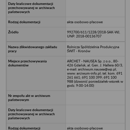
akta osobowo-płacowe
992700/611/1228/2018-SAK-WJ,
UNP: 2018-00136707
Rolnicza Spółdzielnia Produkcyjna
ŚWIT - Kronów
ARCHET - NAUSEA Sp. z o.o., 80-
426 Gdańsk, al. Gen. J. Hallera 60/3,
e-mail: archiwum.nausea@wp.pl,
www: arciwum-info.pl; tel. kom. 691
261 661; 691 100 399; 691 100
988 (dzwonić poniedziałek-wtorek w
godz. 9:00-14:00)
akta osobowo-płacowe