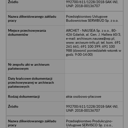
992700/611/1228/2018-SAK-WJ,
UNP: 2018-00136707
Przedsiębiorstwo Usługowe
Budownictwa SERWBUD Sp. z o.o.
ARCHET - NAUSEA Sp. z o.o., 80-
426 Gdańsk, al. Gen. J. Hallera 60/3,
e-mail: archiwum.nausea@wp.pl,
www: arciwum-info.pl; tel. kom. 691
261 661; 691 100 399; 691 100
988 (dzwonić poniedziałek-wtorek w
godz. 9:00-14:00)
akta osobowo-płacowe
992700/611/1228/2018-SAK-WJ,
UNP: 2018-00136707
Przedsiębiorstwo Produkcyjno-
Usługowe SERVISCO Sp. z o.o.,