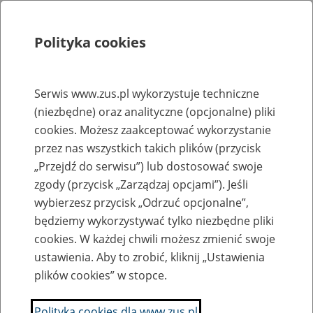
Polityka cookies
Szukaj
Menu
Serwis www.zus.pl wykorzystuje techniczne
(niezbędne) oraz analityczne (opcjonalne) pliki
Rejestry, ewidencje i archiwa
cookies. Możesz zaakceptować wykorzystanie
Baza zlikwidowanych lub
przez nas wszystkich takich plików (przycisk
„Przejdź do serwisu”) lub dostosować swoje
przekształconych zakładów pracy
zgody (przycisk „Zarządzaj opcjami”). Jeśli
wybierzesz przycisk „Odrzuć opcjonalne”,
Nazwa zakładu pracy:
będziemy wykorzystywać tylko niezbędne pliki
cookies. W każdej chwili możesz zmienić swoje
ustawienia. Aby to zrobić, kliknij „Ustawienia
plików cookies” w stopce.
SZUKAJ
Polityka cookies dla www.zus.pl