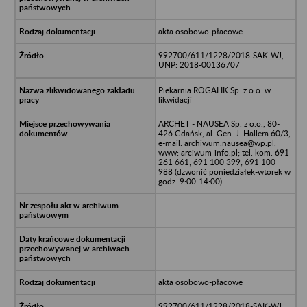
akta osobowo-płacowe
992700/611/1228/2018-SAK-WJ,
UNP: 2018-00136707
Piekarnia ROGALIK Sp. z o.o. w
likwidacji
ARCHET - NAUSEA Sp. z o.o., 80-
426 Gdańsk, al. Gen. J. Hallera 60/3,
e-mail: archiwum.nausea@wp.pl,
www: arciwum-info.pl; tel. kom. 691
261 661; 691 100 399; 691 100
988 (dzwonić poniedziałek-wtorek w
godz. 9:00-14:00)
akta osobowo-płacowe
992700/611/1228/2018-SAK-WJ,