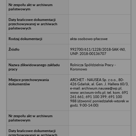
akta osobowo-płacowe
992700/611/1228/2018-SAK-WJ,
UNP: 2018-00136707
Rolnicza Spółdzielnia Pracy -
Koronowo
ARCHET - NAUSEA Sp. z o.o., 80-
426 Gdańsk, al. Gen. J. Hallera 60/3,
e-mail: archiwum.nausea@wp.pl,
www: arciwum-info.pl; tel. kom. 691
261 661; 691 100 399; 691 100
988 (dzwonić poniedziałek-wtorek w
godz. 9:00-14:00)