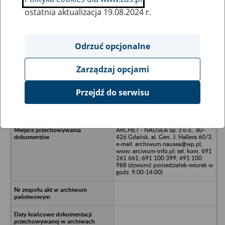
ostatnia aktualizacja 19.08.2024 r.
Wszystkie uwagi można przesyłać poprzez
formularz
Odrzuć opcjonalne
Zarządzaj opcjami
Ukryj wszystkie pozycje bazy
Przejdź do serwisu
SPEEDDREW - Gdańsk
ARCHET - NAUSEA Sp. z o.o., 80-
426 Gdańsk, al. Gen. J. Hallera 60/3,
e-mail: archiwum.nausea@wp.pl,
www: arciwum-info.pl; tel. kom. 691
261 661; 691 100 399; 691 100
988 (dzwonić poniedziałek-wtorek w
godz. 9:00-14:00)