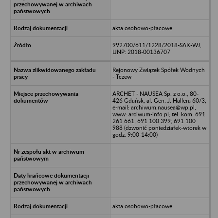
akta osobowo-płacowe
992700/611/1228/2018-SAK-WJ,
UNP: 2018-00136707
Rejonowy Związek Spółek Wodnych
- Tczew
ARCHET - NAUSEA Sp. z o.o., 80-
426 Gdańsk, al. Gen. J. Hallera 60/3,
e-mail: archiwum.nausea@wp.pl,
www: arciwum-info.pl; tel. kom. 691
261 661; 691 100 399; 691 100
988 (dzwonić poniedziałek-wtorek w
godz. 9:00-14:00)
akta osobowo-płacowe