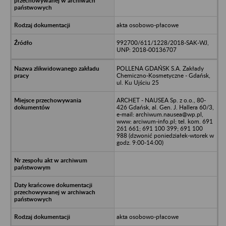
akta osobowo-płacowe
992700/611/1228/2018-SAK-WJ,
UNP: 2018-00136707
POLLENA GDAŃSK S.A. Zakłady
Chemiczno-Kosmetyczne - Gdańsk,
ul. Ku Ujściu 25
ARCHET - NAUSEA Sp. z o.o., 80-
426 Gdańsk, al. Gen. J. Hallera 60/3,
e-mail: archiwum.nausea@wp.pl,
www: arciwum-info.pl; tel. kom. 691
261 661; 691 100 399; 691 100
988 (dzwonić poniedziałek-wtorek w
godz. 9:00-14:00)
akta osobowo-płacowe