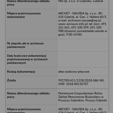
PAS Sp. z o.o. w Gdańsku, Gdańsk
ARCHET - NAUSEA Sp. z o.o., 80-
426 Gdańsk, al. Gen. J. Hallera 60/3,
e-mail: archiwum.nausea@wp.pl,
www: arciwum-info.pl; tel. kom. 691
261 661; 691 100 399; 691 100
988 (dzwonić poniedziałek-wtorek w
godz. 9:00-14:00)
akta osobowo-płacowe
992700/611/1228/2018-SAK-WJ,
UNP: 2018-00136707
Państwowe Gospodarstwo Rolne,
Zakład Remontowo-Budowlany w
Pruszczu Gdańskim, Pruszcz Gdański
ARCHET - NAUSEA Sp. z o.o., 80-
426 Gdańsk, al. Gen. J. Hallera 60/3,