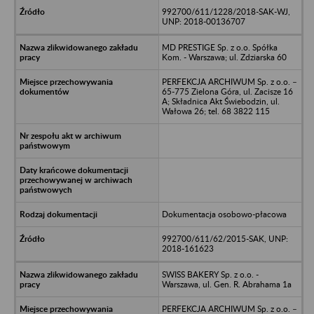
992700/611/1228/2018-SAK-WJ,
UNP: 2018-00136707
MD PRESTIGE Sp. z o.o. Spółka
Kom. - Warszawa; ul. Zdziarska 60
PERFEKCJA ARCHIWUM Sp. z o.o. –
65-775 Zielona Góra, ul. Zacisze 16
A; Składnica Akt Świebodzin, ul.
Wałowa 26; tel. 68 3822 115
Dokumentacja osobowo-płacowa
992700/611/62/2015-SAK, UNP:
2018-161623
SWISS BAKERY Sp. z o.o. -
Warszawa, ul. Gen. R. Abrahama 1a
PERFEKCJA ARCHIWUM Sp. z o.o. –