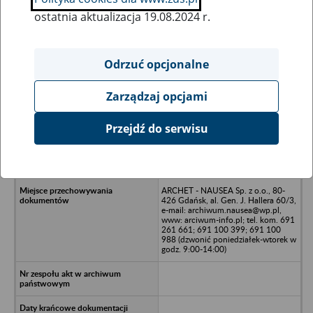
ostatnia aktualizacja 19.08.2024 r.
Wszystkie uwagi można przesyłać poprzez
formularz
Odrzuć opcjonalne
Zarządzaj opcjami
Ukryj wszystkie pozycje bazy
Przejdź do serwisu
Przedsiębiorstwo Usług
Turystycznych Gospodarki
Komunalnej OPWiK - Gdańsk
ARCHET - NAUSEA Sp. z o.o., 80-
426 Gdańsk, al. Gen. J. Hallera 60/3,
e-mail: archiwum.nausea@wp.pl,
www: arciwum-info.pl; tel. kom. 691
261 661; 691 100 399; 691 100
988 (dzwonić poniedziałek-wtorek w
godz. 9:00-14:00)