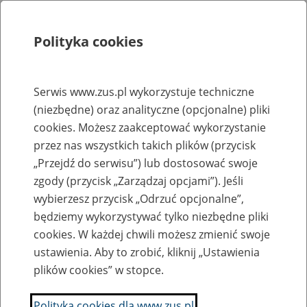
Polityka cookies
Szukaj
Menu
Serwis www.zus.pl wykorzystuje techniczne
(niezbędne) oraz analityczne (opcjonalne) pliki
Rejestry, ewidencje i archiwa
cookies. Możesz zaakceptować wykorzystanie
Baza zlikwidowanych lub
przez nas wszystkich takich plików (przycisk
„Przejdź do serwisu”) lub dostosować swoje
przekształconych zakładów pracy
zgody (przycisk „Zarządzaj opcjami”). Jeśli
wybierzesz przycisk „Odrzuć opcjonalne”,
Nazwa zakładu pracy:
będziemy wykorzystywać tylko niezbędne pliki
cookies. W każdej chwili możesz zmienić swoje
ustawienia. Aby to zrobić, kliknij „Ustawienia
plików cookies” w stopce.
SZUKAJ
Polityka cookies dla www.zus.pl