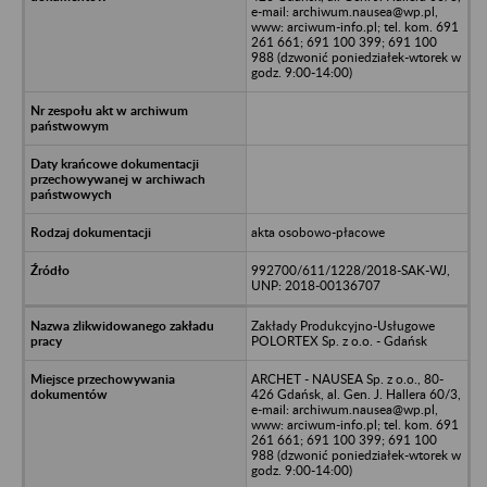
e-mail: archiwum.nausea@wp.pl,
www: arciwum-info.pl; tel. kom. 691
261 661; 691 100 399; 691 100
988 (dzwonić poniedziałek-wtorek w
godz. 9:00-14:00)
akta osobowo-płacowe
992700/611/1228/2018-SAK-WJ,
UNP: 2018-00136707
Zakłady Produkcyjno-Usługowe
POLORTEX Sp. z o.o. - Gdańsk
ARCHET - NAUSEA Sp. z o.o., 80-
426 Gdańsk, al. Gen. J. Hallera 60/3,
e-mail: archiwum.nausea@wp.pl,
www: arciwum-info.pl; tel. kom. 691
261 661; 691 100 399; 691 100
988 (dzwonić poniedziałek-wtorek w
godz. 9:00-14:00)