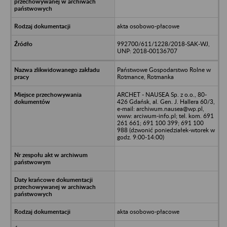
akta osobowo-płacowe
992700/611/1228/2018-SAK-WJ,
UNP: 2018-00136707
Państwowe Gospodarstwo Rolne w
Rotmance, Rotmanka
ARCHET - NAUSEA Sp. z o.o., 80-
426 Gdańsk, al. Gen. J. Hallera 60/3,
e-mail: archiwum.nausea@wp.pl,
www: arciwum-info.pl; tel. kom. 691
261 661; 691 100 399; 691 100
988 (dzwonić poniedziałek-wtorek w
godz. 9:00-14:00)
akta osobowo-płacowe