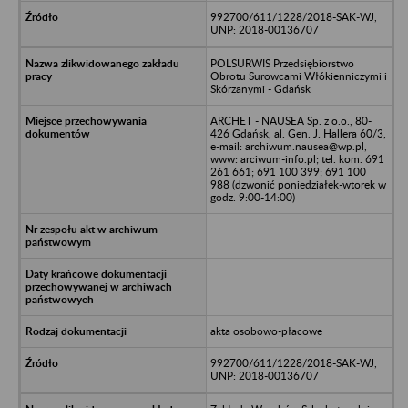
992700/611/1228/2018-SAK-WJ,
UNP: 2018-00136707
POLSURWIS Przedsiębiorstwo
Obrotu Surowcami Włókienniczymi i
Skórzanymi - Gdańsk
ARCHET - NAUSEA Sp. z o.o., 80-
426 Gdańsk, al. Gen. J. Hallera 60/3,
e-mail: archiwum.nausea@wp.pl,
www: arciwum-info.pl; tel. kom. 691
261 661; 691 100 399; 691 100
988 (dzwonić poniedziałek-wtorek w
godz. 9:00-14:00)
akta osobowo-płacowe
992700/611/1228/2018-SAK-WJ,
UNP: 2018-00136707