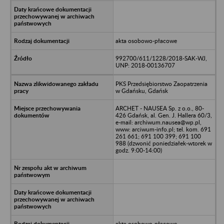
akta osobowo-płacowe
992700/611/1228/2018-SAK-WJ,
UNP: 2018-00136707
PKS Przedsiębiorstwo Zaopatrzenia
w Gdańsku, Gdańsk
ARCHET - NAUSEA Sp. z o.o., 80-
426 Gdańsk, al. Gen. J. Hallera 60/3,
e-mail: archiwum.nausea@wp.pl,
www: arciwum-info.pl; tel. kom. 691
261 661; 691 100 399; 691 100
988 (dzwonić poniedziałek-wtorek w
godz. 9:00-14:00)
akta osobowo-płacowe