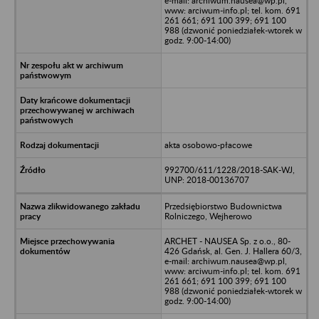
e-mail: archiwum.nausea@wp.pl,
www: arciwum-info.pl; tel. kom. 691
261 661; 691 100 399; 691 100
988 (dzwonić poniedziałek-wtorek w
godz. 9:00-14:00)
akta osobowo-płacowe
992700/611/1228/2018-SAK-WJ,
UNP: 2018-00136707
Przedsiębiorstwo Budownictwa
Rolniczego, Wejherowo
ARCHET - NAUSEA Sp. z o.o., 80-
426 Gdańsk, al. Gen. J. Hallera 60/3,
e-mail: archiwum.nausea@wp.pl,
www: arciwum-info.pl; tel. kom. 691
261 661; 691 100 399; 691 100
988 (dzwonić poniedziałek-wtorek w
godz. 9:00-14:00)