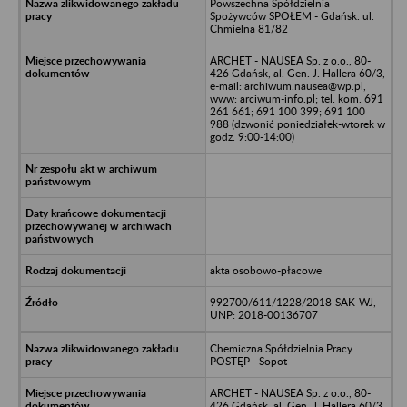
Powszechna Spółdzielnia
Spożywców SPOŁEM - Gdańsk. ul.
Chmielna 81/82
ARCHET - NAUSEA Sp. z o.o., 80-
426 Gdańsk, al. Gen. J. Hallera 60/3,
e-mail: archiwum.nausea@wp.pl,
www: arciwum-info.pl; tel. kom. 691
261 661; 691 100 399; 691 100
988 (dzwonić poniedziałek-wtorek w
godz. 9:00-14:00)
akta osobowo-płacowe
992700/611/1228/2018-SAK-WJ,
UNP: 2018-00136707
Chemiczna Spółdzielnia Pracy
POSTĘP - Sopot
ARCHET - NAUSEA Sp. z o.o., 80-
426 Gdańsk, al. Gen. J. Hallera 60/3,