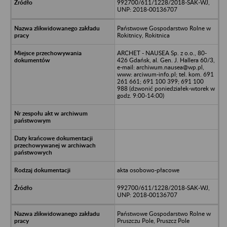
992700/611/1228/2018-SAK-WJ,
UNP: 2018-00136707
Państwowe Gospodarstwo Rolne w
Rokitnicy, Rokitnica
ARCHET - NAUSEA Sp. z o.o., 80-
426 Gdańsk, al. Gen. J. Hallera 60/3,
e-mail: archiwum.nausea@wp.pl,
www: arciwum-info.pl; tel. kom. 691
261 661; 691 100 399; 691 100
988 (dzwonić poniedziałek-wtorek w
godz. 9:00-14:00)
akta osobowo-płacowe
992700/611/1228/2018-SAK-WJ,
UNP: 2018-00136707
Państwowe Gospodarstwo Rolne w
Pruszczu Pole, Pruszcz Pole