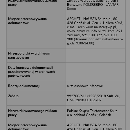
Zakłady Wyrobów Szlachetnych i
Bursztynu POLSREBRO - JANTAR -
Sopot
ARCHET - NAUSEA Sp. z o.o., 80-
426 Gdańsk, al. Gen. J. Hallera 60/3,
e-mail: archiwum.nausea@wp.pl,
www: arciwum-info.pl; tel. kom. 691
261 661; 691 100 399; 691 100
988 (dzwonić poniedziałek-wtorek w
godz. 9:00-14:00)
akta osobowo-płacowe
992700/611/1228/2018-SAK-WJ,
UNP: 2018-00136707
Polskie Książki Telefoniczne Sp. z
o.o. oddział Gdańsk, Gdańsk
ARCHET - NAUSEA Sp. z o.o., 80-
426 Gdańsk, al. Gen. J. Hallera 60/3,