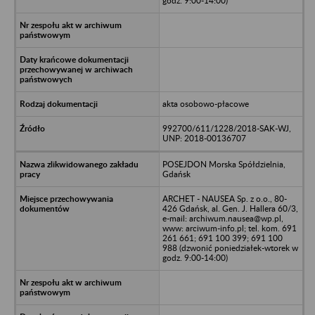
godz. 9:00-14:00)
akta osobowo-płacowe
992700/611/1228/2018-SAK-WJ,
UNP: 2018-00136707
POSEJDON Morska Spółdzielnia,
Gdańsk
ARCHET - NAUSEA Sp. z o.o., 80-
426 Gdańsk, al. Gen. J. Hallera 60/3,
e-mail: archiwum.nausea@wp.pl,
www: arciwum-info.pl; tel. kom. 691
261 661; 691 100 399; 691 100
988 (dzwonić poniedziałek-wtorek w
godz. 9:00-14:00)