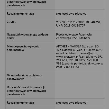
akta osobowo-płacowe
992700/611/1228/2018-SAK-WJ,
UNP: 2018-00136707
Przedsiębiorstwo Przemysłu
Zbożowego PZZ - Malbork
ARCHET - NAUSEA Sp. z o.o., 80-
426 Gdańsk, al. Gen. J. Hallera 60/3,
e-mail: archiwum.nausea@wp.pl,
www: arciwum-info.pl; tel. kom. 691
261 661; 691 100 399; 691 100
988 (dzwonić poniedziałek-wtorek w
godz. 9:00-14:00)
akta osobowo-płacowe