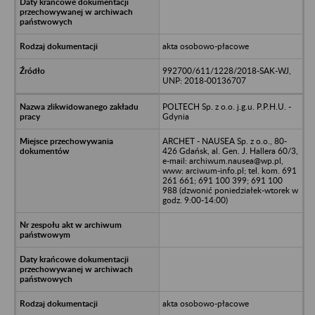
akta osobowo-płacowe
992700/611/1228/2018-SAK-WJ,
UNP: 2018-00136707
POLTECH Sp. z o.o. j.g.u. P.P.H.U. -
Gdynia
ARCHET - NAUSEA Sp. z o.o., 80-
426 Gdańsk, al. Gen. J. Hallera 60/3,
e-mail: archiwum.nausea@wp.pl,
www: arciwum-info.pl; tel. kom. 691
261 661; 691 100 399; 691 100
988 (dzwonić poniedziałek-wtorek w
godz. 9:00-14:00)
akta osobowo-płacowe