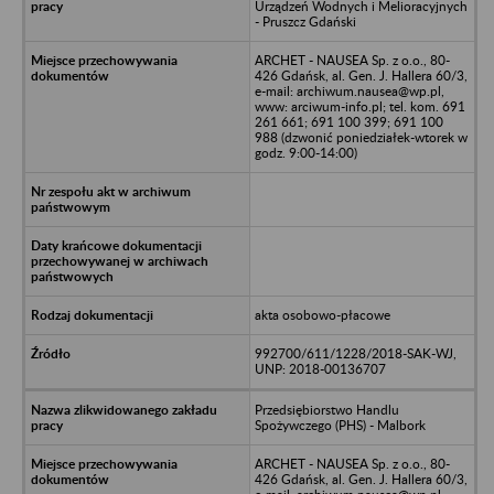
Urządzeń Wodnych i Melioracyjnych
- Pruszcz Gdański
ARCHET - NAUSEA Sp. z o.o., 80-
426 Gdańsk, al. Gen. J. Hallera 60/3,
e-mail: archiwum.nausea@wp.pl,
www: arciwum-info.pl; tel. kom. 691
261 661; 691 100 399; 691 100
988 (dzwonić poniedziałek-wtorek w
godz. 9:00-14:00)
akta osobowo-płacowe
992700/611/1228/2018-SAK-WJ,
UNP: 2018-00136707
Przedsiębiorstwo Handlu
Spożywczego (PHS) - Malbork
ARCHET - NAUSEA Sp. z o.o., 80-
426 Gdańsk, al. Gen. J. Hallera 60/3,