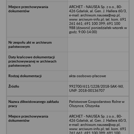
ARCHET - NAUSEA Sp. z o.o., 80-
426 Gdańsk, al. Gen. J. Hallera 60/3,
e-mail: archiwum.nausea@wp.pl,
www: arciwum-info.pl; tel. kom. 691
261 661; 691 100 399; 691 100
988 (dzwonić poniedziałek-wtorek w
godz. 9:00-14:00)
akta osobowo-płacowe
992700/611/1228/2018-SAK-WJ,
UNP: 2018-00136707
Państwowe Gospodarstwo Rolne w
Olszynce, Olszynka
ARCHET - NAUSEA Sp. z o.o., 80-
426 Gdańsk, al. Gen. J. Hallera 60/3,
e-mail: archiwum.nausea@wp.pl,
www: arciwum-info.pl; tel. kom. 691
261 661; 691 100 399; 691 100