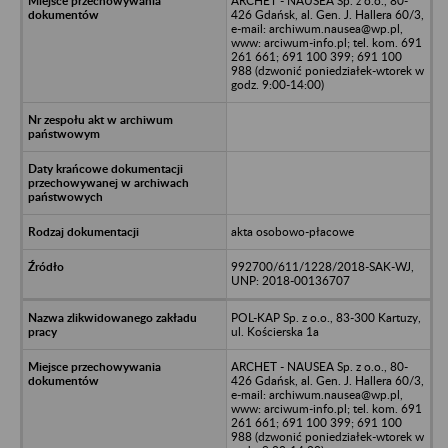
ARCHET - NAUSEA Sp. z o.o., 80-
426 Gdańsk, al. Gen. J. Hallera 60/3,
e-mail: archiwum.nausea@wp.pl,
www: arciwum-info.pl; tel. kom. 691
261 661; 691 100 399; 691 100
988 (dzwonić poniedziałek-wtorek w
godz. 9:00-14:00)
akta osobowo-płacowe
992700/611/1228/2018-SAK-WJ,
UNP: 2018-00136707
POL-KAP Sp. z o.o., 83-300 Kartuzy,
ul. Kościerska 1a
ARCHET - NAUSEA Sp. z o.o., 80-
426 Gdańsk, al. Gen. J. Hallera 60/3,
e-mail: archiwum.nausea@wp.pl,
www: arciwum-info.pl; tel. kom. 691
261 661; 691 100 399; 691 100
988 (dzwonić poniedziałek-wtorek w