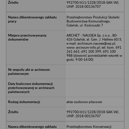
992700/611/1228/2018-SAK-WJ,
UNP: 2018-00136707
Przedsiębiorstwo Produkcji Stolarki
Budownictwa Komunalnego,
Gdańsk, ul. Kościuszki 7
ARCHET - NAUSEA Sp. z o.o., 80-
426 Gdańsk, al. Gen. J. Hallera 60/3,
e-mail: archiwum.nausea@wp.pl,
www: arciwum-info.pl; tel. kom. 691
261 661; 691 100 399; 691 100
988 (dzwonić poniedziałek-wtorek w
godz. 9:00-14:00)
akta osobowo-płacowe
992700/611/1228/2018-SAK-WJ,
UNP: 2018-00136707
Przedsiębiorstwo Konserwacji