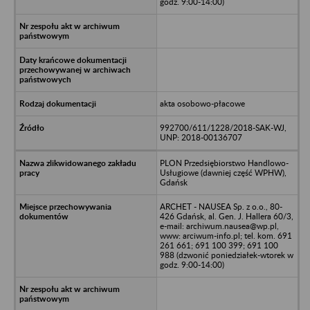
godz. 9:00-14:00)
akta osobowo-płacowe
992700/611/1228/2018-SAK-WJ,
UNP: 2018-00136707
PLON Przedsiębiorstwo Handlowo-
Usługiowe (dawniej część WPHW),
Gdańsk
ARCHET - NAUSEA Sp. z o.o., 80-
426 Gdańsk, al. Gen. J. Hallera 60/3,
e-mail: archiwum.nausea@wp.pl,
www: arciwum-info.pl; tel. kom. 691
261 661; 691 100 399; 691 100
988 (dzwonić poniedziałek-wtorek w
godz. 9:00-14:00)