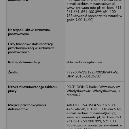
e-mail: archiwum.nausea@wp.pl,
www: arciwum-info.pl; tel. kom. 691
261 661; 691 100 399; 691 100
988 (dzwonić poniedziałek-wtorek w
godz. 9:00-14:00)
akta osobowo-płacowe
992700/611/1228/2018-SAK-WJ,
UNP: 2018-00136707
POSEJDON Ośrodek Wczasowy we
Władysławowie, Władysławowo, ul.
Morska 9
ARCHET - NAUSEA Sp. z o.o., 80-
426 Gdańsk, al. Gen. J. Hallera 60/3,
e-mail: archiwum.nausea@wp.pl,
www: arciwum-info.pl; tel. kom. 691
261 661; 691 100 399; 691 100
988 (dzwonić poniedziałek-wtorek w