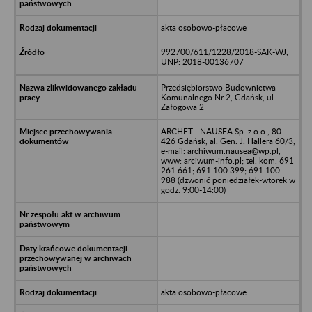
akta osobowo-płacowe
992700/611/1228/2018-SAK-WJ,
UNP: 2018-00136707
Przedsiębiorstwo Budownictwa
Komunalnego Nr 2, Gdańsk, ul.
Załogowa 2
ARCHET - NAUSEA Sp. z o.o., 80-
426 Gdańsk, al. Gen. J. Hallera 60/3,
e-mail: archiwum.nausea@wp.pl,
www: arciwum-info.pl; tel. kom. 691
261 661; 691 100 399; 691 100
988 (dzwonić poniedziałek-wtorek w
godz. 9:00-14:00)
akta osobowo-płacowe