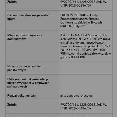
992700/611/1228/2018-SAK-WJ,
UNP: 2018-00136707
PREDOM-METRIX Zakłady
Zmechanizowanego Sprzętu
Domowego, Zakład w Bytowie
(ZAGOD) - Bytów
ARCHET - NAUSEA Sp. z o.o., 80-
426 Gdańsk, al. Gen. J. Hallera 60/3,
e-mail: archiwum.nausea@wp.pl,
www: arciwum-info.pl; tel. kom. 691
261 661; 691 100 399; 691 100
988 (dzwonić poniedziałek-wtorek w
godz. 9:00-14:00)
akta osobowo-płacowe
992700/611/1228/2018-SAK-WJ,
UNP: 2018-00136707