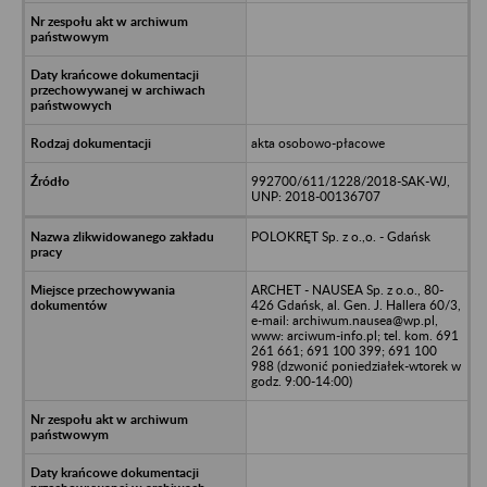
akta osobowo-płacowe
992700/611/1228/2018-SAK-WJ,
UNP: 2018-00136707
POLOKRĘT Sp. z o.,o. - Gdańsk
ARCHET - NAUSEA Sp. z o.o., 80-
426 Gdańsk, al. Gen. J. Hallera 60/3,
e-mail: archiwum.nausea@wp.pl,
www: arciwum-info.pl; tel. kom. 691
261 661; 691 100 399; 691 100
988 (dzwonić poniedziałek-wtorek w
godz. 9:00-14:00)