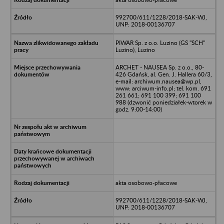
992700/611/1228/2018-SAK-WJ,
UNP: 2018-00136707
PIWAR Sp. z o.o. Luzino (GS "SCH"
Luzino), Luzino
ARCHET - NAUSEA Sp. z o.o., 80-
426 Gdańsk, al. Gen. J. Hallera 60/3,
e-mail: archiwum.nausea@wp.pl,
www: arciwum-info.pl; tel. kom. 691
261 661; 691 100 399; 691 100
988 (dzwonić poniedziałek-wtorek w
godz. 9:00-14:00)
akta osobowo-płacowe
992700/611/1228/2018-SAK-WJ,
UNP: 2018-00136707