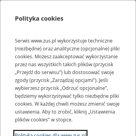
Polityka cookies
Szukaj
Menu
Serwis www.zus.pl wykorzystuje techniczne
(niezbędne) oraz analityczne (opcjonalne) pliki
Rejestry, ewidencje i archiwa
cookies. Możesz zaakceptować wykorzystanie
Baza zlikwidowanych lub
przez nas wszystkich takich plików (przycisk
„Przejdź do serwisu”) lub dostosować swoje
przekształconych zakładów pracy
zgody (przycisk „Zarządzaj opcjami”). Jeśli
wybierzesz przycisk „Odrzuć opcjonalne”,
Nazwa zakładu pracy:
będziemy wykorzystywać tylko niezbędne pliki
cookies. W każdej chwili możesz zmienić swoje
ustawienia. Aby to zrobić, kliknij „Ustawienia
plików cookies” w stopce.
SZUKAJ
Polityka cookies dla www.zus.pl