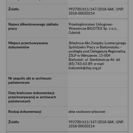
992700/611/147/2018-SAK, UNP:
2018-00020214
Przedsiębiorstwo Usługowo-
Wytwórcze BIGOTEX Sp. z o.o.,
Gdańsk
Składnica Akt Związku Lustracyjnego
Spółdzielni Pracy w Białymstoku -
podległa pod Delegaturę Regionalną
ZSLP w Warszawie, 15-004
Białystok, ul. Sienkiewicza 46, tel.
(85) 743-63-89; e-mail:
bialystok@zlsp.org.pl
akta osobowo-płacowe
992700/611/147/2018-SAK, UNP:
2018-00020214