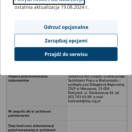
ostatnia aktualizacja 19.08.2024 r.
Wszystkie uwagi można przesyłać poprzez
formularz
Odrzuć opcjonalne
Zarządzaj opcjami
Ukryj wszystkie pozycje bazy
Przejdź do serwisu
Zakłady Techniczno-Wdrożeniowe
WINTEX Sp. z o.o., Gdańsk
Składnica Akt Związku Lustracyjnego
Spółdzielni Pracy w Białymstoku -
podległa pod Delegaturę Regionalną
ZSLP w Warszawie, 15-004
Białystok, ul. Sienkiewicza 46, tel.
(85) 743-63-89; e-mail:
bialystok@zlsp.org.pl