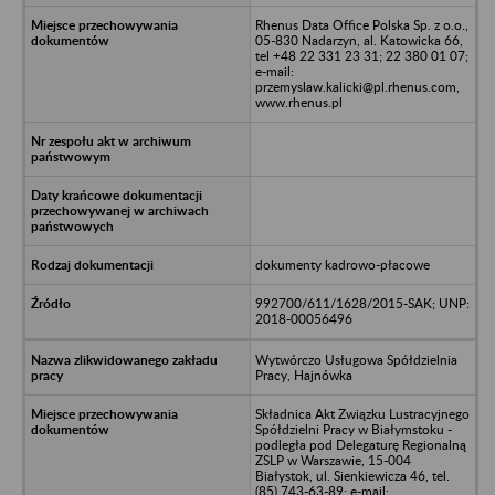
Rhenus Data Office Polska Sp. z o.o.,
05-830 Nadarzyn, al. Katowicka 66,
tel +48 22 331 23 31; 22 380 01 07;
e-mail:
przemyslaw.kalicki@pl.rhenus.com,
www.rhenus.pl
dokumenty kadrowo-płacowe
992700/611/1628/2015-SAK; UNP:
2018-00056496
Wytwórczo Usługowa Spółdzielnia
Pracy, Hajnówka
Składnica Akt Związku Lustracyjnego
Spółdzielni Pracy w Białymstoku -
podległa pod Delegaturę Regionalną
ZSLP w Warszawie, 15-004
Białystok, ul. Sienkiewicza 46, tel.
(85) 743-63-89; e-mail: