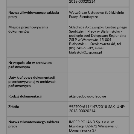
2018-00020214
Wytwórczo Usługowa Spółdzielnia
Pracy, Siemiatycze
Składnica Akt Związku Lustracyjnego
Spółdzielni Pracy w Białymstoku -
podległa pod Delegaturę Regionalną
ZSLP w Warszawie, 15-004
Białystok, ul. Sienkiewicza 46, tel.
(85) 743-63-89; e-mail:
bialystok@zlsp.org.pl
akta osobowo-płacowe
992700/611/147/2018-SAK, UNP:
2018-00020214
IMPER POLAND Sp. z o.o. w
likwidacji, 02-672 Warszawa, ul.
Domaniewska 37