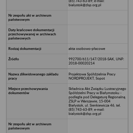
(85) 743-63-89; e-mail:
bialystok@zlsp.org.pl
akta osobowo-płacowe
992700/611/147/2018-SAK, UNP:
2018-00020214
Projektowa Spółdzielnia Pracy
NORDPROJEKT, Sopot
Składnica Akt Związku Lustracyjnego
Spółdzielni Pracy w Białymstoku -
podległa pod Delegaturę Regionalną
ZSLP w Warszawie, 15-004
Białystok, ul. Sienkiewicza 46, tel.
(85) 743-63-89; e-mail:
bialystok@zlsp.org.pl