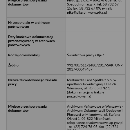
PIKA Sp. z o.o. – 80-298 Gdańsk, ul.
Spadochroniarzy 7, tel. 58 732 67
15; fax. 58 732 67 09; e-mail:
pika@pika.pl; www.pika.pl
Świadectwa pracy i Rp-7
992700/611/1480/2017-SAK; UNP:
2017-00049487
Multimedia Labs Spółka z o.o. w
upadłości likwidacyjnej, 00-124
Warszawa, ul. Rondo ONZ 1
(dokumentacja w trakcie
porządkowania)
Archiwum Państwowe w Warszawie -
Archiwum Dokumentacji Osobowej i
Płacowej w Milanówku, ul. Stefana
Okrzei 1, 05-822 Milanówek,
adop.kancelaria@warszawa.ap.gov.pl
, tel. (22) 724-76-05, fax. (22) 724-