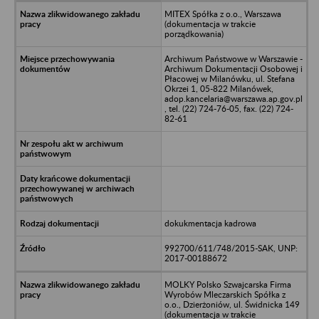
MITEX Spółka z o.o., Warszawa
(dokumentacja w trakcie
porządkowania)
Archiwum Państwowe w Warszawie -
Archiwum Dokumentacji Osobowej i
Płacowej w Milanówku, ul. Stefana
Okrzei 1, 05-822 Milanówek,
adop.kancelaria@warszawa.ap.gov.pl
, tel. (22) 724-76-05, fax. (22) 724-
82-61
dokukmentacja kadrowa
992700/611/748/2015-SAK, UNP:
2017-00188672
MOLKY Polsko Szwajcarska Firma
Wyrobów Mleczarskich Spółka z
o.o., Dzierżoniów, ul. Świdnicka 149
(dokumentacja w trakcie