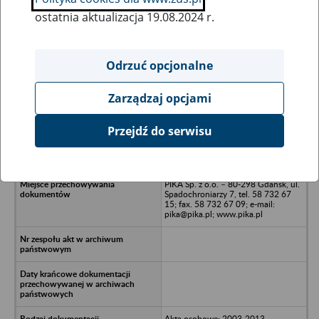
ostatnia aktualizacja 19.08.2024 r.
Wszystkie uwagi można przesyłać poprzez
formularz
Odrzuć opcjonalne
Zarządzaj opcjami
Ukryj wszystkie pozycje bazy
Przejdź do serwisu
MARCO DESIGN Sp. z o.o. - Gdańsk,
ul. Piastowska
PIKA Sp. z o.o. – 80-298 Gdańsk, ul.
Spadochroniarzy 7, tel. 58 732 67
15; fax. 58 732 67 09; e-mail:
pika@pika.pl; www.pika.pl
Akta osobowe: 2003-2013