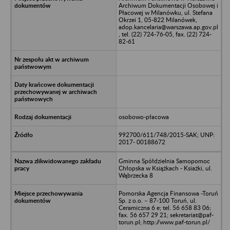
Archiwum Dokumentacji Osobowej i
Płacowej w Milanówku, ul. Stefana
Okrzei 1, 05-822 Milanówek,
adop.kancelaria@warszawa.ap.gov.pl
, tel. (22) 724-76-05, fax. (22) 724-
82-61
osobowo-płacowa
992700/611/748/2015-SAK; UNP:
2017- 00188672
Gminna Spółdzielnia Samopomoc
Chłopska w Książkach - Ksiażki, ul.
Wąbrzecka 8
Pomorska Agencja Finansowa -Toruń
Sp. z o.o. – 87-100 Toruń, ul.
Ceramiczna 6 e; tel. 56 658 83 06;
fax. 56 657 29 21; sekretariat@paf-
torun.pl; http://www.paf-torun.pl/