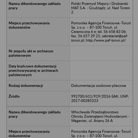
Polski Przemysł Mięsny i Drobiarski
MAT S.A. - Grudziądz, ul. Nad Torem
2
Pomorska Agencja Finansowa -Toruń
Sp. z o.o. – 87-100 Toruń, ul.
Ceramiczna 6 e; tel. 56 658 83 06;
fax. 56 657 29 21; sekretariat@paf-
torun.pl; http://www.paf-torun.pl/
Dokumentacja osobowo-płacowa
992700/611/919/2016-SAK; UNP;
2017-00285523
Włocławski Przedsiębiorstwo
Obrotu Zwierzętami Hodowlanymi -
Waganiec, ul. Ariany 26 A
Pomorska Agencja Finansowa -Toruń
Sp. z o.o. – 87-100 Toruń, ul.