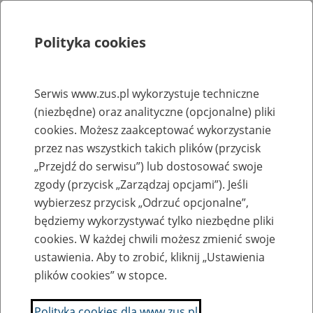
Polityka cookies
Szukaj
Menu
Serwis www.zus.pl wykorzystuje techniczne
(niezbędne) oraz analityczne (opcjonalne) pliki
Rejestry, ewidencje i archiwa
cookies. Możesz zaakceptować wykorzystanie
Baza zlikwidowanych lub
przez nas wszystkich takich plików (przycisk
„Przejdź do serwisu”) lub dostosować swoje
przekształconych zakładów pracy
zgody (przycisk „Zarządzaj opcjami”). Jeśli
wybierzesz przycisk „Odrzuć opcjonalne”,
Nazwa zakładu pracy:
będziemy wykorzystywać tylko niezbędne pliki
cookies. W każdej chwili możesz zmienić swoje
ustawienia. Aby to zrobić, kliknij „Ustawienia
plików cookies” w stopce.
SZUKAJ
Polityka cookies dla www.zus.pl