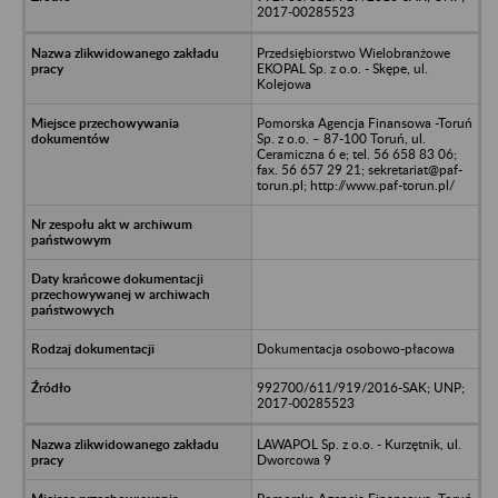
2017-00285523
Przedsiębiorstwo Wielobranżowe
EKOPAL Sp. z o.o. - Skępe, ul.
Kolejowa
Pomorska Agencja Finansowa -Toruń
Sp. z o.o. – 87-100 Toruń, ul.
Ceramiczna 6 e; tel. 56 658 83 06;
fax. 56 657 29 21; sekretariat@paf-
torun.pl; http://www.paf-torun.pl/
Dokumentacja osobowo-płacowa
992700/611/919/2016-SAK; UNP;
2017-00285523
LAWAPOL Sp. z o.o. - Kurzętnik, ul.
Dworcowa 9