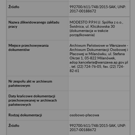
992700/611/748/2015-SAK; UNP:
2017-00188672
MODESTO P.P.H.U. Spółka z o.o.,
Świdnica, ul. Kliczkowska 30
(dokumentacja w trakcie
porządkowania)
Archiwum Państwowe w Warszawie -
Archiwum Dokumentacji Osobowej i
Płacowej w Milanówku, ul. Stefana
Okrzei 1, 05-822 Milanówek,
adop.kancelaria@warszawa.ap.gov.pl
, tel. (22) 724-76-05, fax. (22) 724-
82-61
osobowo-płacowa
992700/611/748/2015-SAK, UNP:
2017-00188672