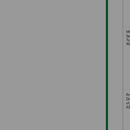
M
Sp
Ty
90
Pr
Dr
ul
62