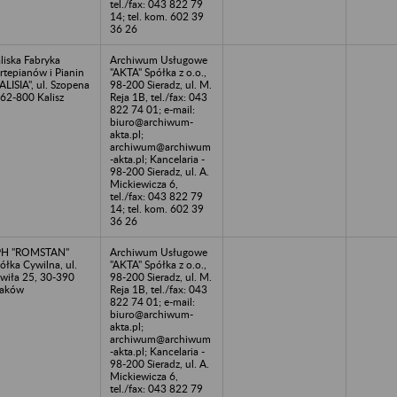
tel./fax: 043 822 79
14; tel. kom. 602 39
36 26
liska Fabryka
Archiwum Usługowe
rtepianów i Pianin
"AKTA" Spółka z o.o.,
ALISIA", ul. Szopena
98-200 Sieradz, ul. M.
 62-800 Kalisz
Reja 1B, tel./fax: 043
822 74 01; e-mail:
biuro@archiwum-
akta.pl;
archiwum@archiwum
-akta.pl; Kancelaria -
98-200 Sieradz, ul. A.
Mickiewicza 6,
tel./fax: 043 822 79
14; tel. kom. 602 39
36 26
PH "ROMSTAN"
Archiwum Usługowe
ółka Cywilna, ul.
"AKTA" Spółka z o.o.,
wiła 25, 30-390
98-200 Sieradz, ul. M.
raków
Reja 1B, tel./fax: 043
822 74 01; e-mail:
biuro@archiwum-
akta.pl;
archiwum@archiwum
-akta.pl; Kancelaria -
98-200 Sieradz, ul. A.
Mickiewicza 6,
tel./fax: 043 822 79