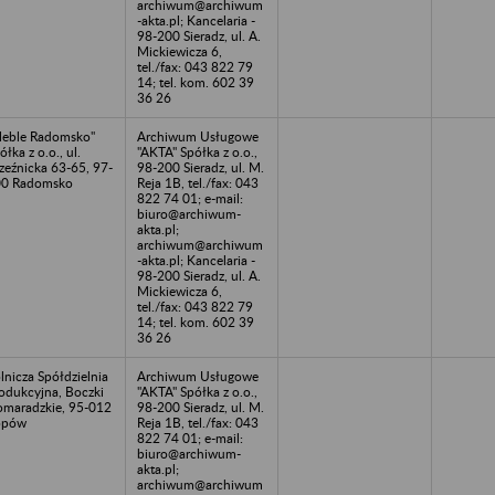
archiwum@archiwum
-akta.pl; Kancelaria -
98-200 Sieradz, ul. A.
Mickiewicza 6,
tel./fax: 043 822 79
14; tel. kom. 602 39
36 26
eble Radomsko"
Archiwum Usługowe
ółka z o.o., ul.
"AKTA" Spółka z o.o.,
zeźnicka 63-65, 97-
98-200 Sieradz, ul. M.
00 Radomsko
Reja 1B, tel./fax: 043
822 74 01; e-mail:
biuro@archiwum-
akta.pl;
archiwum@archiwum
-akta.pl; Kancelaria -
98-200 Sieradz, ul. A.
Mickiewicza 6,
tel./fax: 043 822 79
14; tel. kom. 602 39
36 26
lnicza Spółdzielnia
Archiwum Usługowe
odukcyjna, Boczki
"AKTA" Spółka z o.o.,
maradzkie, 95-012
98-200 Sieradz, ul. M.
opów
Reja 1B, tel./fax: 043
822 74 01; e-mail:
biuro@archiwum-
akta.pl;
archiwum@archiwum