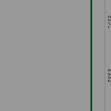
Ka
Fo
"C
9,
P
Sp
Za
K