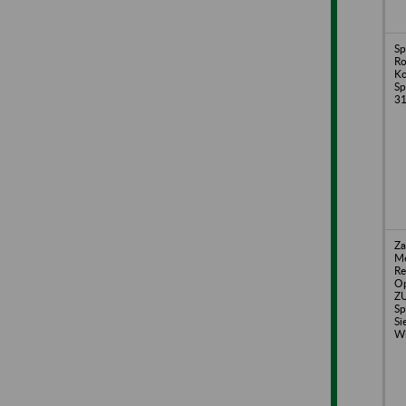
Sp
Ro
Ko
Sp
31
Za
Me
Re
Op
ZU
Sp
Si
Wi