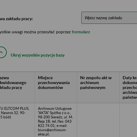
wa zakładu pracy:
ystkie uwagi można przesyłać poprzez
formularz
Ukryj wszystkie pozycje bazy
azwa
Miejsce
Nr zespołu akt w
Daty k
likwidowanego
przechowywania
archiwum
dokume
akładu pracy
dokumentów
państwowym
przech
archiw
państw
TU ELTCOM PLUS,
Archiwum Usługowe
. Nawrot 32, 90-
"AKTA" Spółka z o.o.,
5 Łódź
98-200 Sieradz, ul. M.
Reja 1B, tel./fax: 043
822 74 01; e-mail:
biuro@archiwum-
akta.pl;