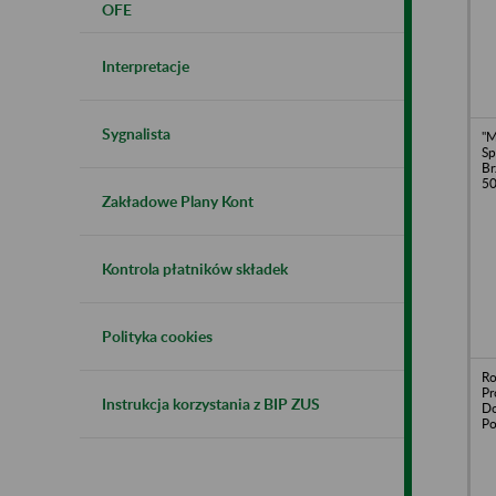
OFE
Interpretacje
Sygnalista
"M
Sp
Br
5
Zakładowe Plany Kont
Kontrola płatników składek
Polityka cookies
Ro
Pr
Instrukcja korzystania z BIP ZUS
Do
P