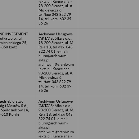
-akta.pl; Kancelaria -
98-200 Sieradz, ul. A.
Mickiewicza 6,
tel./fax: 043 822 79
14; tel. kom. 602 39
36 26
NE INVESTMENT
Archiwum Usługowe
ółka z o.o., ul.
"AKTA" Spółka z o.o.,
mienieckiego 25,
98-200 Sieradz, ul. M.
-350 Łódź
Reja 1B, tel./fax: 043
822 74 01; e-mail:
biuro@archiwum-
akta.pl;
archiwum@archiwum
-akta.pl; Kancelaria -
98-200 Sieradz, ul. A.
Mickiewicza 6,
tel./fax: 043 822 79
14; tel. kom. 602 39
36 26
zedsiębiorstwo
Archiwum Usługowe
óg i Mostów S.A.,
"AKTA" Spółka z o.o.,
. Spółdzielców 14,
98-200 Sieradz, ul. M.
-510 Konin
Reja 1B, tel./fax: 043
822 74 01; e-mail:
biuro@archiwum-
akta.pl;
archiwum@archiwum
-akta.pl; Kancelaria -