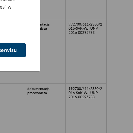
ies” w
dokumentacja
992700/611/2380/2
pracownicza
016-SAK-WJ; UNP:
2016-00295733
serwisu
dokumentacja
992700/611/2380/2
pracownicza
016-SAK-WJ; UNP:
2016-00295733