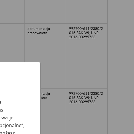
dokumentacja
992700/611/2380/2
pracownicza
016-SAK-WJ; UNP:
2016-00295733
dokumentacja
992700/611/2380/2
pracownicza
016-SAK-WJ; UNP:
e
2016-00295733
as
 swoje
opcjonalne”,
 możesz