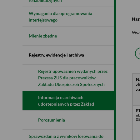
rehabilitacyjnych
Wymagania dla oprogramowania
Naz
interfejsowego
Wsz
Mienie zbędne
Rejestry, ewidencje i archiwa
Rejestr upoważnień wydanych przez
Prezesa ZUS dla pracowników
N
z
Zakładu Ubezpieczeń Społecznych
z
Informacja o archiwach
udostępnianych przez Zakład
B
ul
05
Porozumienia
Sprawozdania z wyników losowania do