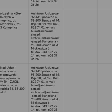
14; tel. kom. 602 39
36 26
ółdzielnia Kółek
Archiwum Usługowe
lniczych w
"AKTA" Spółka z o.o.,
nopnicy, ul.
98-200 Sieradz, ul. M.
ółdzielcza 2, 98-
Reja 1B, tel./fax: 043
3 Konopnica
822 74 01; e-mail:
biuro@archiwum-
akta.pl;
archiwum@archiwum
-akta.pl; Kancelaria -
98-200 Sieradz, ul. A.
Mickiewicza 6,
tel./fax: 043 822 79
14; tel. kom. 602 39
36 26
kład Usług
Archiwum Usługowe
chaniczno-
"AKTA" Spółka z o.o.,
montowych i
98-200 Sieradz, ul. M.
rzyrządowania
Reja 1B, tel./fax: 043
MEN - ZUGIL,
822 74 01; e-mail:
ółka z o.o., ul.
biuro@archiwum-
eradzka 56, 98-300
akta.pl;
eluń
archiwum@archiwum
-akta.pl; Kancelaria -
98-200 Sieradz, ul. A.
Mickiewicza 6,
tel./fax: 043 822 79
14; tel. kom. 602 39