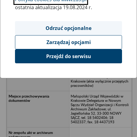
ostatnia aktualizacja 19.08.2024 r.
Wszystkie uwagi można przesyłać poprzez
formularz
Odrzuć opcjonalne
Zarządzaj opcjami
Ukryj wszystkie pozycje bazy
Przejdź do serwisu
Zakład Prefabrykacji w Rogoźniku
Podhalańskim Krakowskiego
Przedsiębiorstwa Produkcji
Materiałów Budowlanych w
Krakowie (akta wyłącznie przejętych
pracowników)
Małopolski Urząd Wojewódzki w
Krakowie Delegatura w Nowym
Sączu Wydział Organizacji i Kontroli
Archiwum Zakładowe; ul.
Jagiellońska 52, 33-300 NOWY
SĄCZ, tel. 18 5402406; 18
5402337; fax. 18 4437193