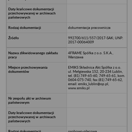
dokumentacja pracownicza
992700/611/557/2017-SAK; UNP:
2017-00064009
4FRAME Spółka z o.o. S.K.A.,
Warszawa
EMIKS Składnica Akt Spółka z o.o.
ul. Mełgiewska 152, 20-234 Lublin,
tel. (81) 749-65-60, 749-65-61, kom.
0604-075-740, fax (81) 749-65-62,
email: emiks_lublin@op.pl,
www.emiks.pl
osobowo-płacowa