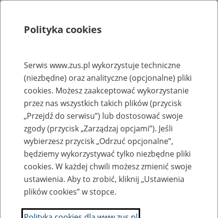
Polityka cookies
Szukaj
Menu
Serwis www.zus.pl wykorzystuje techniczne
(niezbędne) oraz analityczne (opcjonalne) pliki
Rejestry, ewidencje i archiwa
cookies. Możesz zaakceptować wykorzystanie
Baza zlikwidowanych lub
przez nas wszystkich takich plików (przycisk
„Przejdź do serwisu”) lub dostosować swoje
przekształconych zakładów pracy
zgody (przycisk „Zarządzaj opcjami”). Jeśli
wybierzesz przycisk „Odrzuć opcjonalne”,
Nazwa zakładu pracy:
będziemy wykorzystywać tylko niezbędne pliki
cookies. W każdej chwili możesz zmienić swoje
ustawienia. Aby to zrobić, kliknij „Ustawienia
plików cookies” w stopce.
SZUKAJ
Polityka cookies dla www.zus.pl