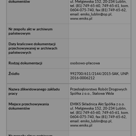
ul. Mełgiewska 152, 20-234 Lublin,
tel. (81) 749-65-60, 749-65-61, kom.
0604-075-740, fax (81) 749-65-62,
email: emiks_lublin@op.pl,
www.emiks.pl
osobowo-płacowa
992700/611/2144/2015-SAK, UNP:
2016-0006212
Przedsiębiorstwo Robót Drogowych
Spółka z o.o., Stalowa Wola
EMIKS Składnica Akt Spółka z o.o.
ul. Mełgiewska 152, 20-234 Lublin,
tel. (81) 749-65-60, 749-65-61, kom.
0604-075-740, fax (81) 749-65-62,
email: emiks_lublin@op.pl,
www.emiks.pl