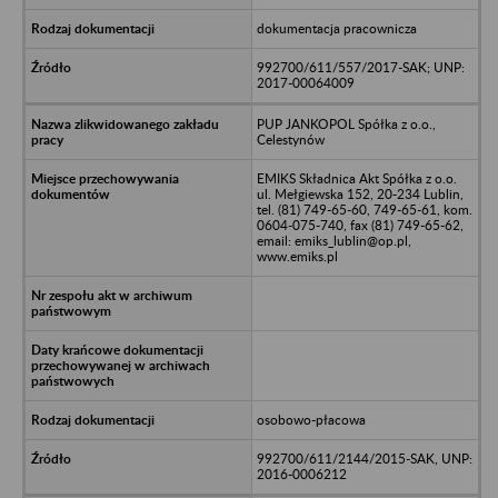
dokumentacja pracownicza
992700/611/557/2017-SAK; UNP:
2017-00064009
PUP JANKOPOL Spółka z o.o.,
Celestynów
EMIKS Składnica Akt Spółka z o.o.
ul. Mełgiewska 152, 20-234 Lublin,
tel. (81) 749-65-60, 749-65-61, kom.
0604-075-740, fax (81) 749-65-62,
email: emiks_lublin@op.pl,
www.emiks.pl
osobowo-płacowa
992700/611/2144/2015-SAK, UNP:
2016-0006212