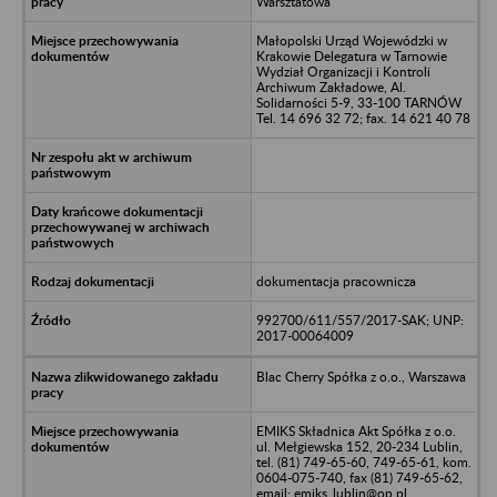
Warsztatowa
Małopolski Urząd Wojewódzki w
Krakowie Delegatura w Tarnowie
Wydział Organizacji i Kontroli
Archiwum Zakładowe, Al.
Solidarności 5-9, 33-100 TARNÓW
Tel. 14 696 32 72; fax. 14 621 40 78
dokumentacja pracownicza
992700/611/557/2017-SAK; UNP:
2017-00064009
Blac Cherry Spółka z o.o., Warszawa
EMIKS Składnica Akt Spółka z o.o.
ul. Mełgiewska 152, 20-234 Lublin,
tel. (81) 749-65-60, 749-65-61, kom.
0604-075-740, fax (81) 749-65-62,
email: emiks_lublin@op.pl,