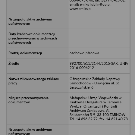
0604-075-740, fax (81) 749-65-62,
email: emiks_lublin@op.pl,
www.emiks.pl
osobowo-płacowa
992700/611/2144/2015-SAK, UNP:
2016-0006212
Oświęcimskie Zakłady Naprawy
Samochodów - Oświęcim ul. St.
Leszczyńskiej 6
Małopolski Urząd Wojewódzki w
Krakowie Delegatura w Tarnowie
Wydział Organizacji i Kontroli
Archiwum Zakładowe, Al.
Solidarności 5-9, 33-100 TARNÓW
Tel. 14 696 32 72; fax. 14 621 40 78