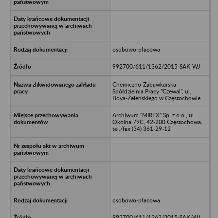
osobowo-płacowa
992700/611/1362/2015-SAK-WJ
Chemiczno-Zabawkarska
Spółdzielnia Pracy "Czewal", ul.
Boya-Żeleńskiego w Częstochowie
Archiwum "MIREX" Sp. z o.o., ul.
Okólna 79C, 42-200 Częstochowa,
tel./fax (34) 361-29-12
osobowo-płacowa
992700/611/1362/2015-SAK-WJ