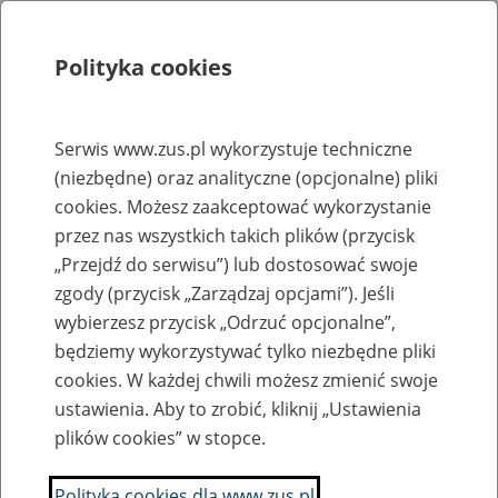
Polityka cookies
Szukaj
Menu
Serwis www.zus.pl wykorzystuje techniczne
(niezbędne) oraz analityczne (opcjonalne) pliki
Rejestry, ewidencje i archiwa
cookies. Możesz zaakceptować wykorzystanie
Baza zlikwidowanych lub
przez nas wszystkich takich plików (przycisk
„Przejdź do serwisu”) lub dostosować swoje
przekształconych zakładów pracy
zgody (przycisk „Zarządzaj opcjami”). Jeśli
wybierzesz przycisk „Odrzuć opcjonalne”,
Nazwa zakładu pracy:
będziemy wykorzystywać tylko niezbędne pliki
cookies. W każdej chwili możesz zmienić swoje
ustawienia. Aby to zrobić, kliknij „Ustawienia
plików cookies” w stopce.
SZUKAJ
Polityka cookies dla www.zus.pl