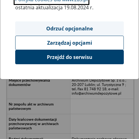
ostatnia aktualizacja 19.08.2024 r.
Wszystkie uwagi można przesyłać poprzez
formularz
Odrzuć opcjonalne
Zarządzaj opcjami
Ukryj wszystkie pozycje bazy
Przejdź do serwisu
DORA Sp. z o.o., ul. Płowiecka 70,
04-501 Warszawa
Archiwum Depozytowe Sp. z o.o.;
20-207 Lublin; ul. Turystyczna 9 ;
tel./fax 81 748 92 18; e-mail:
info@archiwumdepozytowe.pl
Dokumentacja osobowo-płacowa