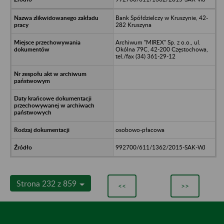
Bank Spółdzielczy w Kruszynie, 42-
282 Kruszyna
Archiwum "MIREX" Sp. z o.o., ul.
Okólna 79C, 42-200 Częstochowa,
tel./fax (34) 361-29-12
osobowo-płacowa
992700/611/1362/2015-SAK-WJ
Strona 232 z 859
<<
>>