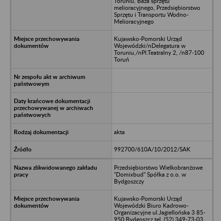
Toruniu, Baza sprzętu
melioracyjnego, Przedsiębiorstwo
Sprzętu i Transportu Wodno-
Melioracyjnego
Kujawsko-Pomorski Urząd
Wojewódzki/nDelegatura w
Toruniu,/nPl.Teatralny 2, /n87-100
Toruń
akta
992700/610A/10/2012/SAK
Przedsiębiorstwo Wielkobranżowe
"Domixbud" Spółka z o.o. w
Bydgoszczy
Kujawsko-Pomorski Urząd
Wojewódzki Biuro Kadrowo-
Organizacyjne ul.Jagiellońska 3 85-
950 Bydgoszcz tel. (52) 349-73-03