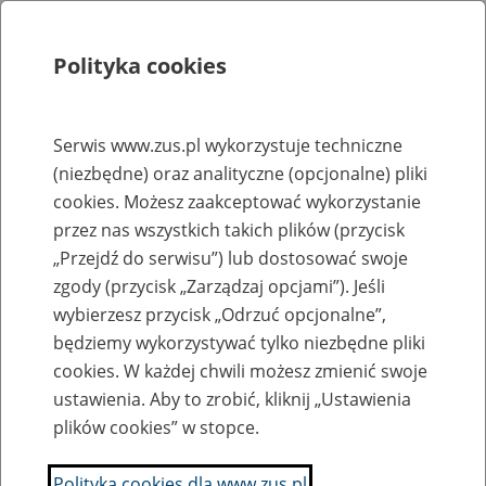
Polityka cookies
Szukaj
Menu
Serwis www.zus.pl wykorzystuje techniczne
(niezbędne) oraz analityczne (opcjonalne) pliki
Rejestry, ewidencje i archiwa
cookies. Możesz zaakceptować wykorzystanie
Baza zlikwidowanych lub
przez nas wszystkich takich plików (przycisk
„Przejdź do serwisu”) lub dostosować swoje
przekształconych zakładów pracy
zgody (przycisk „Zarządzaj opcjami”). Jeśli
wybierzesz przycisk „Odrzuć opcjonalne”,
Nazwa zakładu pracy:
będziemy wykorzystywać tylko niezbędne pliki
cookies. W każdej chwili możesz zmienić swoje
ustawienia. Aby to zrobić, kliknij „Ustawienia
plików cookies” w stopce.
SZUKAJ
Polityka cookies dla www.zus.pl