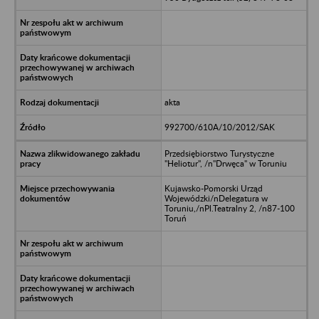
akta
992700/610A/10/2012/SAK
Przedsiębiorstwo Turystyczne
"Heliotur", /n"Drwęca" w Toruniu
Kujawsko-Pomorski Urząd
Wojewódzki/nDelegatura w
Toruniu,/nPl.Teatralny 2, /n87-100
Toruń