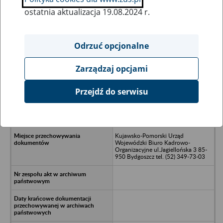
ostatnia aktualizacja 19.08.2024 r.
Wszystkie uwagi można przesyłać poprzez
formularz
Odrzuć opcjonalne
Zarządzaj opcjami
Ukryj wszystkie pozycje bazy
Przejdź do serwisu
Technikum Rachunkowości Rolnej
Chojnice, Zasadnicza Szkoła
Rolnicza Chojnice
Kujawsko-Pomorski Urząd
Wojewódzki Biuro Kadrowo-
Organizacyjne ul.Jagiellońska 3 85-
950 Bydgoszcz tel. (52) 349-73-03