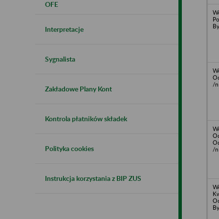
OFE
Wo
Po
By
Interpretacje
Sygnalista
Wo
Oc
/n
Zakładowe Plany Kont
Kontrola płatników składek
Wo
O
Od
Polityka cookies
/n
Instrukcja korzystania z BIP ZUS
Wo
Kw
Oc
By