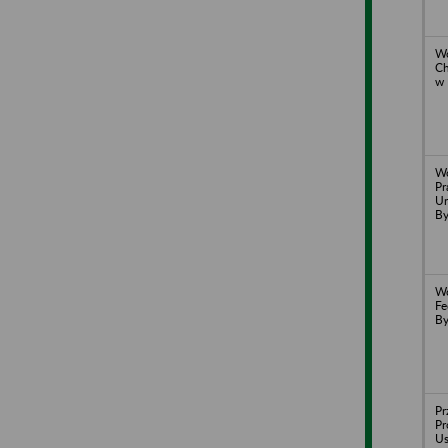
Wo
Ch
w 
W
Pr
Ur
By
W
Fe
By
Pr
Pr
Us