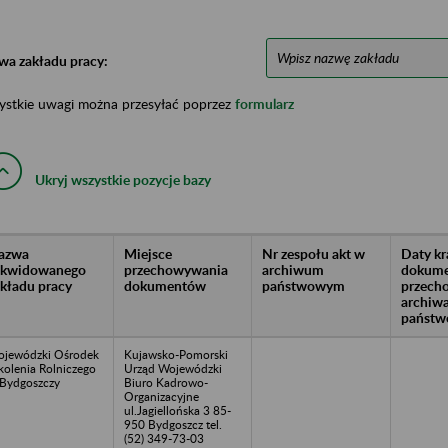
wa zakładu pracy:
ystkie uwagi można przesyłać poprzez
formularz
Ukryj wszystkie pozycje bazy
azwa
Miejsce
Nr zespołu akt w
Daty k
likwidowanego
przechowywania
archiwum
dokume
akładu pracy
dokumentów
państwowym
przech
archiw
państw
jewódzki Ośrodek
Kujawsko-Pomorski
kolenia Rolniczego
Urząd Wojewódzki
Bydgoszczy
Biuro Kadrowo-
Organizacyjne
ul.Jagiellońska 3 85-
950 Bydgoszcz tel.
(52) 349-73-03