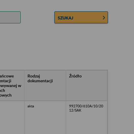
SZUKAJ
rańcowe
Rodzaj
Źródło
ntacji
dokumentacji
owywanej w
ach
owych
akta
992700/610A/10/20
12/SAK