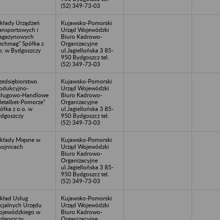
(52) 349-73-03
kłady Urządzeń
Kujawsko-Pomorski
ansportowych i
Urząd Wojewódzki
agazynowych
Biuro Kadrowo-
echmag" Spółka z
Organizacyjne
o. w Bydgoszczy
ul.Jagiellońska 3 85-
950 Bydgoszcz tel.
(52) 349-73-03
zedsiębiorstwo
Kujawsko-Pomorski
odukcyjno-
Urząd Wojewódzki
sługowo-Handlowe
Biuro Kadrowo-
etalbet-Pomorze"
Organizacyjne
ółka z o.o. w
ul.Jagiellońska 3 85-
dgoszczy
950 Bydgoszcz tel.
(52) 349-73-03
kłady Mięsne w
Kujawsko-Pomorski
ojnicach
Urząd Wojewódzki
Biuro Kadrowo-
Organizacyjne
ul.Jagiellońska 3 85-
950 Bydgoszcz tel.
(52) 349-73-03
kład Usług
Kujawsko-Pomorski
cjalnych Urzędu
Urząd Wojewódzki
jewódzkiego w
Biuro Kadrowo-
dgoszczy
Organizacyjne