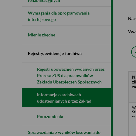
rehabilitacyjnych
Wymagania dla oprogramowania
Naz
interfejsowego
Wsz
Mienie zbędne
Rejestry, ewidencje i archiwa
Rejestr upoważnień wydanych przez
Prezesa ZUS dla pracowników
N
z
Zakładu Ubezpieczeń Społecznych
z
Informacja o archiwach
udostępnianych przez Zakład
Wo
Sz
w 
Porozumienia
Sprawozdania z wyników losowania do