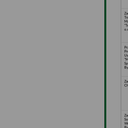
Za
Tr
M
"T
o.
Pr
Pr
U
"M
Sp
By
Za
Ch
Za
So
Wo
By