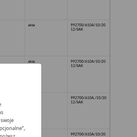
akta
992700/610A/10/20
12/SAK
akta
992700/610A/10/20
12/SAK
akta
992700/610A./10/20
12/SAK
e
as
 swoje
opcjonalne”,
akta
992700/610A/10/20
 możesz