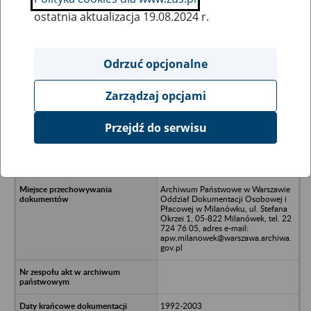
ostatnia aktualizacja 19.08.2024 r.
Wszystkie uwagi można przesyłać poprzez
formularz
Odrzuć opcjonalne
Zarządzaj opcjami
Ukryj wszystkie pozycje bazy
Przejdź do serwisu
Spółdzielnia Mieszkaniowa
NADZIEJA w Jesionowie, 11-040
Dobre Miasto, Jesionowo
Archiwum Państwowe w Warszawie
Oddział Dokumentacji Osobowej i
Płacowej w Milanówku, ul. Stefana
Okrzei 1, 05-822 Milanówek, tel. 22
724 76 05, adres e-mail:
apw.milanowek@warszawa.archiwa.
gov.pl
1992-2003