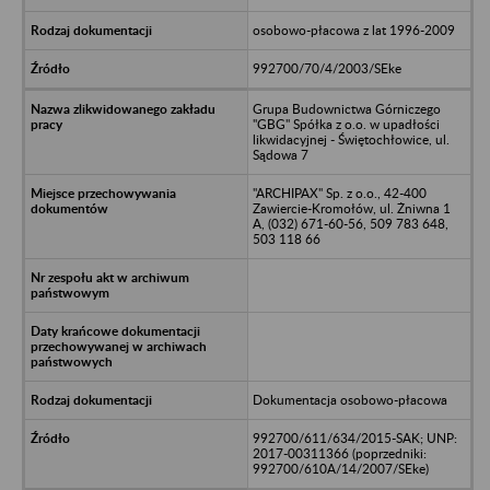
osobowo-płacowa z lat 1996-2009
992700/70/4/2003/SEke
Grupa Budownictwa Górniczego
"GBG" Spółka z o.o. w upadłości
likwidacyjnej - Świętochłowice, ul.
Sądowa 7
"ARCHIPAX" Sp. z o.o., 42-400
Zawiercie-Kromołów, ul. Żniwna 1
A, (032) 671-60-56, 509 783 648,
503 118 66
Dokumentacja osobowo-płacowa
992700/611/634/2015-SAK; UNP:
2017-00311366 (poprzedniki:
992700/610A/14/2007/SEke)