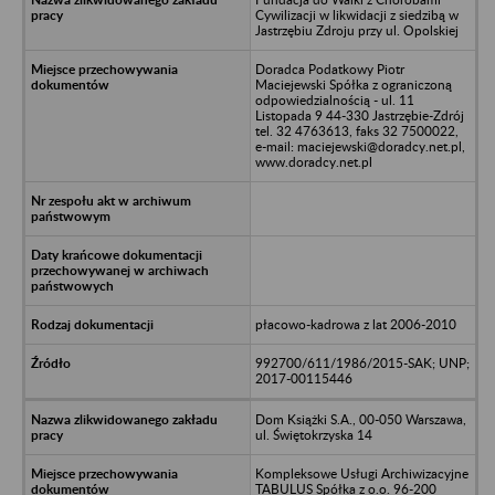
Cywilizacji w likwidacji z siedzibą w
Jastrzębiu Zdroju przy ul. Opolskiej
Doradca Podatkowy Piotr
Maciejewski Spółka z ograniczoną
odpowiedzialnością - ul. 11
Listopada 9 44-330 Jastrzębie-Zdrój
tel. 32 4763613, faks 32 7500022,
e-mail: maciejewski@doradcy.net.pl,
www.doradcy.net.pl
płacowo-kadrowa z lat 2006-2010
992700/611/1986/2015-SAK; UNP;
2017-00115446
Dom Książki S.A., 00-050 Warszawa,
ul. Świętokrzyska 14
Kompleksowe Usługi Archiwizacyjne
TABULUS Spółka z o.o. 96-200