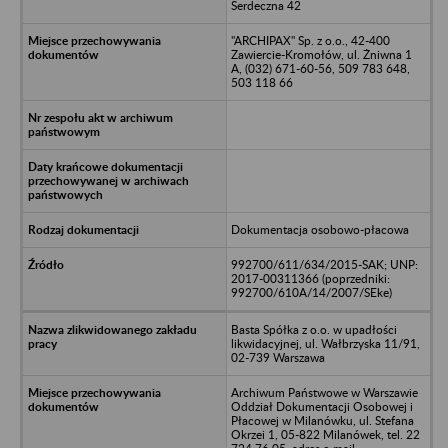
Serdeczna 42
"ARCHIPAX" Sp. z o.o., 42-400
Zawiercie-Kromołów, ul. Żniwna 1
A, (032) 671-60-56, 509 783 648,
503 118 66
Dokumentacja osobowo-płacowa
992700/611/634/2015-SAK; UNP:
2017-00311366 (poprzedniki:
992700/610A/14/2007/SEke)
Basta Spółka z o.o. w upadłości
likwidacyjnej, ul. Wałbrzyska 11/91,
02-739 Warszawa
Archiwum Państwowe w Warszawie
Oddział Dokumentacji Osobowej i
Płacowej w Milanówku, ul. Stefana
Okrzei 1, 05-822 Milanówek, tel. 22