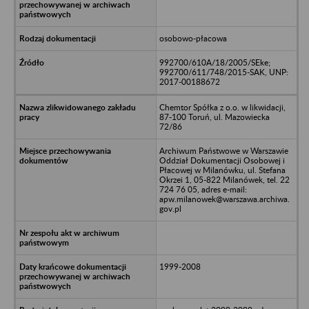
osobowo-płacowa
992700/610A/18/2005/SEke;
992700/611/748/2015-SAK, UNP:
2017-00188672
Chemtor Spółka z o.o. w likwidacji,
87-100 Toruń, ul. Mazowiecka
72/86
Archiwum Państwowe w Warszawie
Oddział Dokumentacji Osobowej i
Płacowej w Milanówku, ul. Stefana
Okrzei 1, 05-822 Milanówek, tel. 22
724 76 05, adres e-mail:
apw.milanowek@warszawa.archiwa.
gov.pl
1999-2008