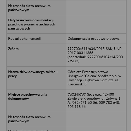
Dokumentacja osobowo-płacowa
992700/611/634/2015-SAK; UNP:
2017-00311366
(poprzedniki:992700/610A/14/200
7/SEke)
Górnicze Przedsiębiorstwo
Usługowe "Galena" Spółka z o.o. w
likwidacji - Dąbrowa Górnicza, ul.
Kościuszki 3
"ARCHIPAX" Sp. z o.o., 42-400
Zawiercie-Kromołów, ul. Żniwna 1
A, (032) 671-60-56, 509 783 648,
503 118 66