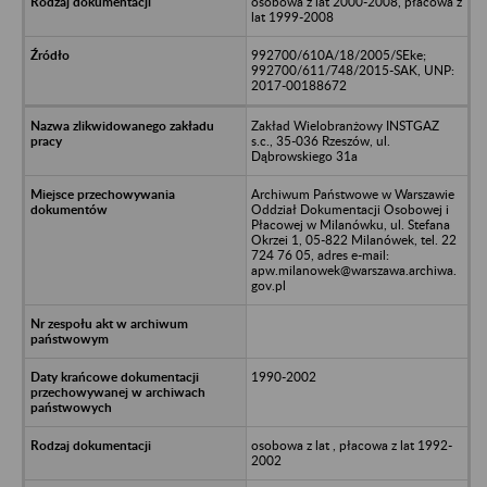
osobowa z lat 2000-2008, płacowa z
lat 1999-2008
992700/610A/18/2005/SEke;
992700/611/748/2015-SAK, UNP:
2017-00188672
Zakład Wielobranżowy INSTGAZ
s.c., 35-036 Rzeszów, ul.
Dąbrowskiego 31a
Archiwum Państwowe w Warszawie
Oddział Dokumentacji Osobowej i
Płacowej w Milanówku, ul. Stefana
Okrzei 1, 05-822 Milanówek, tel. 22
724 76 05, adres e-mail:
apw.milanowek@warszawa.archiwa.
gov.pl
1990-2002
osobowa z lat , płacowa z lat 1992-
2002