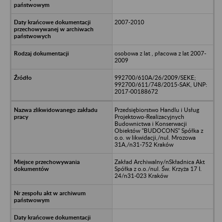
2007-2010
osobowa z lat , płacowa z lat 2007-
2009
992700/610A/26/2009/SEKE;
992700/611/748/2015-SAK, UNP:
2017-00188672
Przedsiębiorstwo Handlu i Usług
Projektowo-Realizacyjnych
Budownictwa i Konserwacji
Obiektów "BUDOCONS" Spółka z
o.o. w likwidacji,/nul. Mrozowa
31A,/n31-752 Kraków
Zakład Archiwalny/nSkładnica Akt
Spółka z o.o./nul. Św. Krzyża 17 I.
24/n31-023 Kraków