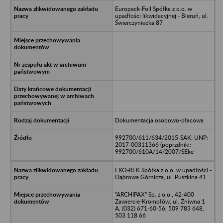
Europack-Foil Spółka z o.o. w
upadłości likwidacyjnej - Bieruń, ul.
Świerczyniecka 87
Dokumentacja osobowo-płacowa
992700/611/634/2015-SAK; UNP:
2017-00311366 (poprzdniki:
992700/610A/14/2007/SEke
EKO-REK Spółka z o.o. w upadłości -
Dąbrowa Górnicza, ul. Puszkina 41
"ARCHIPAX" Sp. z o.o., 42-400
Zawiercie-Kromołów, ul. Żniwna 1
A, (032) 671-60-56, 509 783 648,
503 118 66