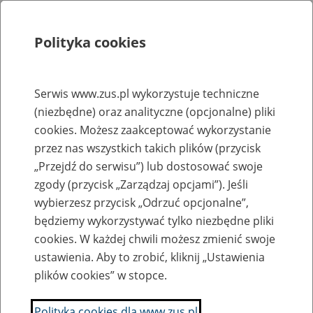
Polityka cookies
Szukaj
Menu
Serwis www.zus.pl wykorzystuje techniczne
(niezbędne) oraz analityczne (opcjonalne) pliki
Rejestry, ewidencje i archiwa
cookies. Możesz zaakceptować wykorzystanie
Baza zlikwidowanych lub
przez nas wszystkich takich plików (przycisk
„Przejdź do serwisu”) lub dostosować swoje
przekształconych zakładów pracy
zgody (przycisk „Zarządzaj opcjami”). Jeśli
wybierzesz przycisk „Odrzuć opcjonalne”,
Nazwa zakładu pracy:
będziemy wykorzystywać tylko niezbędne pliki
cookies. W każdej chwili możesz zmienić swoje
ustawienia. Aby to zrobić, kliknij „Ustawienia
plików cookies” w stopce.
SZUKAJ
Polityka cookies dla www.zus.pl