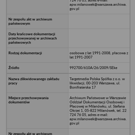
724 76 05, adres e-mail:
apw.milanowek@warszawa.archiwa.
gov.pl
osobowa z lat 1991-2008, płacowa z
lat 1991-2007
992700/610A/26/2009/SEke
Targetmedia Polska Spółka z o.o. w
likwidacji, 00-203 Warszawa, ul.
Bonifraterska 17
Archiwum Państwowe w Warszawie
Oddział Dokumentacji Osobowej i
Płacowej w Milanówku, ul. Stefana
Okrzei 1, 05-822 Milanówek, tel. 22
724 76 05, adres e-mail:
apw.milanowek@warszawa.archiwa.
gov.pl