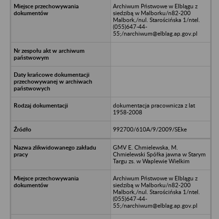
Archiwum Pństwowe w Elblągu z
siedzibą w Malborku/n82-200
Malbork,/nul. Starościńska 1/ntel.
(055)647-44-
55;/narchiwum@elblag.ap.gov.pl
dokumentacja pracownicza z lat
1958-2008
992700/610A/9/2009/SEke
GMV E. Chmielewska, M.
Chmielewski Spółka jawna w Starym
Targu zs. w Waplewie Wielkim
Archiwum Pństwowe w Elblągu z
siedzibą w Malborku/n82-200
Malbork,/nul. Starościńska 1/ntel.
(055)647-44-
55;/narchiwum@elblag.ap.gov.pl