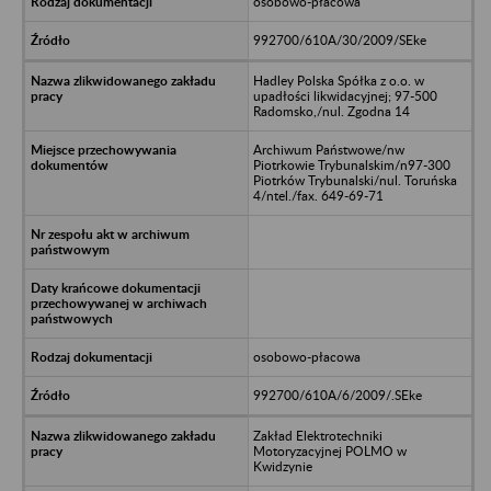
osobowo-płacowa
992700/610A/30/2009/SEke
Hadley Polska Spółka z o.o. w
upadłości likwidacyjnej; 97-500
Radomsko,/nul. Zgodna 14
Archiwum Państwowe/nw
Piotrkowie Trybunalskim/n97-300
Piotrków Trybunalski/nul. Toruńska
4/ntel./fax. 649-69-71
osobowo-płacowa
992700/610A/6/2009/.SEke
Zakład Elektrotechniki
Motoryzacyjnej POLMO w
Kwidzynie