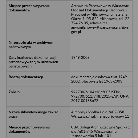
Archiwum Państwowe w Warszawie
Oddział Dokumentacji Osobowej i
Płacowej w Milanówku, ul. Stefana
Okrzei 1, 05-822 Milanówek, tel. 22
724 76 05, adres e-mail:
apw.milanowek@warszawa.archiwa.
gov.pl
1949-2003
dokumentacja osobowa z lat 1949-
2002, płacowa z lat 1963-2003
992700/610A/18/2005/SEke;
992700/611/748/2015-SAK, UNP:
2017-00188672
Airconsys Spółka z o.o./n02-858
Warszawa,/nul. Transportowców 11
CBA Usługi Archiwizacyjne Spółka z
o.o./n01-745 Warszawa,/nul.
Jasnodworska 5 lok. 101