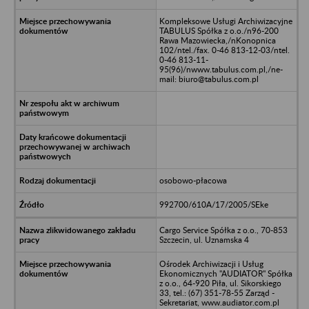
Kompleksowe Usługi Archiwizacyjne
TABULUS Spółka z o.o./n96-200
Rawa Mazowiecka,/nKonopnica
102/ntel./fax. 0-46 813-12-03/ntel.
0-46 813-11-
95(96)/nwww.tabulus.com.pl,/ne-
mail: biuro@tabulus.com.pl
osobowo-płacowa
992700/610A/17/2005/SEke
Cargo Service Spółka z o.o., 70-853
Szczecin, ul. Uznamska 4
Ośrodek Archiwizacji i Usług
Ekonomicznych "AUDIATOR" Spółka
z o.o., 64-920 Piła, ul. Sikorskiego
33, tel.: (67) 351-78-55 Zarząd -
Sekretariat, www.audiator.com.pl