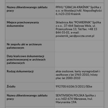
PPHU "GRACJA-KRAŚNIK" Spółka z
o.o. w likwidacji/nAl. Niepodległości
6,/n23-210 Kraśnik
Składnica Akt "POWIERNIK" Spółka
z o.o., 37-464 Stalowa Wola, ul.
Przemysłowa 13, Tel/fax: +48 15
844-55-01, e-mail:
powiernik_san@poczta.onet.pl
akta osobowe, karty wynagrodzeń i
zasiłkowe z lat 1965-2010,/nlisty
płac lat 2000-2010
992700/610A/3/2011/SEke
SENTIVISION POLSKA Spółka z
o.o./n02-674 Warszawa,/nul.
Marynarska 19A