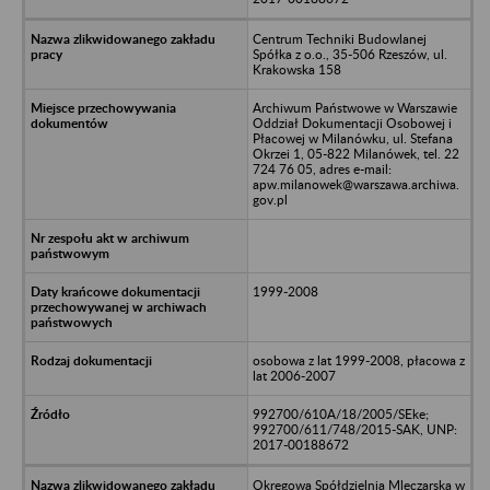
Centrum Techniki Budowlanej
Spółka z o.o., 35-506 Rzeszów, ul.
Krakowska 158
Archiwum Państwowe w Warszawie
Oddział Dokumentacji Osobowej i
Płacowej w Milanówku, ul. Stefana
Okrzei 1, 05-822 Milanówek, tel. 22
724 76 05, adres e-mail:
apw.milanowek@warszawa.archiwa.
gov.pl
1999-2008
osobowa z lat 1999-2008, płacowa z
lat 2006-2007
992700/610A/18/2005/SEke;
992700/611/748/2015-SAK, UNP:
2017-00188672
Okręgowa Spółdzielnia Mleczarska w