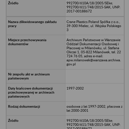
992700/610A/18/2005/SEke;
992700/611/748/2015-SAK, UNP:
2017-00188672
Crane Plastics Poland Spółka z o.o.,
39-300 Mielec, ul. Wojska Polskiego
3
Archiwum Państwowe w Warszawie
Oddział Dokumentacji Osobowej i
Płacowej w Milanówku, ul. Stefana
Okrzei 1, 05-822 Milanówek, tel. 22
724 76 05, adres e-mail:
apw.milanowek@warszawa.archiwa.
gov.pl
1997-2002
osobowa z lat 1997-2002, płacowa z
lat 2000-2001
992700/610A/18/2005/SEke;
992700/611/748/2015-SAK, UNP:
2017-00188672