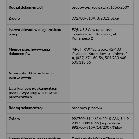
osobowo-płacowa z lat 1966-2009
992700/610A/3/2011/SEke
EQUUS S.A. w upadłości
likwidacyjnej - Katowice, ul.
Korfantego 2
"ARCHIPAX" Sp. z o.o., 42-400
Zawiercie-Kromołów, ul. Żniwna 1
A, (032) 671-60-56, 509 783 648,
503 118 66
osobowo-płacowa
992700/611/634/2015-SAK; UNP:
2017-00311366 (poprzedniki:
992700/610A/14/2007/SEke)
Fundacja do Walki z Chorobami