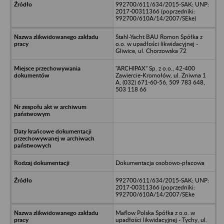
992700/611/634/2015-SAK; UNP:
2017-00311366 (poprzedniki:
992700/610A/14/2007/SEke)
Stahl-Yacht BAU Romon Spółka z
o.o. w upadłości likwidacyjnej -
Gliwice, ul. Chorzowska 72
"ARCHIPAX" Sp. z o.o., 42-400
Zawiercie-Kromołów, ul. Żniwna 1
A, (032) 671-60-56, 509 783 648,
503 118 66
Dokumentacja osobowo-płacowa
992700/611/634/2015-SAK; UNP:
2017-00311366 (poprzedniki:
992700/610A/14/2007/SEke
Maflow Polska Spółka z o.o. w
upadłości likwidacyjnej - Tychy, ul.