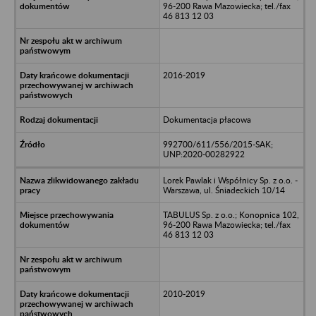
96-200 Rawa Mazowiecka; tel./fax
46 813 12 03
2016-2019
Dokumentacja płacowa
992700/611/556/2015-SAK;
UNP:2020-00282922
Lorek Pawlak i Współnicy Sp. z o.o. -
Warszawa, ul. Śniadeckich 10/14
TABULUS Sp. z o.o.; Konopnica 102,
96-200 Rawa Mazowiecka; tel./fax
46 813 12 03
2010-2019