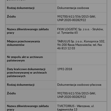
Dokumentacja osobowa
992700/611/556/2015-SAK;
UNP:2020-00282922
FKW LOGISTIC Sp. z o.o. - Stryków,
ul. Tymianka 65
TABULUS Sp. z o.o.; Konopnica 102,
96-200 Rawa Mazowiecka; tel./fax
46 813 12 03
1992-2018
Dokumentacja osobowo-płacowa
992700/611/556/2015-SAK;
UNP:2020-00282922
T.VICTORIUS - Warszawa, ul.
Łagiewnicka 13