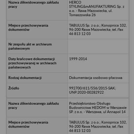
HERCO
STYLING&mANUFAKTURING Sp. z
o.o. - Rawa Mazowiecka, ul.
Tomaszowska 26
TABULUS Sp. z o.o.; Konopnica 102,
96-200 Rawa Mazowiecka; tel./fax
46 813 12 03
1999-2014
Dokumentacja osobowo-płacowa
992700/611/556/2015-SAK;
UNP:2020-00282922
Przedsiębiorstwo Obsługo
Budownictwa HEDOM w Warszawie
SP. z o.o. - Warszawa, ul Annapol 14
TABULUS Sp. z o.o.; Konopnica 102,
96-200 Rawa Mazowiecka; tel./fax
46 813 12 03