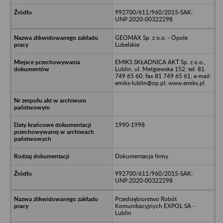
992700/611/960/2015-SAK;
UNP:2020-00322298
GEOMAX Sp. z o.o. - Opole
Lubelskie
EMIKS SKŁADNICA AKT Sp. z o.o.,
Lublin, ul. Mełgiewska 152, tel. 81
749 65 60; fax 81 749 65 61; e-mail:
emiks-lublin@op.pl; www.emiks.pl
1990-1998
Dokumentacja firmy
992700/611/960/2015-SAK;
UNP:2020-00322298
Przedsiębiorstwo Robót
Komunikacyjnych EXPOL SA -
Lublin