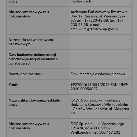
Fajsławicach
Archiwum Państwowe w Rzeszowie,
35-612 Rzeszów, ul. Warneńczyka
57; tel.: (17) 230-48-08, fax: (17)
230-48-28, e-mail:
archiwum@rzeszow.ap.gov.pl
Dokumentacja osobowo-płacowa
992700/611/551/2017-SAK; UNP:
2020-00350027
CALVIA Sp. z o.o. w likwidacji z
siedzibą w Gorzowie Wielkopolskim
- Gorzów Wielkopolski; ul. Mosiężna
16
DCC Sp. z o.o. - ul. Wyszyńskiego
121A/A, 66-400 Gorzów
Wielkopolski, tel. 500 469 101