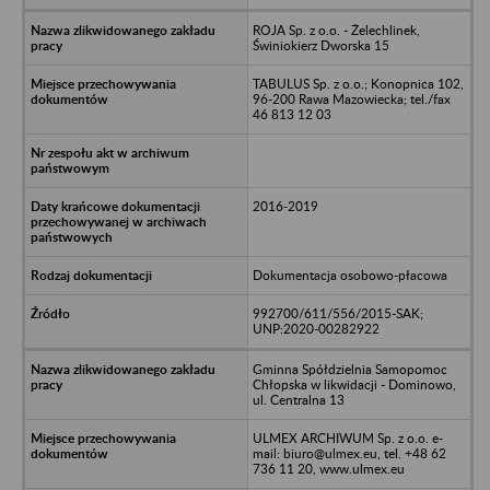
ROJA Sp. z o.o. - Żelechlinek,
Świniokierz Dworska 15
TABULUS Sp. z o.o.; Konopnica 102,
96-200 Rawa Mazowiecka; tel./fax
46 813 12 03
2016-2019
Dokumentacja osobowo-płacowa
992700/611/556/2015-SAK;
UNP:2020-00282922
Gminna Spółdzielnia Samopomoc
Chłopska w likwidacji - Dominowo,
ul. Centralna 13
ULMEX ARCHIWUM Sp. z o.o. e-
mail: biuro@ulmex.eu, tel. +48 62
736 11 20, www.ulmex.eu