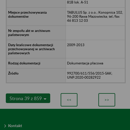
81B lok. A-51
TABULUS Sp. z o.o.; Konopnica 102,
96-200 Rawa Mazowiecka; tel./fax
46 813 12 03
2009-2013
Dokumentacja płacowa
992700/611/556/2015-SAK;
UNP:2020-00282922
Strona 39 z 859
<<
>>
Kontakt