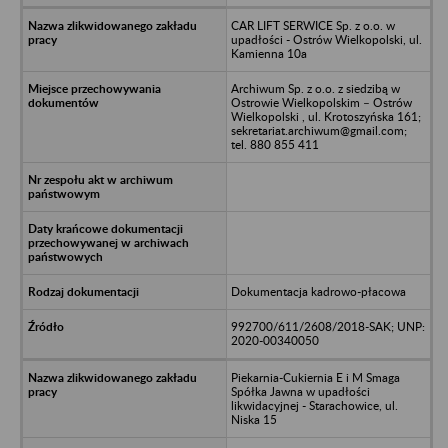
CAR LIFT SERWICE Sp. z o.o. w
upadłości - Ostrów Wielkopolski, ul.
Kamienna 10a
Archiwum Sp. z o.o. z siedzibą w
Ostrowie Wielkopolskim – Ostrów
Wielkopolski , ul. Krotoszyńska 161;
sekretariat.archiwum@gmail.com;
tel. 880 855 411
Dokumentacja kadrowo-płacowa
992700/611/2608/2018-SAK; UNP:
2020-00340050
Piekarnia-Cukiernia E i M Smaga
Spółka Jawna w upadłości
likwidacyjnej - Starachowice, ul.
Niska 15