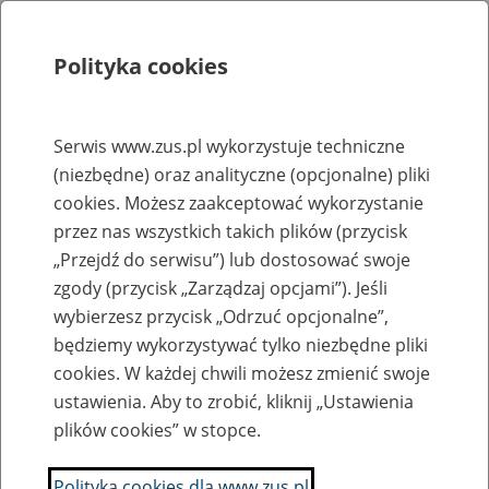
Polityka cookies
Szukaj
Menu
Serwis www.zus.pl wykorzystuje techniczne
(niezbędne) oraz analityczne (opcjonalne) pliki
Rejestry, ewidencje i archiwa
cookies. Możesz zaakceptować wykorzystanie
Baza zlikwidowanych lub
przez nas wszystkich takich plików (przycisk
„Przejdź do serwisu”) lub dostosować swoje
przekształconych zakładów pracy
zgody (przycisk „Zarządzaj opcjami”). Jeśli
wybierzesz przycisk „Odrzuć opcjonalne”,
Nazwa zakładu pracy:
będziemy wykorzystywać tylko niezbędne pliki
cookies. W każdej chwili możesz zmienić swoje
ustawienia. Aby to zrobić, kliknij „Ustawienia
plików cookies” w stopce.
SZUKAJ
Polityka cookies dla www.zus.pl