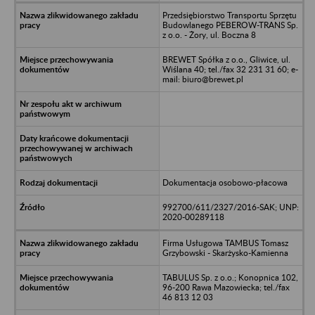
Przedsiębiorstwo Transportu Sprzętu
Budowlanego PEBEROW-TRANS Sp.
z o.o. - Żory, ul. Boczna 8
BREWET Spółka z o.o., Gliwice, ul.
Wiślana 40; tel./fax 32 231 31 60; e-
mail: biuro@brewet.pl
Dokumentacja osobowo-płacowa
992700/611/2327/2016-SAK; UNP:
2020-00289118
Firma Usługowa TAMBUS Tomasz
Grzybowski - Skarżysko-Kamienna
TABULUS Sp. z o.o.; Konopnica 102,
96-200 Rawa Mazowiecka; tel./fax
46 813 12 03