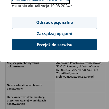
ostatnia aktualizacja 19.08.2024 r.
Wszystkie uwagi można przesyłać poprzez
formularz
Odrzuć opcjonalne
Zarządzaj opcjami
Ukryj wszystkie pozycje bazy
Przejdź do serwisu
PUH Efekt Drukarnia w Lublinie
Archiwum Państwowe w Rzeszowie,
35-612 Rzeszów, ul. Warneńczyka
57; tel.: (17) 230-48-08, fax: (17)
230-48-28, e-mail:
archiwum@rzeszow.ap.gov.pl