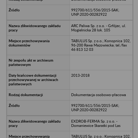
992700/611/556/2015-SAK;
UNP:2020-00282922
ARC Paliwa Sp. z o.o. - Grfójec, ul.
Mogielnicka 28 lok. 105
TABULUS Sp. z o.o.; Konopnica 102,
96-200 Rawa Mazowiecka; tel./fax
46 813 12 03
2013-2018
Dokumentacja osobowo-płacowa
992700/611/556/2015-SAK;
UNP:2020-00282922
EXDROB-FERMA Sp. z o.o. -
Domaniewice Skaratki pod Las
TABULUS Sp. z o.o.; Konopnica 102,