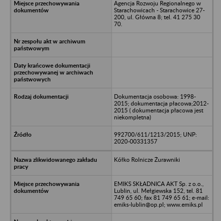
Agencja Rozwoju Regionalnego w
Starachowicach - Starachowice 27-
200, ul. Główna 8; tel. 41 275 30
70.
Dokumentacja osobowa: 1998-
2015; dokumentacja płacowa;2012-
2015 ( dokumentacja płacowa jest
niekompletna)
992700/611/1213/2015; UNP:
2020-00331357
Kółko Rolnicze Żurawniki
EMIKS SKŁADNICA AKT Sp. z o.o.,
Lublin, ul. Mełgiewska 152, tel. 81
749 65 60; fax 81 749 65 61; e-mail:
emiks-lublin@op.pl; www.emiks.pl