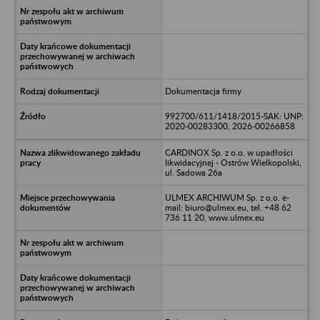
Dokumentacja firmy
992700/611/1418/2015-SAK: UNP:
2020-00283300, 2026-00266858
CARDINOX Sp. z o.o. w upadłości
likwidacyjnej - Ostrów Wielkopolski,
ul. Sadowa 26a
ULMEX ARCHIWUM Sp. z o.o. e-
mail: biuro@ulmex.eu, tel. +48 62
736 11 20, www.ulmex.eu