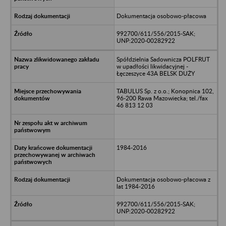
Dokumentacja osobowo-płacowa
992700/611/556/2015-SAK;
UNP:2020-00282922
Spółdzielnia Sadownicza POLFRUT
w upadłości likwidacyjnej -
Łęczeszyce 43A BELSK DUŻY
TABULUS Sp. z o.o.; Konopnica 102,
96-200 Rawa Mazowiecka; tel./fax
46 813 12 03
1984-2016
Dokumentacja osobowo-płacowa z
lat 1984-2016
992700/611/556/2015-SAK;
UNP:2020-00282922