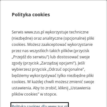
Polityka cookies
Szukaj
Menu
Serwis www.zus.pl wykorzystuje techniczne
(niezbędne) oraz analityczne (opcjonalne) pliki
Rejestry, ewidencje i archiwa
cookies. Możesz zaakceptować wykorzystanie
Baza zlikwidowanych lub
przez nas wszystkich takich plików (przycisk
„Przejdź do serwisu”) lub dostosować swoje
przekształconych zakładów pracy
zgody (przycisk „Zarządzaj opcjami”). Jeśli
wybierzesz przycisk „Odrzuć opcjonalne”,
Nazwa zakładu pracy:
będziemy wykorzystywać tylko niezbędne pliki
cookies. W każdej chwili możesz zmienić swoje
ustawienia. Aby to zrobić, kliknij „Ustawienia
plików cookies” w stopce.
SZUKAJ
Polityka cookies dla www.zus.pl