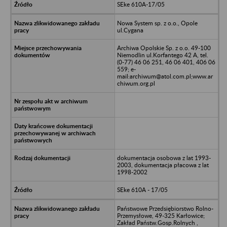
SEke 610A-17/05
Nowa System sp. z o.o., Opole
ul.Cygana
Archiwa Opolskie Sp. z o.o. 49-100
Niemodlin ul.Korfantego 42 A, tel.
(0-77) 46 06 251, 46 06 401, 406 06
559; e-
mail:archiwum@atol.com.pl;www.ar
chiwum.org.pl
dokumentacja osobowa z lat 1993-
2003, dokumentacja płacowa z lat
1998-2002
SEke 610A - 17/05
Państwowe Przedsiębiorstwo Rolno-
Przemysłowe, 49-325 Karłowice;
Zakład Państw.Gosp.Rolnych ,