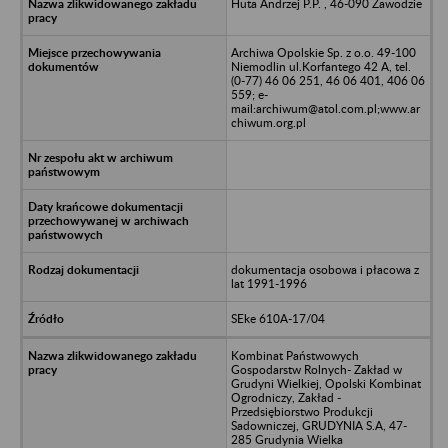
Huta Andrzej P.P. , 46-090 Zawodzie
Archiwa Opolskie Sp. z o.o. 49-100
Niemodlin ul.Korfantego 42 A, tel.
(0-77) 46 06 251, 46 06 401, 406 06
559; e-
mail:archiwum@atol.com.pl;www.ar
chiwum.org.pl
dokumentacja osobowa i płacowa z
lat 1991-1996
SEke 610A-17/04
Kombinat Państwowych
Gospodarstw Rolnych- Zakład w
Grudyni Wielkiej, Opolski Kombinat
Ogrodniczy, Zakład -
Przedsiębiorstwo Produkcji
Sadowniczej, GRUDYNIA S.A, 47-
285 Grudynia Wielka