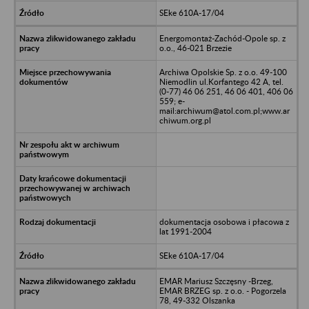
SEke 610A-17/04
Energomontaż-Zachód-Opole sp. z
o.o., 46-021 Brzezie
Archiwa Opolskie Sp. z o.o. 49-100
Niemodlin ul.Korfantego 42 A, tel.
(0-77) 46 06 251, 46 06 401, 406 06
559; e-
mail:archiwum@atol.com.pl;www.ar
chiwum.org.pl
dokumentacja osobowa i płacowa z
lat 1991-2004
SEke 610A-17/04
EMAR Mariusz Szczęsny -Brzeg,
EMAR BRZEG sp. z o.o. - Pogorzela
78, 49-332 Olszanka