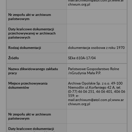
mail:archiwum@atol.com.pl;www.ar
chiwum.org.pl
dokumentacja osobowa z roku 1970
SEke 610A-17/04
Państwowe Gospodarstwo Rolne
/nGrudynia Mała P.P.
Archiwa Opolskie Sp. z o.o. 49-100
Niemodlin ul.Korfantego 42 A, tel.
(0-77) 46 06 251, 46 06 401, 406 06
559; e-
mail:archiwum@atol.com.pl;www.ar
chiwum.org.pl