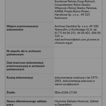
Kombinat Państw.Gosp.Rolnych,
Gospodarstwo Rolne Zasobu
Własności Rolnej Skarbu Państwa,
KARSIL Przeds.Rolno-Przem.-
Handlowe Sp. z o.o., 49-325
Karłowice
Archiwa Opolskie Sp. z o.o. 49-100
Niemodlin ul.Korfantego 42 A, tel.
(0-77) 46 06 251, 46 06 401, 406 06
559; e-
mail:archiwum@atol.com.pl;www.ar
chiwum.org.pl
dokumentacja osobowa z lat 1975 -
2001, dokumentacja płacowa w
stanie szczątkowym
SEke 610A-17/04
Gliwickie Zakłady Hutnicze, Zakład
w Zawadzkim