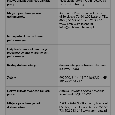
Przedsiębiorstwo TRANS-DRÓG Sp.
z o.o. w Grabonogu
Archiwum Państwowe w Lesznie,
ul.Solskiego 71,64-100 Leszno; TEL.
(0-65) 526-97-19,fax.529 97 56;
www.archiwum.leszno.pl;
info.@archiwum.leszno.pl.
dokumentacja osobowa i płacowa z
lat 1992-2003
992700/611/111/2016/SAK; UNP:
2017-00101727
Apteka Prywatna Aneta Kowalska,
Kraków ul. Bójki 15/2D
ARCH-DATA Spółka z o.o., Łomianki
05-092, ul. Zielona 2; tel. 22 751 92
73; 502 583 144 www.arch-data.pl