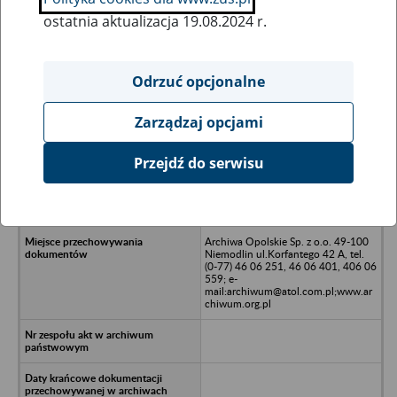
ostatnia aktualizacja 19.08.2024 r.
Wszystkie uwagi można przesyłać poprzez
formularz
Odrzuć opcjonalne
Zarządzaj opcjami
Ukryj wszystkie pozycje bazy
Przejdź do serwisu
Przedsiębiorstwo Robót Drogowych i
Mostowych P.P.. Niemodlin ul.
Boh.Powstań Śl.
Archiwa Opolskie Sp. z o.o. 49-100
Niemodlin ul.Korfantego 42 A, tel.
(0-77) 46 06 251, 46 06 401, 406 06
559; e-
mail:archiwum@atol.com.pl;www.ar
chiwum.org.pl