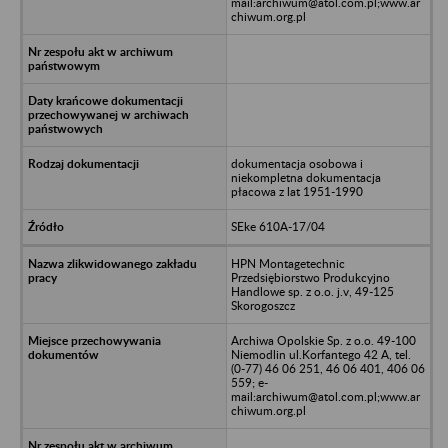
mail:archiwum@atol.com.pl;www.ar
chiwum.org.pl
dokumentacja osobowa i
niekompletna dokumentacja
płacowa z lat 1951-1990
SEke 610A-17/04
HPN Montagetechnic
Przedsiębiorstwo Produkcyjno
Handlowe sp. z o.o. j.v, 49-125
Skorogoszcz
Archiwa Opolskie Sp. z o.o. 49-100
Niemodlin ul.Korfantego 42 A, tel.
(0-77) 46 06 251, 46 06 401, 406 06
559; e-
mail:archiwum@atol.com.pl;www.ar
chiwum.org.pl