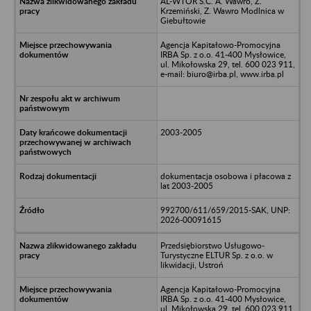
AL-WTÓR S.C. A. Wawro, Z.
Krzemiński, Z. Wawro Modlnica w
Giebułtowie
Agencja Kapitałowo-Promocyjna
IRBA Sp. z o.o. 41-400 Mysłowice,
ul. Mikołowska 29, tel. 600 023 911,
e-mail: biuro@irba.pl, www.irba.pl
2003-2005
dokumentacja osobowa i płacowa z
lat 2003-2005
992700/611/659/2015-SAK, UNP:
2026-00091615
Przedsiębiorstwo Usługowo-
Turystyczne ELTUR Sp. z o.o. w
likwidacji, Ustroń
Agencja Kapitałowo-Promocyjna
IRBA Sp. z o.o. 41-400 Mysłowice,
ul. Mikołowska 29, tel. 600 023 911,