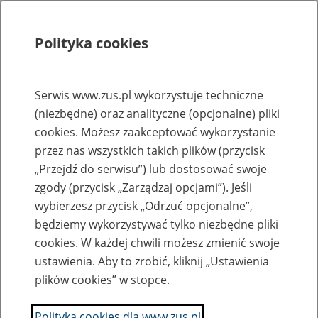
Polityka cookies
Szukaj
Menu
Serwis www.zus.pl wykorzystuje techniczne
(niezbędne) oraz analityczne (opcjonalne) pliki
Rejestry, ewidencje i archiwa
cookies. Możesz zaakceptować wykorzystanie
Baza zlikwidowanych lub
przez nas wszystkich takich plików (przycisk
„Przejdź do serwisu”) lub dostosować swoje
przekształconych zakładów pracy
zgody (przycisk „Zarządzaj opcjami”). Jeśli
wybierzesz przycisk „Odrzuć opcjonalne”,
Nazwa zakładu pracy:
będziemy wykorzystywać tylko niezbędne pliki
cookies. W każdej chwili możesz zmienić swoje
ustawienia. Aby to zrobić, kliknij „Ustawienia
plików cookies” w stopce.
SZUKAJ
Polityka cookies dla www.zus.pl