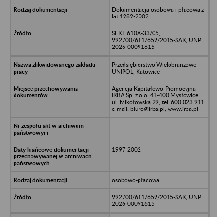
Dokumentacja osobowa i płacowa z
lat 1989-2002
SEKE 610A-33/05,
992700/611/659/2015-SAK, UNP:
2026-00091615
Przedsiębiorstwo Wielobranżowe
UNIPOL, Katowice
Agencja Kapitałowo-Promocyjna
IRBA Sp. z o.o. 41-400 Mysłowice,
ul. Mikołowska 29, tel. 600 023 911,
e-mail: biuro@irba.pl, www.irba.pl
1997-2002
osobowo-płacowa
992700/611/659/2015-SAK, UNP:
2026-00091615