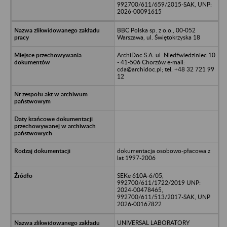
992700/611/659/2015-SAK, UNP:
2026-00091615
BBC Polska sp. z o.o., 00-052
Warszawa, ul. Świętokrzyska 18
ArchiDoc S.A. ul. Niedźwiedziniec 10
- 41-506 Chorzów e-mail:
cda@archidoc.pl; tel. +48 32 721 99
12
dokumentacja osobowo-płacowa z
lat 1997-2006
SEKe 610A-6/05,
992700/611/1722/2019 UNP:
2024-00478465,
992700/611/513/2017-SAK, UNP
2026-00167822
UNIVERSAL LABORATORY