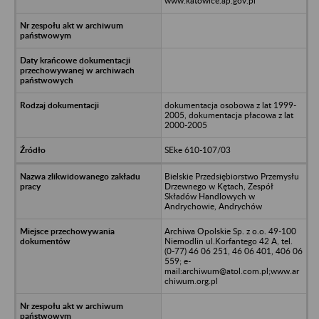
www.katowice.ap.gov.pl
dokumentacja osobowa z lat 1999-
2005, dokumentacja płacowa z lat
2000-2005
SEke 610-107/03
Bielskie Przedsiębiorstwo Przemysłu
Drzewnego w Kętach, Zespół
Składów Handlowych w
Andrychowie, Andrychów
Archiwa Opolskie Sp. z o.o. 49-100
Niemodlin ul.Korfantego 42 A, tel.
(0-77) 46 06 251, 46 06 401, 406 06
559; e-
mail:archiwum@atol.com.pl;www.ar
chiwum.org.pl