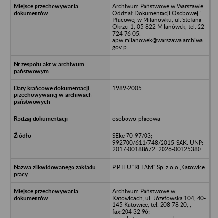
Archiwum Państwowe w Warszawie
Oddział Dokumentacji Osobowej i
Płacowej w Milanówku, ul. Stefana
Okrzei 1, 05-822 Milanówek, tel. 22
724 76 05,
apw.milanowek@warszawa.archiwa.
gov.pl
1989-2005
osobowo-płacowa
SEke 70-97/03;
992700/611/748/2015-SAK, UNP:
2017-00188672, 2026-00125380
P.P.H.U."REFAM" Sp. z o.o.,Katowice
Archiwum Państwowe w
Katowicach, ul. Józefowska 104, 40-
145 Katowice, tel. 208 78 20, ,
fax:204 32 96;