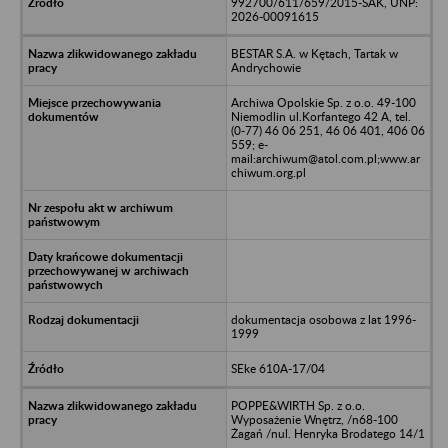
992700/611/659/2015-SAK, UNP:
2026-00091615
BESTAR S.A. w Kętach, Tartak w
Andrychowie
Archiwa Opolskie Sp. z o.o. 49-100
Niemodlin ul.Korfantego 42 A, tel.
(0-77) 46 06 251, 46 06 401, 406 06
559; e-
mail:archiwum@atol.com.pl;www.ar
chiwum.org.pl
dokumentacja osobowa z lat 1996-
1999
SEke 610A-17/04
POPPE&WIRTH Sp. z o.o.
Wyposażenie Wnętrz, /n68-100
Żagań /nul. Henryka Brodatego 14/1