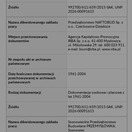
992700/611/659/2015-SAK, UNP:
2026-00091615
Przedsiębiorstwo NAFTOBUD Sp. z
o.o., Czechowice-Dziedzice
Agencja Kapitałowo-Promocyjna
IRBA Sp. z o.o. 41-400 Mysłowice,
ul. Mikołowska 29, tel. 600 023 911,
e-mail: biuro@irba.pl, www.irba.pl
1961-2004
Dokumentacja osobowa i płacowa z
lat 1961-2004
992700/611/659/2015-SAK, UNP:
2026-00091615
Sosnowieckie Przedsiębiorstwo
Budowlane PRZEMYSŁÓWKA,
Sosnowiec