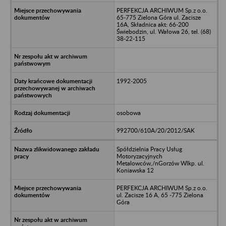
PERFEKCJA ARCHIWUM Sp.z o.o.
65-775 Zielona Góra ul. Zacisze
16A, Składnica akt: 66-200
Świebodzin, ul. Wałowa 26, tel. (68)
38-22-115
1992-2005
osobowa
992700/610A/20/2012/SAK
Spółdzielnia Pracy Usług
Motoryzacyjnych
Metalowców,/nGorzów Wlkp. ul.
Koniawska 12
PERFEKCJA ARCHIWUM Sp.z o.o.
ul. Zacisze 16 A, 65 -775 Zielona
Góra