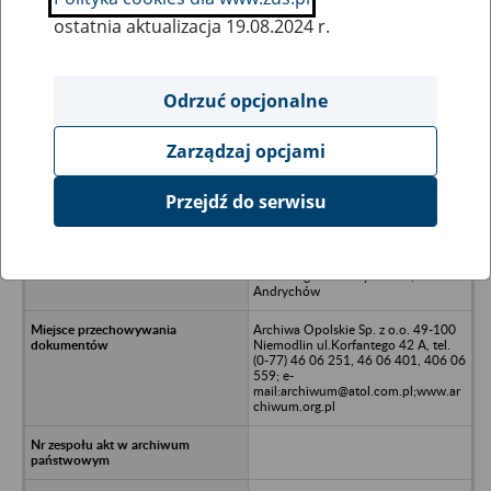
ostatnia aktualizacja 19.08.2024 r.
Wszystkie uwagi można przesyłać poprzez
formularz
Odrzuć opcjonalne
Zarządzaj opcjami
Ukryj wszystkie pozycje bazy
Przejdź do serwisu
Okręgowe Przedsiębiorstwo
Przemysłu Drzewnego P.P. w
Krakowie, Zakład Przemysłu
Drzewnego w Andrychowie,
Andrychów
Archiwa Opolskie Sp. z o.o. 49-100
Niemodlin ul.Korfantego 42 A, tel.
(0-77) 46 06 251, 46 06 401, 406 06
559; e-
mail:archiwum@atol.com.pl;www.ar
chiwum.org.pl