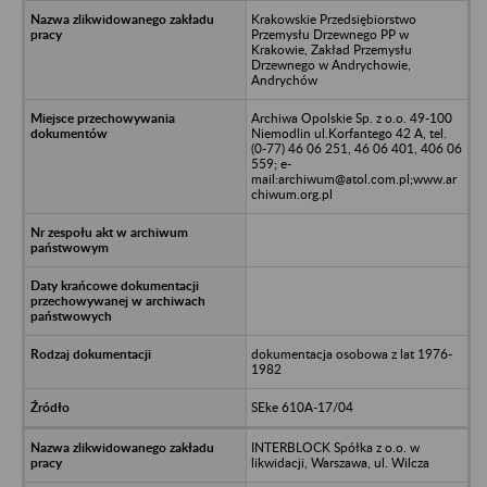
Krakowskie Przedsiębiorstwo
Przemysłu Drzewnego PP w
Krakowie, Zakład Przemysłu
Drzewnego w Andrychowie,
Andrychów
Archiwa Opolskie Sp. z o.o. 49-100
Niemodlin ul.Korfantego 42 A, tel.
(0-77) 46 06 251, 46 06 401, 406 06
559; e-
mail:archiwum@atol.com.pl;www.ar
chiwum.org.pl
dokumentacja osobowa z lat 1976-
1982
SEke 610A-17/04
INTERBLOCK Spółka z o.o. w
likwidacji, Warszawa, ul. Wilcza