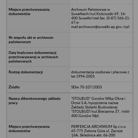
Archwum Państwowe w
Suwałkach/nul.Kościuszki 69, 16-
400 Suwałki/ntel.fax. (0-87) 566-21-
67,e-
mail:archiwum@suwalki.ap.gov./npl
dokumentacja osobowa i płacowa z
lat 1994-2003
SEke 70-107/2003
"STOLBUD" Gorzów Wlkp.Okna i
Drzwi S.A./npoprzenia nazwa
Zakłady Stolarki Budowlanej
"STOLBUD"/nul.Bierzarina 37, /n66-
400 Gorzów Wpl.
PERFEKCJA ARCHIWUM Sp.z o.o.
65-775 Zielona Góra ul. Zacisze
16A, Składnica akt: 66-200