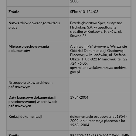
2003
SEke 610-124/03
Przedsiębiorstwo Specjalistyczne
Hydrokop S.A. w upadłości z
siedzibą w Krakowie, Kraków, ul.
Siewna 26
Archiwum Państwowe w Warszawie
Oddział Dokumentacji Osobowej i
Płacowej w Milanówku, ul. Stefana
Okrzei 1, 05-822 Milanówek, tel. 22
724 76 05,
apw.milanowek@warszawa.archiwa.
gov.pl
1954-2004
dokumentacja osobowa z lat 1954 -
2002, dokumentacja płacowa z lat
1963 -2004
992700/611/2390/2017-SAK, UNP: