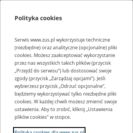
Polityka cookies
Szukaj
Menu
Serwis www.zus.pl wykorzystuje techniczne
(niezbędne) oraz analityczne (opcjonalne) pliki
Rejestry, ewidencje i archiwa
cookies. Możesz zaakceptować wykorzystanie
Baza zlikwidowanych lub
przez nas wszystkich takich plików (przycisk
„Przejdź do serwisu”) lub dostosować swoje
przekształconych zakładów pracy
zgody (przycisk „Zarządzaj opcjami”). Jeśli
wybierzesz przycisk „Odrzuć opcjonalne”,
Nazwa zakładu pracy:
będziemy wykorzystywać tylko niezbędne pliki
cookies. W każdej chwili możesz zmienić swoje
ustawienia. Aby to zrobić, kliknij „Ustawienia
plików cookies” w stopce.
SZUKAJ
Polityka cookies dla www.zus.pl