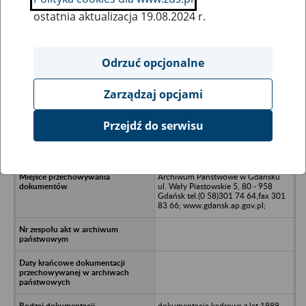
ostatnia aktualizacja 19.08.2024 r.
Wszystkie uwagi można przesyłać poprzez
formularz
Odrzuć opcjonalne
Zarządzaj opcjami
Ukryj wszystkie pozycje bazy
Przejdź do serwisu
STYLGRAF sp. z o.o. w Gańsku
Archiwum Państwowe w Gdańsku
ul. Wały Piastowskie 5, 80 - 958
Gdańsk tel.(0 58)301 74 64,fax 301
83 66; www.gdansk.ap.gov.pl;
dokumentacja kadrowa z lat 1989-