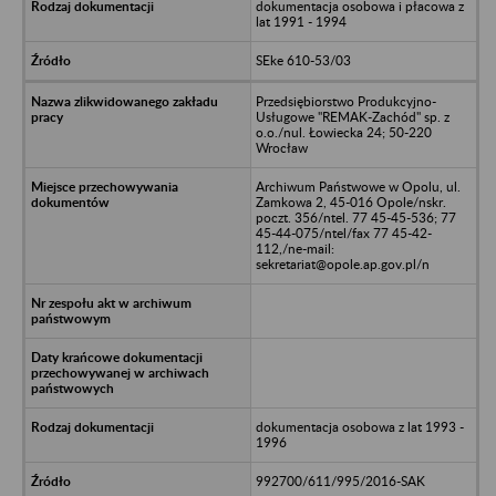
dokumentacja osobowa i płacowa z
lat 1991 - 1994
SEke 610-53/03
Przedsiębiorstwo Produkcyjno-
Usługowe "REMAK-Zachód" sp. z
o.o./nul. Łowiecka 24; 50-220
Wrocław
Archiwum Państwowe w Opolu, ul.
Zamkowa 2, 45-016 Opole/nskr.
poczt. 356/ntel. 77 45-45-536; 77
45-44-075/ntel/fax 77 45-42-
112,/ne-mail:
sekretariat@opole.ap.gov.pl/n
dokumentacja osobowa z lat 1993 -
1996
992700/611/995/2016-SAK