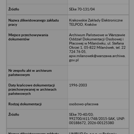
SEke 70-131/04
Krakowskie Zakłady Elektroniczne
TELPOD, Kraków
Archiwum Państwowe w Warszawie
Oddział Dokumentacji Osobowej i
Płacowej w Milanówku, ul. Stefana
Okrzei 1, 05-822 Milanówek, tel. 22
724 76 05,
apw.milanowek@warszawa.archiwa.
gov.pl
1996-2003
osobowo-płacowa
SEke 70-40/03;
992700/611/748/2015-SAK, UNP:
00188672, 2026-00125380
UNIBUD Sp. z o.o. w Radomiu,