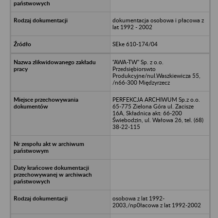
dokumentacja osobowa i płacowa z
lat 1992 - 2002
SEke 610-174/04
"AWA-TW" Sp. z o.o.
Przedsiębiorswto
Produkcyjne/nul.Waszkiewicza 55,
/n66-300 Międzyrzecz
PERFEKCJA ARCHIWUM Sp.z o.o.
65-775 Zielona Góra ul. Zacisze
16A, Składnica akt: 66-200
Świebodzin, ul. Wałowa 26, tel. (68)
38-22-115
osobowa z lat 1992-
2003,/np0łacowa z lat 1992-2002