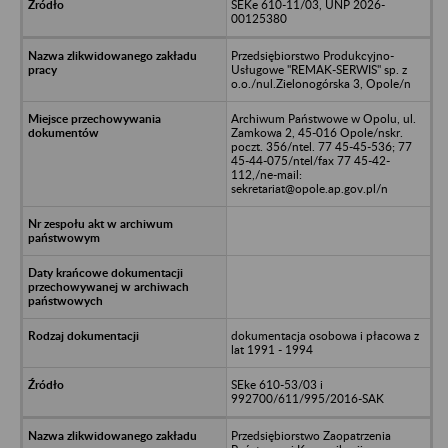
SEKe 610-11/03, UNP 2026-
00125380
Przedsiębiorstwo Produkcyjno-
Usługowe "REMAK-SERWIS" sp. z
o.o./nul.Zielonogórska 3, Opole/n
Archiwum Państwowe w Opolu, ul.
Zamkowa 2, 45-016 Opole/nskr.
poczt. 356/ntel. 77 45-45-536; 77
45-44-075/ntel/fax 77 45-42-
112,/ne-mail:
sekretariat@opole.ap.gov.pl/n
dokumentacja osobowa i płacowa z
lat 1991 - 1994
SEke 610-53/03 i
992700/611/995/2016-SAK
Przedsiębiorstwo Zaopatrzenia