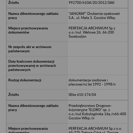
992700/610A/20/2012/SAK
"JANGRAF" Drukarnia opakowań
S.A., ul. Mała 5, Gorzów Wlkp.
PERFEKCJA ARCHIWUM Sp.z
o.o./nul. Wałowa 26, 66-200
Świebodzin
dokumentacja osobowa i
płacowa/nz lat 1992 - 1998/n
SEke 610-174/04
Przedsiębiorstwo Drogowo-
Inżynieryjne "ELDRO" sp. z
o.o./nul.Kobylogórska 16a,/n66-400
Gorzów Wlkp./n
PERFEKCJA ARCHIWUM Sp.z o.o.
65-775 Zielona Góra ul. Zacisze