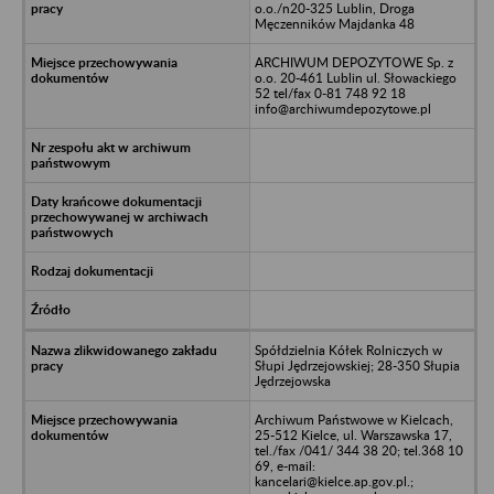
o.o./n20-325 Lublin, Droga
Męczenników Majdanka 48
ARCHIWUM DEPOZYTOWE Sp. z
o.o. 20-461 Lublin ul. Słowackiego
52 tel/fax 0-81 748 92 18
info@archiwumdepozytowe.pl
Spółdzielnia Kółek Rolniczych w
Słupi Jędrzejowskiej; 28-350 Słupia
Jędrzejowska
Archiwum Państwowe w Kielcach,
25-512 Kielce, ul. Warszawska 17,
tel./fax /041/ 344 38 20; tel.368 10
69, e-mail:
kancelari@kielce.ap.gov.pl.;