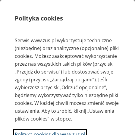
Polityka cookies
Szukaj
Menu
Serwis www.zus.pl wykorzystuje techniczne
(niezbędne) oraz analityczne (opcjonalne) pliki
Rejestry, ewidencje i archiwa
cookies. Możesz zaakceptować wykorzystanie
Baza zlikwidowanych lub
przez nas wszystkich takich plików (przycisk
„Przejdź do serwisu”) lub dostosować swoje
przekształconych zakładów pracy
zgody (przycisk „Zarządzaj opcjami”). Jeśli
wybierzesz przycisk „Odrzuć opcjonalne”,
Nazwa zakładu pracy:
będziemy wykorzystywać tylko niezbędne pliki
cookies. W każdej chwili możesz zmienić swoje
ustawienia. Aby to zrobić, kliknij „Ustawienia
plików cookies” w stopce.
SZUKAJ
Polityka cookies dla www.zus.pl