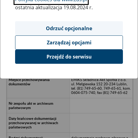
ostatnia aktualizacja 19.08.2024 r.
Wszystkie uwagi można przesyłać poprzez
formularz
Odrzuć opcjonalne
Zarządzaj opcjami
Ukryj wszystkie pozycje bazy
Przejdź do serwisu
Budowlana Spółdzielnia Pracy
"FUNDAMENT" w Radomiu
EMIKS Składnica Akt Spółka z o.o.
ul. Mełgiewska 152 20-234 Lublin,
tel. (81) 749-65-60, 749-65-61, kom.
0604-075-740, fax (81) 749-65-62
dokumentacja osobowo-płacowa z