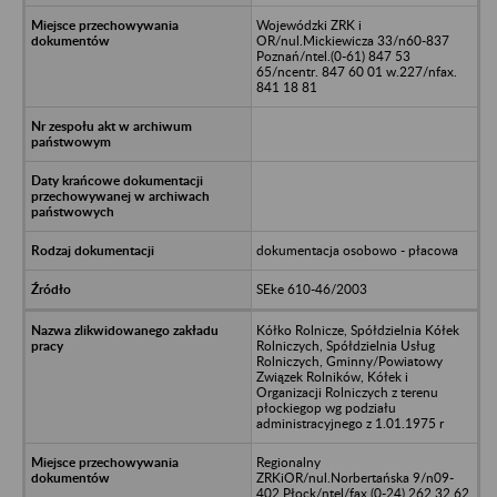
Wojewódzki ZRK i
OR/nul.Mickiewicza 33/n60-837
Poznań/ntel.(0-61) 847 53
65/ncentr. 847 60 01 w.227/nfax.
841 18 81
dokumentacja osobowo - płacowa
SEke 610-46/2003
Kółko Rolnicze, Spółdzielnia Kółek
Rolniczych, Spółdzielnia Usług
Rolniczych, Gminny/Powiatowy
Związek Rolników, Kółek i
Organizacji Rolniczych z terenu
płockiegop wg podziału
administracyjnego z 1.01.1975 r
Regionalny
ZRKiOR/nul.Norbertańska 9/n09-
402 Płock/ntel/fax (0-24) 262 32 62