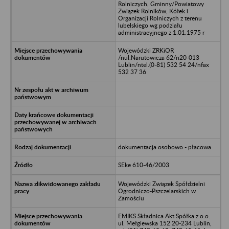
Rolniczych, Gminny/Powiatowy
Związek Rolników, Kółek i
Organizacji Rolniczych z terenu
lubelskiego wg podziału
administracyjnego z 1.01.1975 r
Wojewódzki ZRKiOR
/nul.Narutowicza 62/n20-013
Lublin/ntel.(0-81) 532 54 24/nfax
532 37 36
dokumentacja osobowo - płacowa
SEke 610-46/2003
Wojewódzki Związek Spółdzielni
Ogrodniczo-Pszczelarskich w
Zamościu
EMIKS Składnica Akt Spółka z o.o.
ul. Mełgiewska 152 20-234 Lublin,