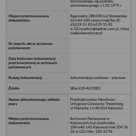
leszczyńskiego wg podziału
administracyjnego z 1.01.1975 r
Regionalny ZRKiOR/nul.Słowiańska
63/n64-100 Leszno/ntel/fax (0-
65)529 55 92/n529 55 92
w.33/nozrkior@kattner.com.pl./nlesz
no@kolkarolnicze.pl.
dokumentacja osobowo - płacowa
SEke 610-46/2003
Przedsiębiorstwo Handlowo-
Usługowe Gniewomir Tresenberg,
ul.Mariacka 1/n40-014 Katowice
Archiwum Państwowe w
Katowicach/nul.Józefowska
104/n40-145 Katowice/ntel.204 26
26 w.122/nfax. 204 32 96