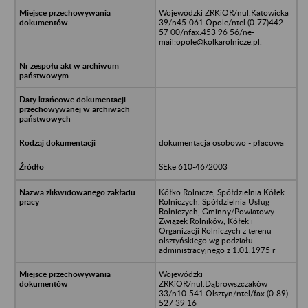
Wojewódzki ZRKiOR/nul.Katowicka
39/n45-061 Opole/ntel.(0-77)442
57 00/nfax.453 96 56/ne-
mail:opole@kolkarolnicze.pl.
dokumentacja osobowo - płacowa
SEke 610-46/2003
Kółko Rolnicze, Spółdzielnia Kółek
Rolniczych, Spółdzielnia Usług
Rolniczych, Gminny/Powiatowy
Związek Rolników, Kółek i
Organizacji Rolniczych z terenu
olsztyńskiego wg podziału
administracyjnego z 1.01.1975 r
Wojewódzki
ZRKiOR/nul.Dąbrowszczaków
33/n10-541 Olsztyn/ntel/fax (0-89)
527 39 16