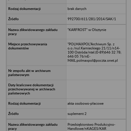
brak danych
992700/611/281/2014/SAK/1
"KARFROST" w Olsztynie
"POLMAXPOL"Archiwum Sp. z
o.o./nul.Karnieckiego 21/11/n14-
100 Ostróda/ntel.(0-89)646 32 78;
646 05 76/nE-
MAIL;polmaxpol@poczta.onet.pl
akta osobowo-płacowe
suplement 2
Przedsiębiorstwo Produkcyjno-
Handlowe/nKAGES/KAR