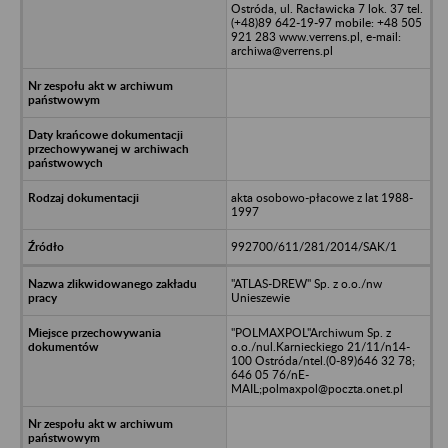
Ostróda, ul. Racławicka 7 lok. 37 tel.
(+48)89 642-19-97 mobile: +48 505
921 283 www.verrens.pl, e-mail:
archiwa@verrens.pl
akta osobowo-płacowe z lat 1988-
1997
992700/611/281/2014/SAK/1
"ATLAS-DREW" Sp. z o.o./nw
Unieszewie
"POLMAXPOL"Archiwum Sp. z
o.o./nul.Karnieckiego 21/11/n14-
100 Ostróda/ntel.(0-89)646 32 78;
646 05 76/nE-
MAIL;polmaxpol@poczta.onet.pl