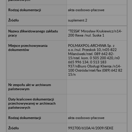
akta osobowo-płacowe
suplement 2
"TESSA" Mirosław Krukiewicz/n14-
200 Iława /nul. Suska 1
POLMAXPOL-ARCHIWA Sp. z
o.o./nul. Przeskok 10,/n05-822
Milanówek/ntel. 089 642-82-
15/ntel. kom. 0 505 200 420,/n0
665 996 134; 0 513 183
937/nBiuro Obsługi Klienta:/n14-
100 Ostróda/ntel/fax (089) 642 82
15/n
akta osobowo-płacowe
992700/610A/4/2009/SEKE