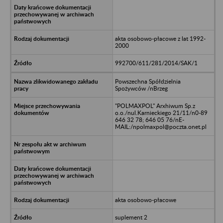
akta osobowo-płacowe z lat 1992-
2000
992700/611/281/2014/SAK/1
Powszechna Spółdzielnia
Spożywców /nBrzeg
"POLMAXPOL" Arxhiwum Sp.z
o.o./nul.Karnieckiego 21/11/n0-89
646 32 78; 646 05 76/nE-
MAIL:/npolmaxpol@poczta.onet.pl
akta osobowo-płacowe
suplement 2