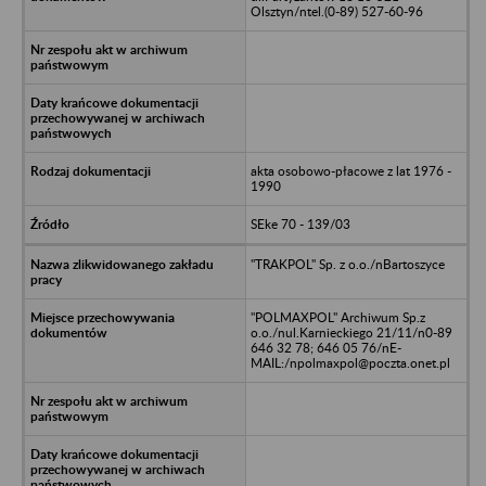
Olsztyn/ntel.(0-89) 527-60-96
akta osobowo-płacowe z lat 1976 -
1990
SEke 70 - 139/03
"TRAKPOL" Sp. z o.o./nBartoszyce
"POLMAXPOL" Archiwum Sp.z
o.o./nul.Karnieckiego 21/11/n0-89
646 32 78; 646 05 76/nE-
MAIL:/npolmaxpol@poczta.onet.pl