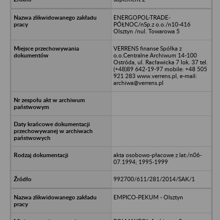
ENERGOPOL-TRADE-
PÓŁNOC/nSp.z o.o./n10-416
Olsztyn /nul. Towarowa 5
VERRENS finanse Spółka z
o.o.Centralne Archiwum 14-100
Ostróda, ul. Racławicka 7 lok. 37 tel.
(+48)89 642-19-97 mobile: +48 505
921 283 www.verrens.pl, e-mail:
archiwa@verrens.pl
akta osobowo-płacowe z lat:/n06-
07.1994; 1995-1999
992700/611/281/2014/SAK/1
EMPICO-PEKUM - Olsztyn