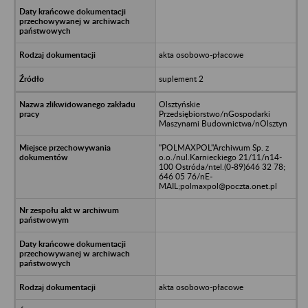
akta osobowo-płacowe
suplement 2
Olsztyńskie
Przedsiębiorstwo/nGospodarki
Maszynami Budownictwa/nOlsztyn
"POLMAXPOL"Archiwum Sp. z
o.o./nul.Karnieckiego 21/11/n14-
100 Ostróda/ntel.(0-89)646 32 78;
646 05 76/nE-
MAIL;polmaxpol@poczta.onet.pl
akta osobowo-płacowe