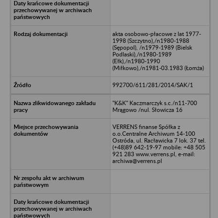
akta osobowo-płacowe z lat 1977-
1998 (Szczytno),/n1980-1988
(Sępopol), /n1979-1989 (Bielsk
Podlaski),/n1980-1989
(Ełk),/n1980-1990
(Miłkowo),/n1981-03.1983 (Łomża)
992700/611/281/2014/SAK/1
"K&K" Kaczmarczyk s.c./n11-700
Mrągowo /nul. Słowicza 16
VERRENS finanse Spółka z
o.o.Centralne Archiwum 14-100
Ostróda, ul. Racławicka 7 lok. 37 tel.
(+48)89 642-19-97 mobile: +48 505
921 283 www.verrens.pl, e-mail:
archiwa@verrens.pl