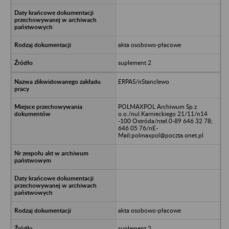
akta osobowo-płacowe
suplement 2
ERPAS/nStanclewo
POLMAXPOL Archiwum Sp.z
o.o./nul.Karnieckiego 21/11/n14
-100 Ostróda/ntel.0-89 646 32 78;
646 05 76/nE-
Mail:polmaxpol@poczta.onet.pl
akta osobowo-płacowe
suplement 2