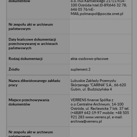
o.o./nul.Karnieckiego 21/11/n14-
100 Ostróda/ntel.(0-89)646 32 78;
646 05 76/nE-
MAIL;polmaxpol@poczta.onet.pl
akta osobowo-płacowe
suplement 2
Lubuskie Zakłady Przemysłu
Skórzanego "CARINA" S.A., 66-620
Gubin, ul. Budziszyńska 4
VERRENS finanse Spółka z
o.o.Centralne Archiwum, 14-100
Ostróda, ul. Racławicka 7 lok. 37 tel.
(+48)89 642-19-97 mobile: +48 505
921 283 www.verrens.pl, e-mail:
archiwa@verrens.pl