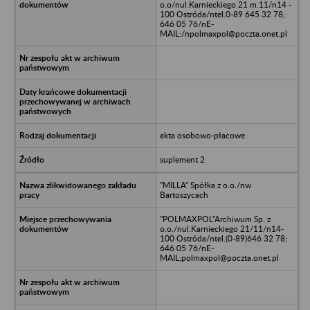
o.o/nul.Karnieckiego 21 m.11/n14 -
100 Ostróda/ntel.0-89 645 32 78;
646 05 76/nE-
MAIL:/npolmaxpol@poczta.onet.pl
akta osobowo-płacowe
suplement 2
"MILLA" Spółka z o.o./nw
Bartoszycach
"POLMAXPOL"Archiwum Sp. z
o.o./nul.Karnieckiego 21/11/n14-
100 Ostróda/ntel.(0-89)646 32 78;
646 05 76/nE-
MAIL;polmaxpol@poczta.onet.pl