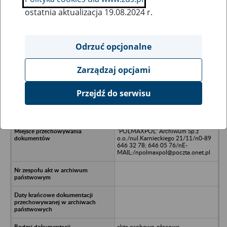
ostatnia aktualizacja 19.08.2024 r.
Wszystkie uwagi można przesyłać poprzez
formularz
Odrzuć opcjonalne
Zarządzaj opcjami
Ukryj wszystkie pozycje bazy
Przejdź do serwisu
"UNIROL" Sp. z o.o./nw Unieszewie
"POLMAXPOL" Archiwum Sp.z
o.o./nul.Karnieckiego 21/11/n0-89
646 32 78; 646 05 76/nE-
MAIL:/npolmaxpol@poczta.onet.pl
akta osobowo-płacowe