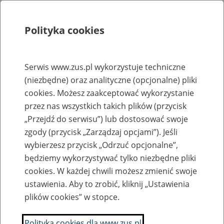
Polityka cookies
Szukaj
Menu
Serwis www.zus.pl wykorzystuje techniczne
(niezbędne) oraz analityczne (opcjonalne) pliki
Rejestry, ewidencje i archiwa
cookies. Możesz zaakceptować wykorzystanie
Baza zlikwidowanych lub
przez nas wszystkich takich plików (przycisk
„Przejdź do serwisu”) lub dostosować swoje
przekształconych zakładów pracy
zgody (przycisk „Zarządzaj opcjami”). Jeśli
wybierzesz przycisk „Odrzuć opcjonalne”,
Nazwa zakładu pracy:
będziemy wykorzystywać tylko niezbędne pliki
cookies. W każdej chwili możesz zmienić swoje
ustawienia. Aby to zrobić, kliknij „Ustawienia
plików cookies” w stopce.
SZUKAJ
Polityka cookies dla www.zus.pl