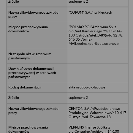
suplement 2
"CORUM" S.A./nw Pieckach
"POLMAXPOL"Archiwum Sp. z
o.o./nul.Karnieckiego 21/11/n14-
100 Ostróda/ntel.(0-89)646 32 78;
646 05 76/nE-
MAIL;polmaxpol@poczta.onet.pl
akta osobowo-płacowe
suplement 2
CENTON S.A./nPrzedsiębiorstwo
Produkcyjno-Wdrożeniowe/n10-417
Olsztyn /nul. Towarowa 18
VERRENS finanse Spółka z
o.o.Centralne Archiwum 14-100