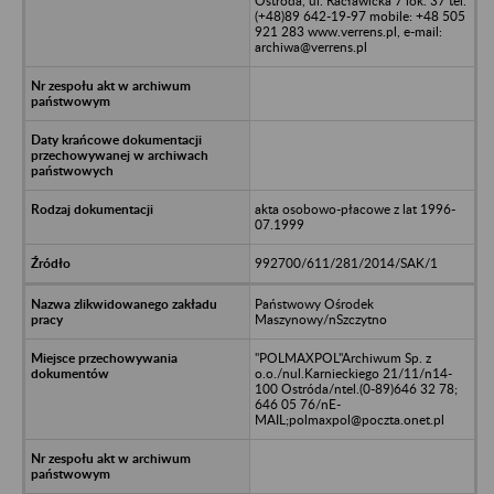
Ostróda, ul. Racławicka 7 lok. 37 tel.
(+48)89 642-19-97 mobile: +48 505
921 283 www.verrens.pl, e-mail:
archiwa@verrens.pl
akta osobowo-płacowe z lat 1996-
07.1999
992700/611/281/2014/SAK/1
Państwowy Ośrodek
Maszynowy/nSzczytno
"POLMAXPOL"Archiwum Sp. z
o.o./nul.Karnieckiego 21/11/n14-
100 Ostróda/ntel.(0-89)646 32 78;
646 05 76/nE-
MAIL;polmaxpol@poczta.onet.pl