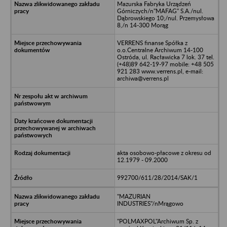
Mazurska Fabryka Urządzeń
Górniczych/n"MAFAG" S.A./nul.
Dąbrowskiego 10;/nul. Przemysłowa
8,/n 14-300 Morąg
VERRENS finanse Spółka z
o.o.Centralne Archiwum 14-100
Ostróda, ul. Racławicka 7 lok. 37 tel.
(+48)89 642-19-97 mobile: +48 505
921 283 www.verrens.pl, e-mail:
archiwa@verrens.pl
akta osobowo-płacowe z okresu od
12.1979 - 09.2000
992700/611/28/2014/SAK/1
"MAZURIAN
INDUSTRIES"/nMrągowo
"POLMAXPOL"Archiwum Sp. z