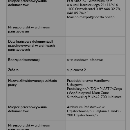
POLMAXPOL Archiwum Sp.z
o.o./nul.Karnieckiego 21/11/n14
-100 Ostróda/ntel.0-89 646 32 78;
646 05 76/nE-
Mail:polmaxpol@poczta.onet.pl
akta osobowo-płacowe
suplement 2
Przedsiębiorstwo Handlowo-
Usługowo
Produkcyjne/n"DOMPLAST"/nCzaja
i Wspólnicy/nul.Marii Curie-
Skłodowskiej 91/n42-700 Lubliniec
Archiwum Państwowe w
Częstochowie/nul.Rejtana 13/n42 -
200 Częstochowa/n