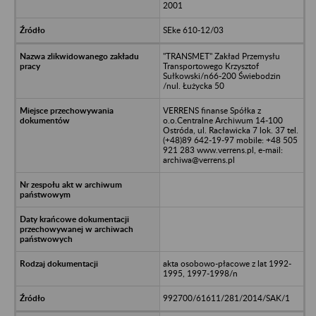
2001
SEke 610-12/03
"TRANSMET" Zakład Przemysłu
Transportowego Krzysztof
Sułkowski/n66-200 Świebodzin
/nul. Łużycka 50
VERRENS finanse Spółka z
o.o.Centralne Archiwum 14-100
Ostróda, ul. Racławicka 7 lok. 37 tel.
(+48)89 642-19-97 mobile: +48 505
921 283 www.verrens.pl, e-mail:
archiwa@verrens.pl
akta osobowo-płacowe z lat 1992-
1995, 1997-1998/n
992700/61611/281/2014/SAK/1