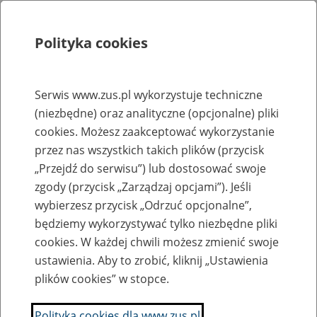
Polityka cookies
Szukaj
Menu
Serwis www.zus.pl wykorzystuje techniczne
(niezbędne) oraz analityczne (opcjonalne) pliki
Rejestry, ewidencje i archiwa
cookies. Możesz zaakceptować wykorzystanie
Baza zlikwidowanych lub
przez nas wszystkich takich plików (przycisk
„Przejdź do serwisu”) lub dostosować swoje
przekształconych zakładów pracy
zgody (przycisk „Zarządzaj opcjami”). Jeśli
wybierzesz przycisk „Odrzuć opcjonalne”,
Nazwa zakładu pracy:
będziemy wykorzystywać tylko niezbędne pliki
cookies. W każdej chwili możesz zmienić swoje
ustawienia. Aby to zrobić, kliknij „Ustawienia
plików cookies” w stopce.
SZUKAJ
Polityka cookies dla www.zus.pl