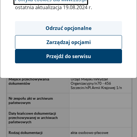
ostatnia aktualizacja 19.08.2024 r.
Wszystkie uwagi można przesyłać poprzez
formularz
Odrzuć opcjonalne
Zarządzaj opcjami
Ukryj wszystkie pozycje bazy
Przejdź do serwisu
Dom Pracownika
Kultury/nul.Arkońska/nSzczecin
Urząd Miejski/nWydzał
Organizacyjny/n70 - 456
Szczecin/nPl.Armii Krajowej 1/n
akta osobowo-płacowe