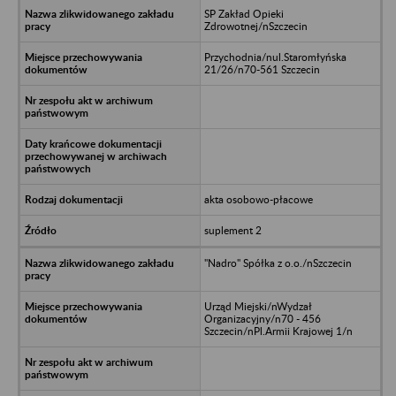
SP Zakład Opieki
Zdrowotnej/nSzczecin
Przychodnia/nul.Staromłyńska
21/26/n70-561 Szczecin
akta osobowo-płacowe
suplement 2
"Nadro" Spółka z o.o./nSzczecin
Urząd Miejski/nWydzał
Organizacyjny/n70 - 456
Szczecin/nPl.Armii Krajowej 1/n