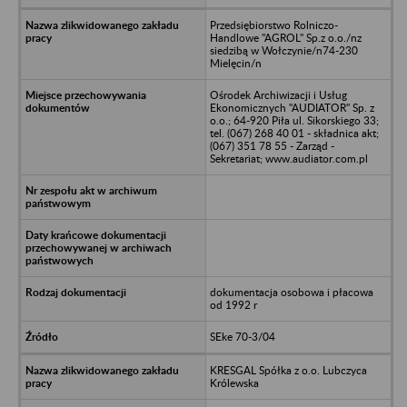
Przedsiębiorstwo Rolniczo-
Handlowe "AGROL" Sp.z o.o./nz
siedzibą w Wołczynie/n74-230
Mielęcin/n
Ośrodek Archiwizacji i Usług
Ekonomicznych "AUDIATOR" Sp. z
o.o.; 64-920 Piła ul. Sikorskiego 33;
tel. (067) 268 40 01 - składnica akt;
(067) 351 78 55 - Zarząd -
Sekretariat; www.audiator.com.pl
dokumentacja osobowa i płacowa
od 1992 r
SEke 70-3/04
KRESGAL Spółka z o.o. Lubczyca
Królewska