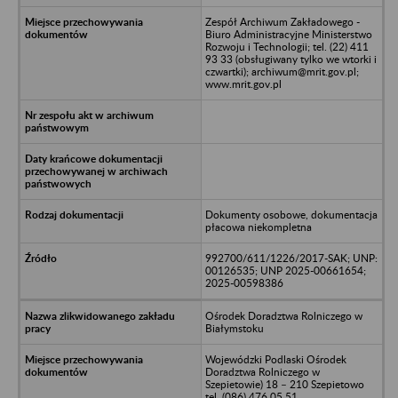
Zespół Archiwum Zakładowego -
Biuro Administracyjne Ministerstwo
Rozwoju i Technologii; tel. (22) 411
93 33 (obsługiwany tylko we wtorki i
czwartki); archiwum@mrit.gov.pl;
www.mrit.gov.pl
Dokumenty osobowe, dokumentacja
płacowa niekompletna
992700/611/1226/2017-SAK; UNP:
00126535; UNP 2025-00661654;
2025-00598386
Ośrodek Doradztwa Rolniczego w
Białymstoku
Wojewódzki Podlaski Ośrodek
Doradztwa Rolniczego w
Szepietowie) 18 – 210 Szepietowo
tel. (086) 476 05 51