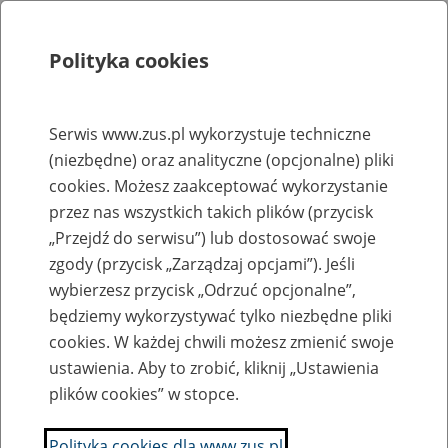
Polityka cookies
Szukaj
Menu
Serwis www.zus.pl wykorzystuje techniczne
(niezbędne) oraz analityczne (opcjonalne) pliki
Rejestry, ewidencje i archiwa
cookies. Możesz zaakceptować wykorzystanie
Baza zlikwidowanych lub
przez nas wszystkich takich plików (przycisk
„Przejdź do serwisu”) lub dostosować swoje
przekształconych zakładów pracy
zgody (przycisk „Zarządzaj opcjami”). Jeśli
wybierzesz przycisk „Odrzuć opcjonalne”,
Nazwa zakładu pracy:
będziemy wykorzystywać tylko niezbędne pliki
cookies. W każdej chwili możesz zmienić swoje
ustawienia. Aby to zrobić, kliknij „Ustawienia
plików cookies” w stopce.
SZUKAJ
Polityka cookies dla www.zus.pl