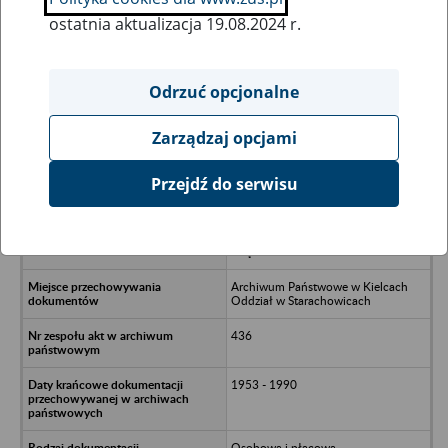
ostatnia aktualizacja 19.08.2024 r.
Wszystkie uwagi można przesyłać poprzez
formularz
Odrzuć opcjonalne
Zarządzaj opcjami
Ukryj wszystkie pozycje bazy
Przejdź do serwisu
Ośrodek Szkolenia Zawodowego
Ministerstwa Gospodarki
Przestrzennej i Budownictwa w
Chęcinach
Archiwum Państwowe w Kielcach
Oddział w Starachowicach
436
1953 - 1990
Osobowa i płacowa