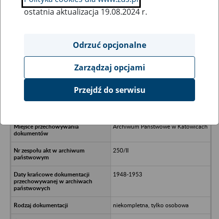
ostatnia aktualizacja 19.08.2024 r.
Wszystkie uwagi można przesyłać poprzez
formularz
Odrzuć opcjonalne
Zarządzaj opcjami
Ukryj wszystkie pozycje bazy
Przejdź do serwisu
Społeczny Komitet Radiofonizacji
Kraju Zarząd Okręgu w Katowicach
Archiwum Państwowe w Katowicach
250/II
1948-1953
niekompletna, tylko osobowa