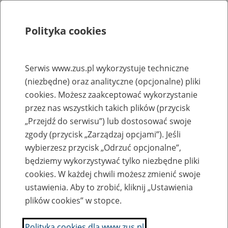
Polityka cookies
Szukaj
Menu
Serwis www.zus.pl wykorzystuje techniczne
(niezbędne) oraz analityczne (opcjonalne) pliki
Rejestry, ewidencje i archiwa
cookies. Możesz zaakceptować wykorzystanie
Baza zlikwidowanych lub
przez nas wszystkich takich plików (przycisk
„Przejdź do serwisu”) lub dostosować swoje
przekształconych zakładów pracy
zgody (przycisk „Zarządzaj opcjami”). Jeśli
wybierzesz przycisk „Odrzuć opcjonalne”,
Nazwa zakładu pracy:
będziemy wykorzystywać tylko niezbędne pliki
cookies. W każdej chwili możesz zmienić swoje
ustawienia. Aby to zrobić, kliknij „Ustawienia
plików cookies” w stopce.
SZUKAJ
Polityka cookies dla www.zus.pl