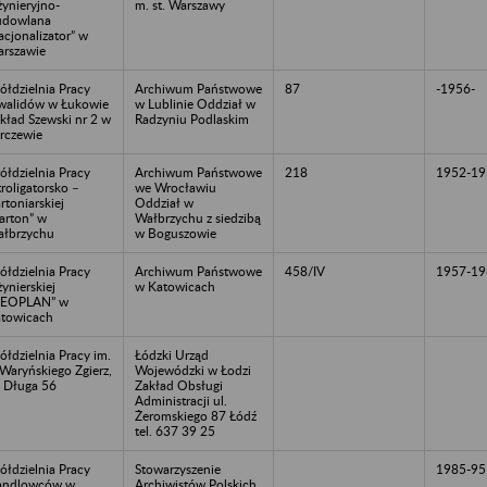
żynieryjno-
m. st. Warszawy
udowlana
acjonalizator” w
rszawie
ółdzielnia Pracy
Archiwum Państwowe
87
-1956-
walidów w Łukowie
w Lublinie Oddział w
kład Szewski nr 2 w
Radzyniu Podlaskim
rczewie
ółdzielnia Pracy
Archiwum Państwowe
218
1952-19
troligatorsko –
we Wrocławiu
rtoniarskiej
Oddział w
arton” w
Wałbrzychu z siedzibą
łbrzychu
w Boguszowie
ółdzielnia Pracy
Archiwum Państwowe
458/IV
1957-19
żynierskiej
w Katowicach
GEOPLAN” w
towicach
ółdzielnia Pracy im.
Łódzki Urząd
 Waryńskiego Zgierz,
Wojewódzki w Łodzi
. Długa 56
Zakład Obsługi
Administracji ul.
Żeromskiego 87 Łódź
tel. 637 39 25
ółdzielnia Pracy
Stowarzyszenie
1985-95
andlowców w
Archiwistów Polskich