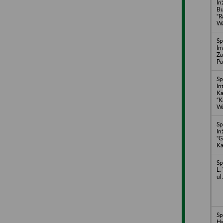
In
B
“R
Wa
Sp
In
Za
Pa
Sp
In
Ka
“K
Wa
Sp
In
“
Ka
Sp
L.
ul
Sp
H