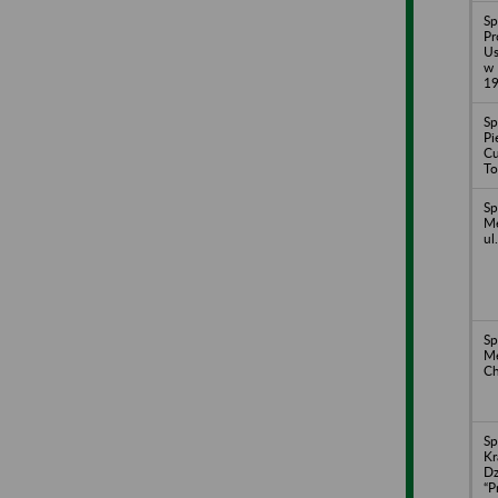
Sp
Pr
Us
w 
1
Sp
Pi
Cu
To
Sp
Me
ul
Sp
M
Ch
Sp
Kr
Dz
“P