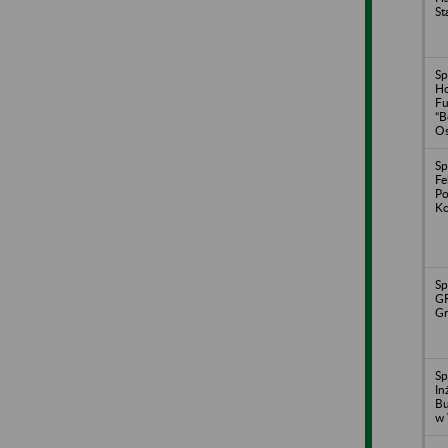
St
Sp
Ho
Fu
“B
Os
Sp
Fe
Po
Ko
Sp
G
Gr
Sp
In
Bu
w 