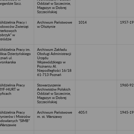
argardzie Szcz.
Oddział w Szczecinie,
Magazyn w Dobrej
Szczecińskiej
ółdzielnia Pracy i
Archiwum Państwowe
1014
1957-19
dowców Zwierząt
w Olsztynie
terkowych
obrzyk” w
tródzie
ółdzielnia Pracy im.
Archiwum Zakładu
liksa Dzierżyńskiego
Obsługi Administracji
znań ul.
Urzędu
ronkarska
Wojewódzkiego w
Poznaniu Al.
Niepodległości 16/18
61-713 Poznań
ółdzielnia Pracy
Stowarzyszenie
1960-92
RYF-HURT w
Archiwistów Polskich
yficach
Oddział w Szczecinie,
Magazyn w Dobrej
Szczecińskiej
ółdzielnia Pracy
Archiwum Państwowe
405/I
1945-19
żynierów i Mistrzów
m. st. Warszawy
dowlanych “SIMB”
Warszawie