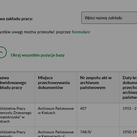
wa zakładu pracy:
ystkie uwagi można przesyłać poprzez
formularz
Ukryj wszystkie pozycje bazy
azwa
Miejsce
Nr zespołu akt w
Daty k
likwidowanego
przechowywania
archiwum
dokume
akładu pracy
dokumentów
państwowym
przech
archiw
państw
ółdzielnia Pracy
Archiwum Państwowe
407
1955 - 
zemysłu Drzewnego
w Kielcach
więtokrzyska” w
elcach
ółdzielnia Pracy
Archiwum Państwowe
748/IV
1950-19
zemysłu
w Katowicach ul.