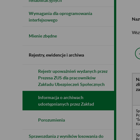
rehabilitacyjnych
Wymagania dla oprogramowania
Naz
interfejsowego
Wsz
Mienie zbędne
Rejestry, ewidencje i archiwa
Rejestr upoważnień wydanych przez
Prezesa ZUS dla pracowników
N
z
Zakładu Ubezpieczeń Społecznych
z
Informacja o archiwach
udostępnianych przez Zakład
Sp
Pr
“Ś
Porozumienia
Ki
Sp
Sprawozdania z wyników losowania do
Pr