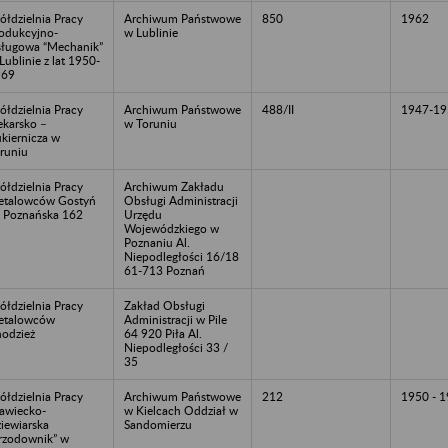
ółdzielnia Pracy
Archiwum Państwowe
850
1962
odukcyjno-
w Lublinie
ługowa “Mechanik”
Lublinie z lat 1950-
969
ółdzielnia Pracy
Archiwum Państwowe
488/II
1947-19
ekarsko –
w Toruniu
kiernicza w
runiu
ółdzielnia Pracy
Archiwum Zakładu
talowców Gostyń
Obsługi Administracji
. Poznańska 162
Urzędu
Wojewódzkiego w
Poznaniu Al.
Niepodległości 16/18
61-713 Poznań
ółdzielnia Pracy
Zakład Obsługi
etalowców
Administracji w Pile
odzież
64 920 Piła Al.
Niepodległości 33 /
35
ółdzielnia Pracy
Archiwum Państwowe
212
1950 - 
awiecko-
w Kielcach Oddział w
iewiarska
Sandomierzu
rzodownik” w