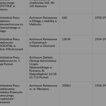
tystycznego
Józefowska 104, 40-
STETYKA” w
145 Katowice
tomiu
ółdzielnia Pracy
Archiwum Państwowe
660
1950-19
talowo-
w Elblągu z siedzibą w
ektrotechniczna im.
Malborku
Dzierżyńskiego w
blągu
ółdzielnia Pracy
Archiwum Państwowe
130/III
1954-19
etalowców
w Katowicach
OKSOSTAL w
Oddział w Gliwicach
brzu Mikulczycach
ółdzielnia Pracy
Archiwum Zakładu
talowców im. 1
Obsługi Administracji
ja Poznań
Urzędu
Wojewódzkiego w
Poznaniu Al.
Niepodległości 16/18
61-713 Poznań
ółdzielnia Pracy
Archiwum Państwowe
2008/I
1958-19
ojektowania
m. st. Warszawy
iektów Przemysłu
emicznego
rojektchem”
rszawie