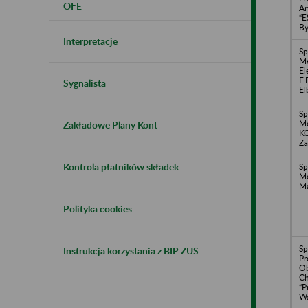
OFE
Ar
“E
By
Interpretacje
Sp
Me
El
F.
Sygnalista
El
Sp
M
Zakładowe Plany Kont
K
Za
Kontrola płatników składek
Sp
Me
Ma
Polityka cookies
Sp
Instrukcja korzystania z BIP ZUS
Pr
Ob
Ch
“P
Wa