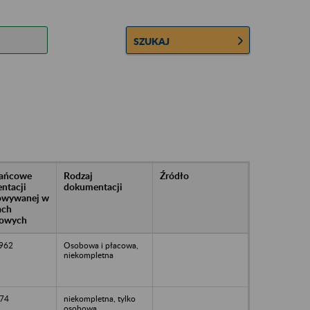
SZUKAJ
rańcowe
Rodzaj
Źródło
ntacji
dokumentacji
owywanej w
ach
owych
1962
Osobowa i płacowa,
niekompletna
74
niekompletna, tylko
osobowa