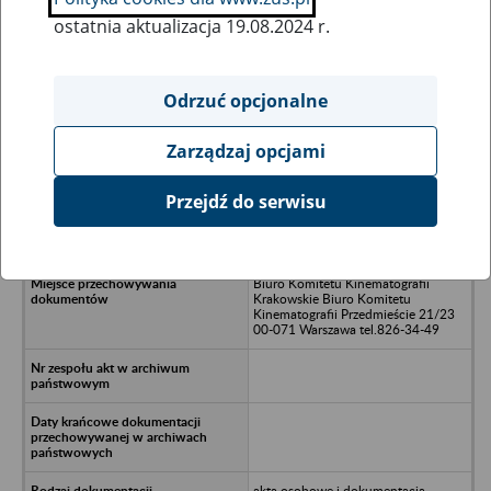
ostatnia aktualizacja 19.08.2024 r.
Wszystkie uwagi można przesyłać poprzez
formularz
Odrzuć opcjonalne
Zarządzaj opcjami
Ukryj wszystkie pozycje bazy
Przejdź do serwisu
Studio Opracowań Dialogowych
ul.Nabielaka 15 Warszawa
Biuro Komitetu Kinematografii
Krakowskie Biuro Komitetu
Kinematografii Przedmieście 21/23
00-071 Warszawa tel.826-34-49
akta osobowe i dokumentacja