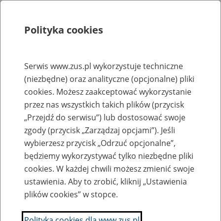
Polityka cookies
Szukaj
Menu
Serwis www.zus.pl wykorzystuje techniczne
(niezbędne) oraz analityczne (opcjonalne) pliki
Rejestry, ewidencje i archiwa
cookies. Możesz zaakceptować wykorzystanie
Baza zlikwidowanych lub
przez nas wszystkich takich plików (przycisk
„Przejdź do serwisu”) lub dostosować swoje
przekształconych zakładów pracy
zgody (przycisk „Zarządzaj opcjami”). Jeśli
wybierzesz przycisk „Odrzuć opcjonalne”,
Nazwa zakładu pracy:
będziemy wykorzystywać tylko niezbędne pliki
cookies. W każdej chwili możesz zmienić swoje
ustawienia. Aby to zrobić, kliknij „Ustawienia
plików cookies” w stopce.
SZUKAJ
Polityka cookies dla www.zus.pl