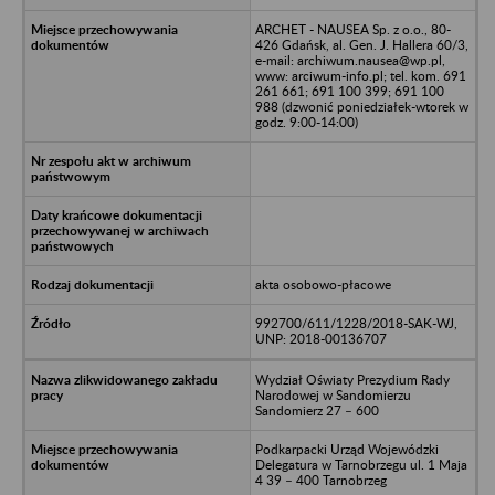
ARCHET - NAUSEA Sp. z o.o., 80-
426 Gdańsk, al. Gen. J. Hallera 60/3,
e-mail: archiwum.nausea@wp.pl,
www: arciwum-info.pl; tel. kom. 691
261 661; 691 100 399; 691 100
988 (dzwonić poniedziałek-wtorek w
godz. 9:00-14:00)
akta osobowo-płacowe
992700/611/1228/2018-SAK-WJ,
UNP: 2018-00136707
Wydział Oświaty Prezydium Rady
Narodowej w Sandomierzu
Sandomierz 27 – 600
Podkarpacki Urząd Wojewódzki
Delegatura w Tarnobrzegu ul. 1 Maja
4 39 – 400 Tarnobrzeg