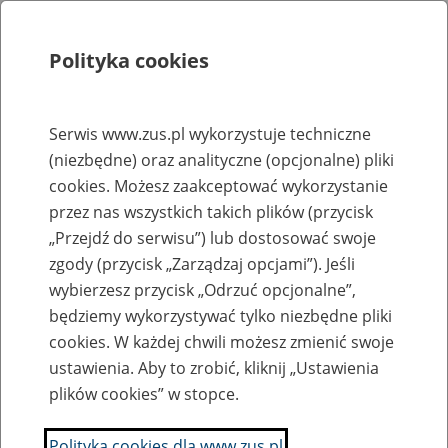
Polityka cookies
Szukaj
Menu
Serwis www.zus.pl wykorzystuje techniczne
(niezbędne) oraz analityczne (opcjonalne) pliki
Rejestry, ewidencje i archiwa
cookies. Możesz zaakceptować wykorzystanie
Baza zlikwidowanych lub
przez nas wszystkich takich plików (przycisk
„Przejdź do serwisu”) lub dostosować swoje
przekształconych zakładów pracy
zgody (przycisk „Zarządzaj opcjami”). Jeśli
wybierzesz przycisk „Odrzuć opcjonalne”,
Nazwa zakładu pracy:
będziemy wykorzystywać tylko niezbędne pliki
cookies. W każdej chwili możesz zmienić swoje
ustawienia. Aby to zrobić, kliknij „Ustawienia
plików cookies” w stopce.
SZUKAJ
Polityka cookies dla www.zus.pl