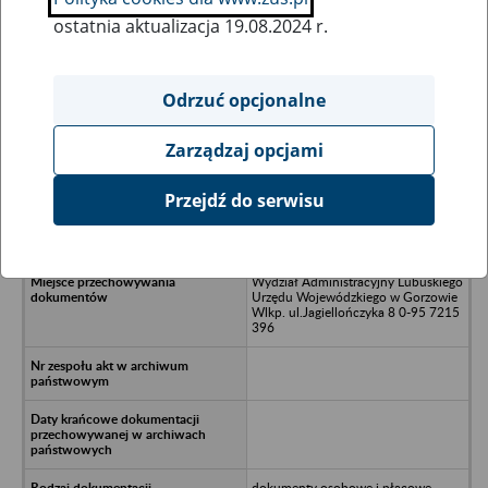
ostatnia aktualizacja 19.08.2024 r.
Wszystkie uwagi można przesyłać poprzez
formularz
Odrzuć opcjonalne
Zarządzaj opcjami
Ukryj wszystkie pozycje bazy
Przejdź do serwisu
Wytwórnia Urządzeń Komunalnych
PRESKO ul.Mickiewicza 13 Dębno
Wydział Administracyjny Lubuskiego
Urzędu Wojewódzkiego w Gorzowie
Wlkp. ul.Jagiellończyka 8 0-95 7215
396
dokumenty osobowe i płacowe