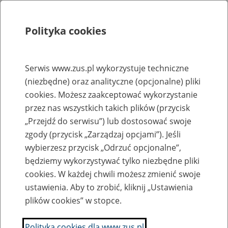
Polityka cookies
Szukaj
Menu
Serwis www.zus.pl wykorzystuje techniczne
(niezbędne) oraz analityczne (opcjonalne) pliki
Rejestry, ewidencje i archiwa
cookies. Możesz zaakceptować wykorzystanie
Baza zlikwidowanych lub
przez nas wszystkich takich plików (przycisk
„Przejdź do serwisu”) lub dostosować swoje
przekształconych zakładów pracy
zgody (przycisk „Zarządzaj opcjami”). Jeśli
wybierzesz przycisk „Odrzuć opcjonalne”,
Nazwa zakładu pracy:
będziemy wykorzystywać tylko niezbędne pliki
cookies. W każdej chwili możesz zmienić swoje
ustawienia. Aby to zrobić, kliknij „Ustawienia
plików cookies” w stopce.
SZUKAJ
Polityka cookies dla www.zus.pl