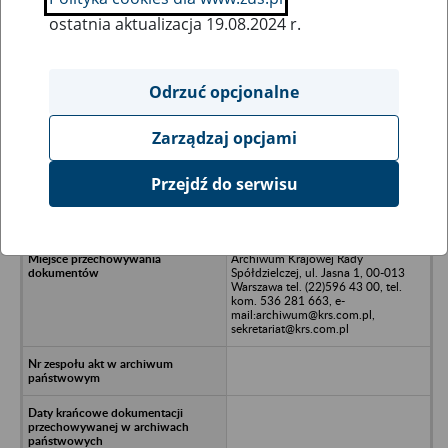
ostatnia aktualizacja 19.08.2024 r.
Wszystkie uwagi można przesyłać poprzez
formularz
Odrzuć opcjonalne
Zarządzaj opcjami
Ukryj wszystkie pozycje bazy
Przejdź do serwisu
Remontowo-Budowlana
Spółdzielnia Pracy w Rybniku
Archiwum Krajowej Rady
Spółdzielczej, ul. Jasna 1, 00-013
Warszawa tel. (22)596 43 00, tel.
kom. 536 281 663, e-
mail:archiwum@krs.com.pl,
sekretariat@krs.com.pl