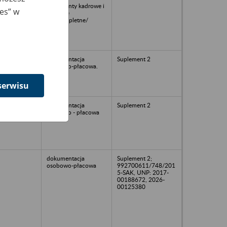
dokumenty kadrowe i
ies” w
płacowe
/niekompletne/
dokumentacja
Suplement 2
osobowo-płacowa.
serwisu
dokumentacja
Suplement 2
osobowo - płacowa
dokumentacja
Suplement 2;
osobowo-płacowa
992700611/748/201
5-SAK, UNP: 2017-
00188672, 2026-
00125380