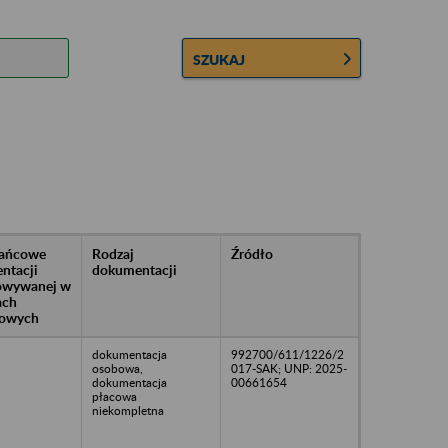
SZUKAJ
rańcowe
Rodzaj
Źródło
ntacji
dokumentacji
owywanej w
ach
owych
dokumentacja
992700/611/1226/2
osobowa,
017-SAK; UNP: 2025-
dokumentacja
00661654
płacowa
niekompletna