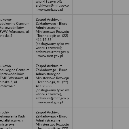
wtorki i czwartki);
archiwum@mrit.gov.p
l; www.mrit.gov.pl
aukowo-
Zespół Archiwum
odukcyjne Centrum
Zakładowego - Biuro
łprzewodników
Administracyjne
EWA", Warszawa, ul.
Ministerstwo Rozwoju
łoska 5
i Technologii; tel. (22)
411 93 33
(obsługiwany tylko we
wtorki i czwartki);
archiwum@mrit.gov.p
l; www.mrit.gov.pl
aukowo-
Zespół Archiwum
odukcyjne Centrum
Zakładowego - Biuro
łprzewodników
Administracyjne
EMI", Warszawa, ul.
Ministerstwo Rozwoju
łoska 5, ul.
i Technologii; tel. (22)
omarowa 5
411 93 33
(obsługiwany tylko we
wtorki i czwartki);
archiwum@mrit.gov.p
l; www.mrit.gov.pl
rodek
Zespół Archiwum
skonalenia Kadr
Zakładowego - Biuro
ecjalistycznych
Administracyjne
nisterswa
Ministerstwo Rozwoju
zemysłu i
i Technologii; tel. (22)