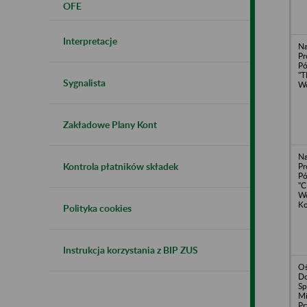
OFE
Interpretacje
N
Pr
Pó
"T
Sygnalista
Wo
Zakładowe Plany Kont
N
Kontrola płatników składek
Pr
Pó
"C
Wo
K
Polityka cookies
Instrukcja korzystania z BIP ZUS
Oś
Do
Sp
Mi
Pr