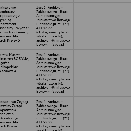
nisterstwo
Zespół Archiwum
półpracy
Zakładowego - Biuro
spodarczej z
Administracyjne
granicą -
Ministerstwo Rozwoju
partament
i Technologii; tel. (22)
rsonalny - Wydział
411 93 33
acówek Za Granicą,
(obsługiwany tylko we
rszawa, Plac
wtorki i czwartki);
zech Krzyży 5
archiwum@mrit.gov.p
l; www.mrit.gov.pl
bryka Maszyn
Zespół Archiwum
lniczych ROFAMA,
Zakładowego - Biuro
ogoźno
Administracyjne
elkopolskie, ul.
Ministerstwo Rozwoju
jazdowa 4
i Technologii; tel. (22)
411 93 33
(obsługiwany tylko we
wtorki i czwartki);
archiwum@mrit.gov.p
l; www.mrit.gov.pl
nisterstwo Żeglugi -
Zespół Archiwum
ntralny Zarząd
Zakładowego - Biuro
opatrzenia
Administracyjne
chniczno-
Ministerstwo Rozwoju
teriałowego,
i Technologii; tel. (22)
rszawa, Plac
411 93 33
zech Krzyży
(obsługiwany tylko we
wtorki i czwartki);