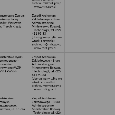
archiwum@mrit.gov.p
l; www.mrit.gov.pl
nisterstwo Żeglugi -
Zespół Archiwum
ntralny Zarząd
Zakładowego - Biuro
rtów, Warszawa,
Administracyjne
ac Trzech Krzyży
Ministerstwo Rozwoju
i Technologii; tel. (22)
411 93 33
(obsługiwany tylko we
wtorki i czwartki);
archiwum@mrit.gov.p
l; www.mrit.gov.pl
nisterstwo Rynku
Zespół Archiwum
wnętrznego -
Zakładowego - Biuro
anowiska
Administracyjne
erownicze (WZP,
Ministerstwo Rozwoju
WM i PWRN)
i Technologii; tel. (22)
411 93 33
(obsługiwany tylko we
wtorki i czwartki);
archiwum@mrit.gov.p
l; www.mrit.gov.pl
nisterstwo
Zespół Archiwum
zemysłu
Zakładowego - Biuro
szynowego,
Administracyjne
rszawa, ul. Krucza
Ministerstwo Rozwoju
6
i Technologii; tel. (22)