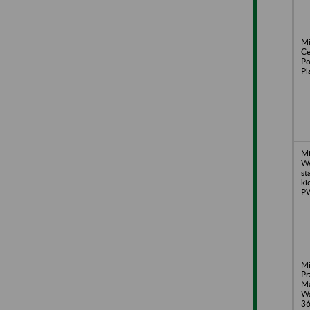
Mi
Ce
Po
Pl
Mi
We
st
ki
P
Mi
Pr
Ma
Wa
3