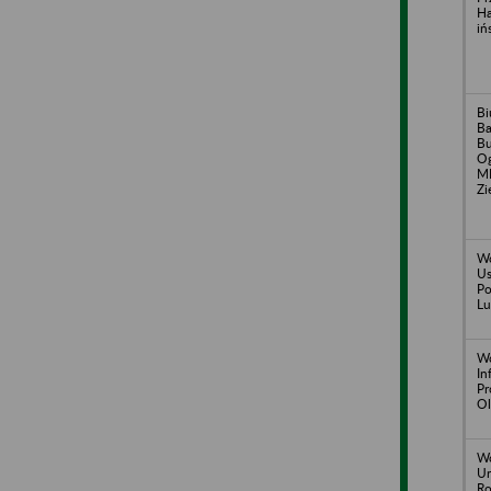
Ha
iń
Bi
B
B
Og
M
Zi
Wo
Us
Po
Lu
Wo
In
Pr
Ol
Wo
Un
Ro