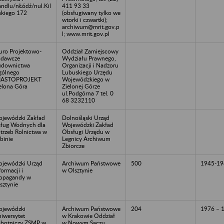
ndlu/nŁódź/nul.Kil
411 93 33
skiego 172
(obsługiwany tylko we
wtorki i czwartki);
archiwum@mrit.gov.p
l; www.mrit.gov.pl
uro Projektowo-
Oddział Zamiejscowy
adawcze
Wydziału Prawnego,
udownictwa
Organizacji i Nadzoru
ólnego
Lubuskiego Urzędu
IASTOPROJEKT
Wojewódzkiego w
elona Góra
Zielonej Górze
ul.Podgórna 7 tel. 0
68 3232110
jewódzki Zakład
Dolnośląski Urząd
ług Wodnych dla
Wojewódzki Zakład
trzeb Rolnictwa w
Obsługi Urzędu w
binie
Legnicy Archiwum
Zbiorcze
jewódzki Urząd
Archiwum Państwowe
500
1945-19
formacji i
w Olsztynie
opagandy w
sztynie
jewódzki
Archiwum Państwowe
204
1976 – 
iwersytet
w Krakowie Oddział
botniczy ZSMP w
w Nowym Sączu