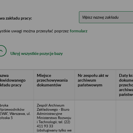
wa zakładu pracy:
ystkie uwagi można przesyłać poprzez
formularz
Ukryj wszystkie pozycje bazy
azwa
Miejsce
Nr zespołu akt w
Daty k
likwidowanego
przechowywania
archiwum
dokume
akładu pracy
dokumentów
państwowym
przech
archiw
państw
bryka
Zespół Archiwum
łprzewodników
Zakładowego - Biuro
EWA", Warszawa, ul.
Administracyjne
łoska 5
Ministerstwo Rozwoju
i Technologii; tel. (22)
411 93 33
(obsługiwany tylko we