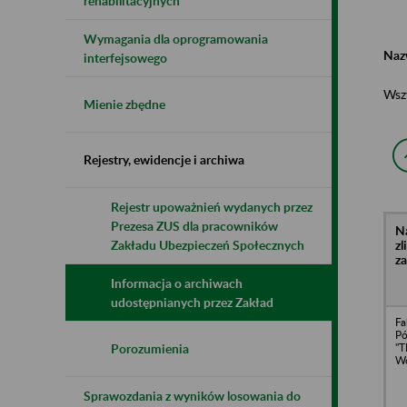
rehabilitacyjnych
Wymagania dla oprogramowania
Naz
interfejsowego
Wsz
Mienie zbędne
Rejestry, ewidencje i archiwa
Rejestr upoważnień wydanych przez
Prezesa ZUS dla pracowników
N
z
Zakładu Ubezpieczeń Społecznych
z
Informacja o archiwach
udostępnianych przez Zakład
Fa
Pó
"T
Porozumienia
Wo
Sprawozdania z wyników losowania do