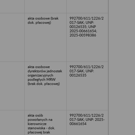
akta osobowe (brak
992700/611/1226/2
dok. płacowej)
017-SAK; UNP:
00126535; UNP
2025-00661654;
2025-00598386
akta osobowe
992700/611/1226/2
dyrektorów jednostek
017-SAK; UNP:
organizacyjnych
00126535
podległych MRW
(brak dok. płacowej)
akta osób
992700/611/1226/2
powołanych na
017-SAK; UNP: 2025-
kierownicze
00661654
stanowiska - dok.
płacowej brak