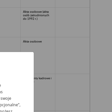
Akta osobowe (akta
osób zatrudnionych
do 1992 r.)
Akta osobowe
dokumenty kadrowe i
płacowe
e
as
 swoje
opcjonalne”,
 możesz