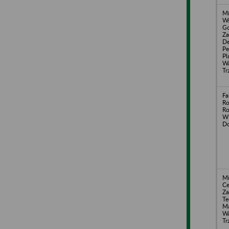
Mi
Ws
Go
Za
De
Pe
Pl
Wa
Tr
Fa
Ro
R
Wi
Do
Mi
Ce
Za
Te
Ma
Wa
Tr