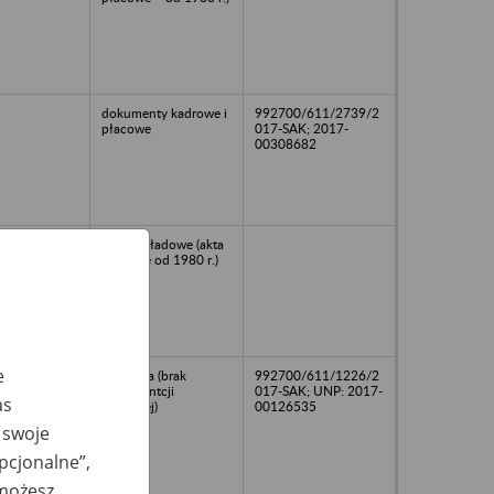
dokumenty kadrowe i
992700/611/2739/2
płacowe
017-SAK; 2017-
00308682
Akta zakładowe (akta
płacowe od 1980 r.)
e
osobowa (brak
992700/611/1226/2
dokumentcji
017-SAK; UNP: 2017-
as
płacowej)
00126535
 swoje
opcjonalne”,
 możesz