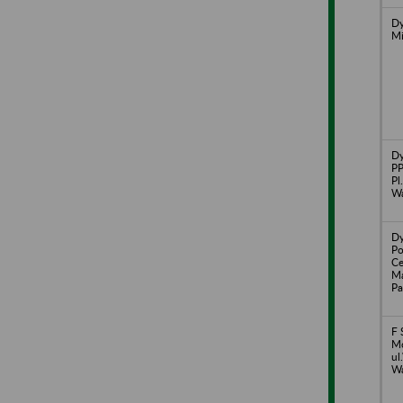
Dy
Mi
Dy
P
Pl
Wa
Dy
Po
Ce
Ma
Pa
F 
Mo
ul
Wa