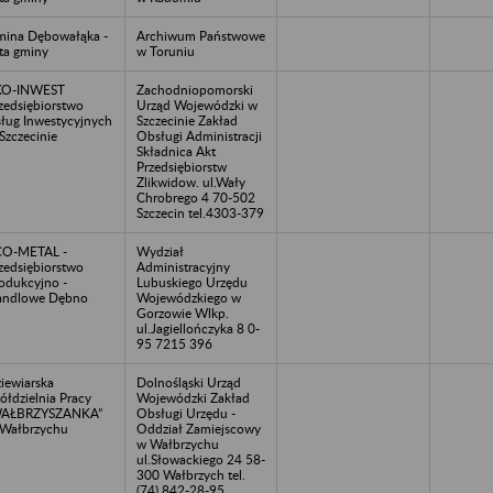
ina Dębowałąka -
Archiwum Państwowe
ta gminy
w Toruniu
KO-INWEST
Zachodniopomorski
zedsiębiorstwo
Urząd Wojewódzki w
ług Inwestycyjnych
Szczecinie Zakład
Szczecinie
Obsługi Administracji
Składnica Akt
Przedsiębiorstw
Zlikwidow. ul.Wały
Chrobrego 4 70-502
Szczecin tel.4303-379
CO-METAL -
Wydział
zedsiębiorstwo
Administracyjny
odukcyjno -
Lubuskiego Urzędu
andlowe Dębno
Wojewódzkiego w
Gorzowie Wlkp.
ul.Jagiellończyka 8 0-
95 7215 396
iewiarska
Dolnośląski Urząd
ółdzielnia Pracy
Wojewódzki Zakład
WAŁBRZYSZANKA”
Obsługi Urzędu -
Wałbrzychu
Oddział Zamiejscowy
w Wałbrzychu
ul.Słowackiego 24 58-
300 Wałbrzych tel.
(74) 842-28-95