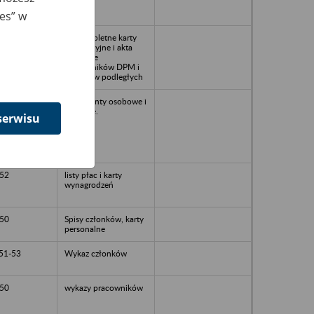
ies” w
1951
Niekompletne karty
ewidencyjne i akta
osobowe
pracowników DPM i
zakładów podległych
dokumenty osobowe i
płacowe.
serwisu
52
listy płac i karty
wynagrodzeń
50
Spisy członków, karty
personalne
51-53
Wykaz członków
50
wykazy pracowników