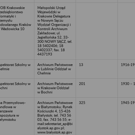
OB Krakowskie
Małopolski Urząd
zedsiębiorstwo
Wojewódzki w
formatyki i
Krakowie Delegatura
zemysłu
w Nowym Sączu
dowlanego Kraków
Wydział Organizacji i
. Wadowicka 10
Kontroli Archiwum
Zakładowe; ul.
Jagiellońska 52, 33-
300 NOWY SĄCZ, tel.
18 5402406; 18
5402337; fax. 18
4437193
spektorat Szkolny w
Archiwum Państwowe
13
1916-19
ełmie
w Lublinie Oddział w
Chełmie
spektorat Szkolny w
Archiwum Państwowe
201
1930 – 
chni
w Krakowie Oddział
w Bochni
ba Przemysłowo-
Archiwum Państwowe
325
1945-19
andlowa w
w Białymstoku; Rynek
rszawie
Kościuszki 4, 15-426
spozytura w
Białystok; tel. 743 56
ałymstoku
03, fax. 743 56 55; e-
mail:sekretariat_ap@bi
alystok.ap.gov.pl;
www.bialystok.ap.gov