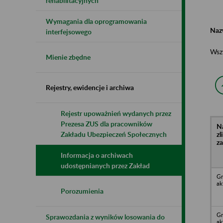
rehabilitacyjnych
Wymagania dla oprogramowania
Naz
interfejsowego
Wsz
Mienie zbędne
Rejestry, ewidencje i archiwa
Rejestr upoważnień wydanych przez
Prezesa ZUS dla pracowników
N
z
Zakładu Ubezpieczeń Społecznych
z
Informacja o archiwach
udostępnianych przez Zakład
Gm
ak
Porozumienia
Gm
Sprawozdania z wyników losowania do
ak