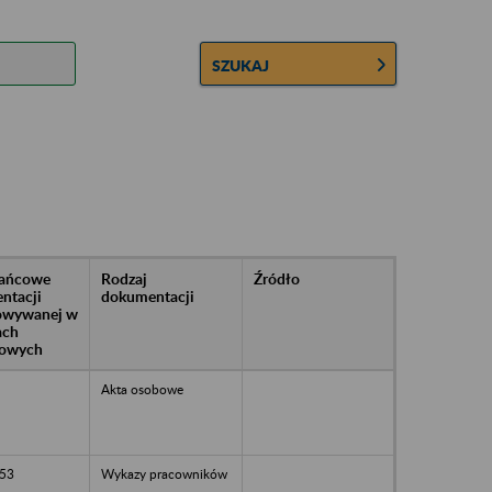
SZUKAJ
rańcowe
Rodzaj
Źródło
ntacji
dokumentacji
owywanej w
ach
owych
Akta osobowe
53
Wykazy pracowników