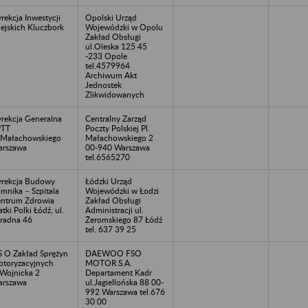
rekcja Inwestycji
Opolski Urząd
ejskich Kluczbork
Wojewódzki w Opolu
Zakład Obsługi
ul.Oleska 125 45
-233 Opole
tel.4579964
Archiwum Akt
Jednostek
Zlikwidowanych
rekcja Generalna
Centralny Zarząd
PTT
Poczty Polskiej Pl.
.Małachowskiego
Małachowskiego 2
rszawa
00-940 Warszawa
tel.6565270
rekcja Budowy
Łódzki Urząd
mnika – Szpitala
Wojewódzki w Łodzi
ntrum Zdrowia
Zakład Obsługi
tki Polki Łódź, ul.
Administracji ul.
radna 46
Żeromskiego 87 Łódź
tel. 637 39 25
S O Zakład Sprężyn
DAEWOO FSO
toryzacyjnych
MOTOR S.A.
.Wojnicka 2
Departament Kadr
rszawa
ul.Jagiellońska 88 00-
992 Warszawa tel.676
30 00