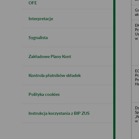
OFE
Gm
ak
Interpretacje
E
Pr
Us
Sygnalista
w 
Zakładowe Plany Kont
E
Kontrola płatników składek
Pr
Pr
H
Polityka cookies
Dz
Sp
Instrukcja korzystania z BIP ZUS
„
w 