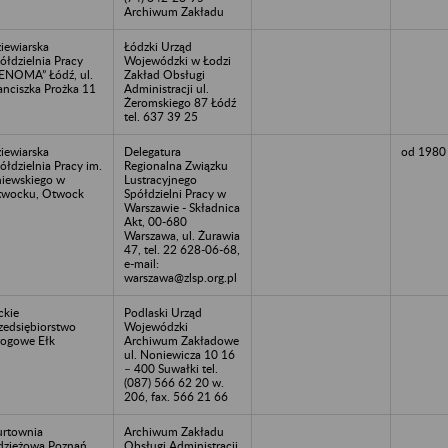
Archiwum Zakładu
iewiarska
Łódzki Urząd
ółdzielnia Pracy
Wojewódzki w Łodzi
ENOMA” Łódź, ul.
Zakład Obsługi
anciszka Prożka 11
Administracji ul.
Żeromskiego 87 Łódź
tel. 637 39 25
iewiarska
Delegatura
od 1980 
ółdzielnia Pracy im.
Regionalna Związku
iewskiego w
Lustracyjnego
wocku, Otwock
Spółdzielni Pracy w
Warszawie - Składnica
Akt, 00-680
Warszawa, ul. Żurawia
47, tel. 22 628-06-68,
e-mail:
warszawa@zlsp.org.pl
ckie
Podlaski Urząd
zedsiębiorstwo
Wojewódzki
ogowe Ełk
Archiwum Zakładowe
ul. Noniewicza 10 16
– 400 Suwałki tel.
(087) 566 62 20 w.
206, fax. 566 21 66
rtownia
Archiwum Zakładu
zieżowa Poznań
Obsługi Administracji