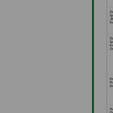
Dz
Sp
„R
Fr
Dz
Sp
Kn
Ot
Eł
Pr
Dr
Hu
Od