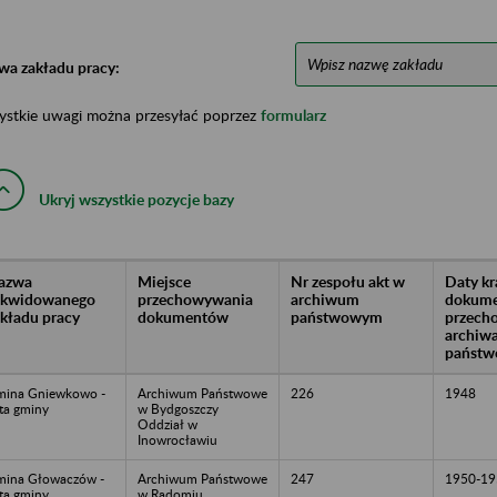
wa zakładu pracy:
ystkie uwagi można przesyłać poprzez
formularz
Ukryj wszystkie pozycje bazy
azwa
Miejsce
Nr zespołu akt w
Daty k
likwidowanego
przechowywania
archiwum
dokume
akładu pracy
dokumentów
państwowym
przech
archiw
państw
ina Gniewkowo -
Archiwum Państwowe
226
1948
ta gminy
w Bydgoszczy
Oddział w
Inowrocławiu
ina Głowaczów -
Archiwum Państwowe
247
1950-19
ta gminy
w Radomiu