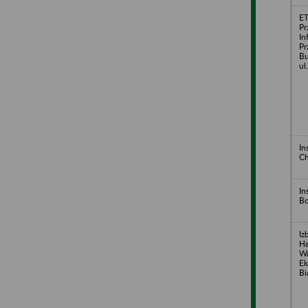
ET
Pr
In
Pr
Bu
ul
In
Ch
In
Bo
Iz
H
Wa
Ek
Bi