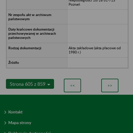
Niepodległości 16/18 61-713
Poznań
Akta zakładowe (akta płacowe od
1980 r.)
Strona 605 z 859
<<
>>
Kontakt
Mapa strony