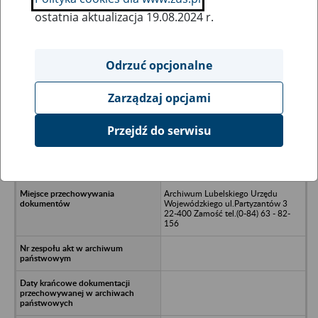
ostatnia aktualizacja 19.08.2024 r.
Wszystkie uwagi można przesyłać poprzez
formularz
Odrzuć opcjonalne
Zarządzaj opcjami
Ukryj wszystkie pozycje bazy
Przejdź do serwisu
Medyczne Studium Zawodowe
Wydział Pielęgniarstwa Hrubieszów
ul.1-Maja 11
Archiwum Lubelskiego Urzędu
Wojewódzkiego ul.Partyzantów 3
22-400 Zamość tel.(0-84) 63 - 82-
156