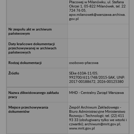
Płacowej w Milanówku, ul. Stefana
Okrzei 1, 05-822 Milanówek, tel. 22
724 76 05,
apw.milanowek@warszawa.archiwa.
gov.pl
osobowo-płacowa
SEke 610A-11/05;
992700/611/748/2015-SAK, UNP:
2017-00188672, 2026-00125380
MHD - Centralny Zarząd Warszawa
Zespół Archiwum Zakładowego -
Biuro Administracyjne Ministerstwo
Rozwoju i Technologii; tel. (22) 411
93 33 (obsługiwany tylko we wtorki i
czwartki); archiwum@mrit.gov.pl;
www.mrit.gov.pl