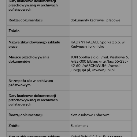
dokumenty kadrowe i płacowe
KADYNY PALACE Spółka z.o.o. w
Kadynach Tolkmicko
JUPI Spółka z o.o.; /nul. Piaskowa 6;
/n82-300 Elbląg; /ntel/fax: 55-235-
42-60; /nARCHIWUM; /nemail:
jupi@jupi.pl; /nwww.jupi.pl
akta osobowe i płacowe
Suplement
Kabel Polski” S.A. w Bydgoszczy