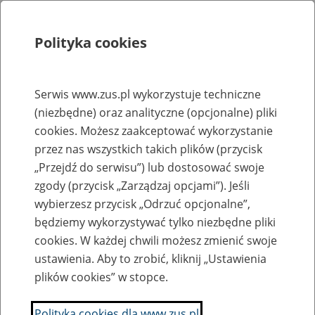
Polityka cookies
Szukaj
Menu
Serwis www.zus.pl wykorzystuje techniczne
(niezbędne) oraz analityczne (opcjonalne) pliki
Rejestry, ewidencje i archiwa
cookies. Możesz zaakceptować wykorzystanie
Baza zlikwidowanych lub
przez nas wszystkich takich plików (przycisk
„Przejdź do serwisu”) lub dostosować swoje
przekształconych zakładów pracy
zgody (przycisk „Zarządzaj opcjami”). Jeśli
wybierzesz przycisk „Odrzuć opcjonalne”,
Nazwa zakładu pracy:
będziemy wykorzystywać tylko niezbędne pliki
cookies. W każdej chwili możesz zmienić swoje
ustawienia. Aby to zrobić, kliknij „Ustawienia
plików cookies” w stopce.
SZUKAJ
Polityka cookies dla www.zus.pl