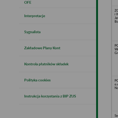
OFE
Z
i 
Interpretacje
Ja
Bo
Sygnalista
PC
Zakładowe Plany Kont
Wa
Gr
Kontrola płatników składek
Polityka cookies
PO
o.
No
Instrukcja korzystania z BIP ZUS
Sa