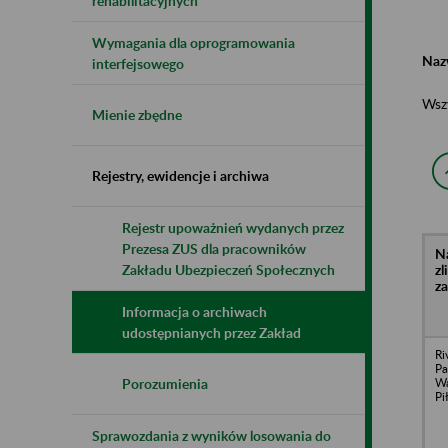
rehabilitacyjnych
Wymagania dla oprogramowania
Naz
interfejsowego
Wsz
Mienie zbędne
Rejestry, ewidencje i archiwa
Rejestr upoważnień wydanych przez
Prezesa ZUS dla pracowników
N
z
Zakładu Ubezpieczeń Społecznych
z
Informacja o archiwach
udostępnianych przez Zakład
Ri
Pa
Wa
Porozumienia
Pi
Sprawozdania z wyników losowania do