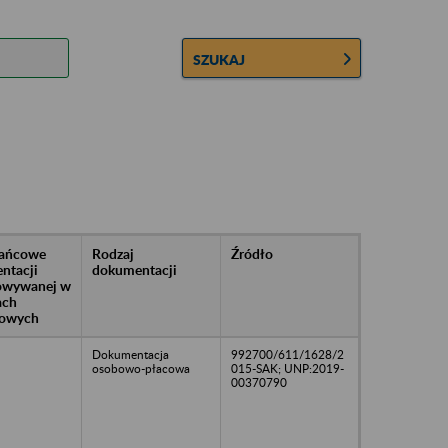
SZUKAJ
rańcowe
Rodzaj
Źródło
ntacji
dokumentacji
owywanej w
ach
owych
Dokumentacja
992700/611/1628/2
osobowo-płacowa
015-SAK; UNP:2019-
00370790