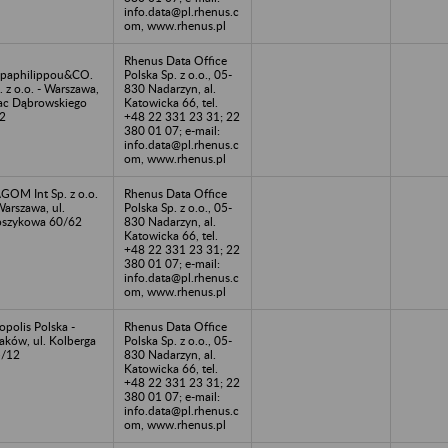
info.data@pl.rhenus.c
om, www.rhenus.pl
Rhenus Data Office
paphilippou&CO.
Polska Sp. z o.o., 05-
. z o.o. - Warszawa,
830 Nadarzyn, al.
ac Dąbrowskiego
Katowicka 66, tel.
2
+48 22 331 23 31; 22
380 01 07; e-mail:
info.data@pl.rhenus.c
om, www.rhenus.pl
GOM Int Sp. z o.o.
Rhenus Data Office
Warszawa, ul.
Polska Sp. z o.o., 05-
szykowa 60/62
830 Nadarzyn, al.
Katowicka 66, tel.
+48 22 331 23 31; 22
380 01 07; e-mail:
info.data@pl.rhenus.c
om, www.rhenus.pl
opolis Polska -
Rhenus Data Office
aków, ul. Kolberga
Polska Sp. z o.o., 05-
5/12
830 Nadarzyn, al.
Katowicka 66, tel.
+48 22 331 23 31; 22
380 01 07; e-mail:
info.data@pl.rhenus.c
om, www.rhenus.pl