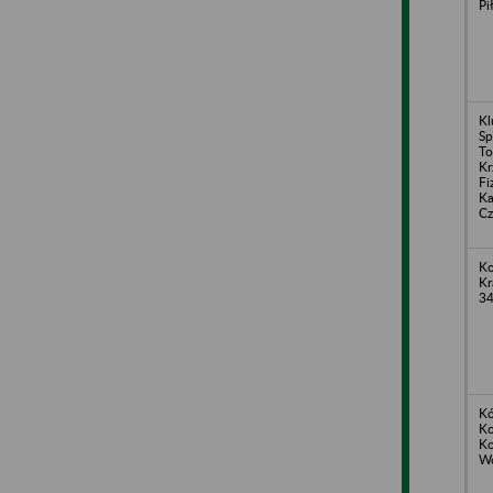
Pi
Kl
Sp
To
Kr
Fi
Ka
Cz
Ko
Kr
3
Kó
Ko
Ko
Wo