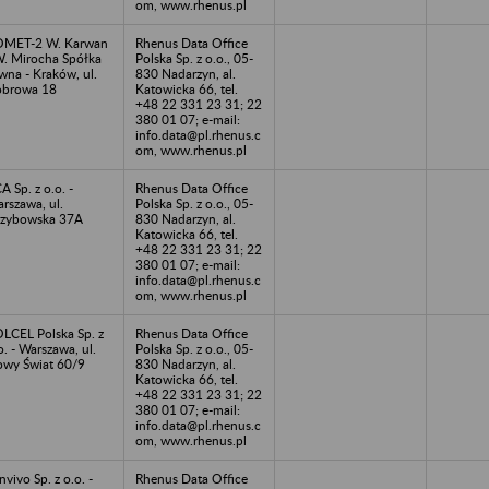
om, www.rhenus.pl
OMET-2 W. Karwan
Rhenus Data Office
W. Mirocha Spółka
Polska Sp. z o.o., 05-
wna - Kraków, ul.
830 Nadarzyn, al.
browa 18
Katowicka 66, tel.
+48 22 331 23 31; 22
380 01 07; e-mail:
info.data@pl.rhenus.c
om, www.rhenus.pl
A Sp. z o.o. -
Rhenus Data Office
rszawa, ul.
Polska Sp. z o.o., 05-
zybowska 37A
830 Nadarzyn, al.
Katowicka 66, tel.
+48 22 331 23 31; 22
380 01 07; e-mail:
info.data@pl.rhenus.c
om, www.rhenus.pl
LCEL Polska Sp. z
Rhenus Data Office
o. - Warszawa, ul.
Polska Sp. z o.o., 05-
wy Świat 60/9
830 Nadarzyn, al.
Katowicka 66, tel.
+48 22 331 23 31; 22
380 01 07; e-mail:
info.data@pl.rhenus.c
om, www.rhenus.pl
nvivo Sp. z o.o. -
Rhenus Data Office