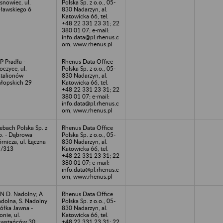
snowiec, ul.
Polska Sp. z o.o., 05-
ławskiego 6
830 Nadarzyn, al.
Katowicka 66, tel.
+48 22 331 23 31; 22
380 01 07; e-mail:
info.data@pl.rhenus.c
om, www.rhenus.pl
P Pradła -
Rhenus Data Office
oczyce, ul.
Polska Sp. z o.o., 05-
talionów
830 Nadarzyn, al.
łopskich 29
Katowicka 66, tel.
+48 22 331 23 31; 22
380 01 07; e-mail:
info.data@pl.rhenus.c
om, www.rhenus.pl
ebach Polska Sp. z
Rhenus Data Office
o. - Dąbrowa
Polska Sp. z o.o., 05-
rnicza, ul. Łączna
830 Nadarzyn, al.
9/313
Katowicka 66, tel.
+48 22 331 23 31; 22
380 01 07; e-mail:
info.data@pl.rhenus.c
om, www.rhenus.pl
N D. Nadolny; A
Rhenus Data Office
dolna, S. Nadolny
Polska Sp. z o.o., 05-
ółka Jawna -
830 Nadarzyn, al.
onie, ul.
Katowicka 66, tel.
wstańców 30
+48 22 331 23 31; 22