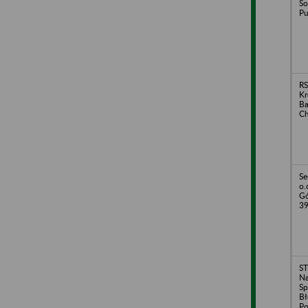
So
Pu
RS
Kr
Ba
Ch
Se
o.
Gó
3
ST
Na
Sp
Bł
Po