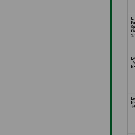
L.
Pa
Sp
Pl
1/
LA
- 
Ko
Le
Kr
1