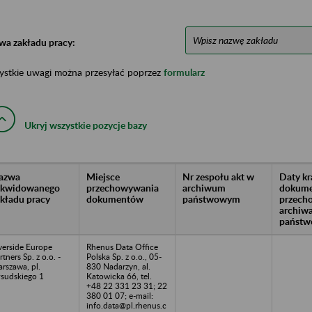
wa zakładu pracy:
ystkie uwagi można przesyłać poprzez
formularz
Ukryj wszystkie pozycje bazy
azwa
Miejsce
Nr zespołu akt w
Daty k
likwidowanego
przechowywania
archiwum
dokume
akładu pracy
dokumentów
państwowym
przech
archiw
państw
verside Europe
Rhenus Data Office
rtners Sp. z o.o. -
Polska Sp. z o.o., 05-
rszawa, pl.
830 Nadarzyn, al.
łsudskiego 1
Katowicka 66, tel.
+48 22 331 23 31; 22
380 01 07; e-mail:
info.data@pl.rhenus.c