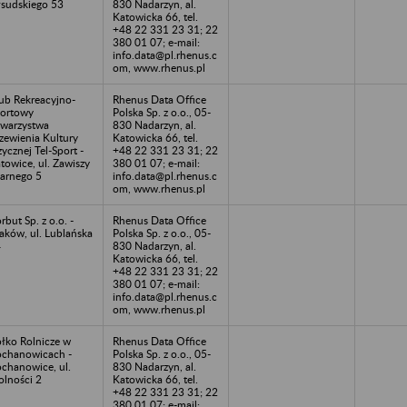
łsudskiego 53
830 Nadarzyn, al.
Katowicka 66, tel.
+48 22 331 23 31; 22
380 01 07; e-mail:
info.data@pl.rhenus.c
om, www.rhenus.pl
ub Rekreacyjno-
Rhenus Data Office
ortowy
Polska Sp. z o.o., 05-
warzystwa
830 Nadarzyn, al.
zewienia Kultury
Katowicka 66, tel.
zycznej Tel-Sport -
+48 22 331 23 31; 22
towice, ul. Zawiszy
380 01 07; e-mail:
arnego 5
info.data@pl.rhenus.c
om, www.rhenus.pl
rbut Sp. z o.o. -
Rhenus Data Office
aków, ul. Lublańska
Polska Sp. z o.o., 05-
4
830 Nadarzyn, al.
Katowicka 66, tel.
+48 22 331 23 31; 22
380 01 07; e-mail:
info.data@pl.rhenus.c
om, www.rhenus.pl
łko Rolnicze w
Rhenus Data Office
chanowicach -
Polska Sp. z o.o., 05-
chanowice, ul.
830 Nadarzyn, al.
lności 2
Katowicka 66, tel.
+48 22 331 23 31; 22
380 01 07; e-mail: