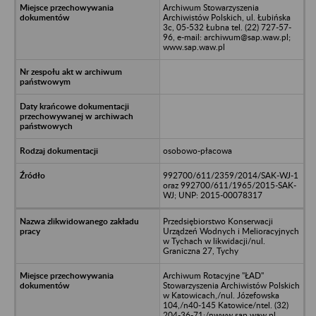
Archiwum Stowarzyszenia
Archiwistów Polskich, ul. Łubińska
3c, 05-532 Łubna tel. (22) 727-57-
96, e-mail: archiwum@sap.waw.pl;
www.sap.waw.pl
osobowo-płacowa
992700/611/2359/2014/SAK-WJ-1
oraz 992700/611/1965/2015-SAK-
WJ; UNP: 2015-00078317
Przedsiębiorstwo Konserwacji
Urządzeń Wodnych i Melioracyjnych
w Tychach w likwidacji/nul.
Graniczna 27, Tychy
Archiwum Rotacyjne "ŁAD"
Stowarzyszenia Archiwistów Polskich
w Katowicach,/nul. Józefowska
104,/n40-145 Katowice/ntel. (32)
204-36-71;/nwww.sap.waw.pl