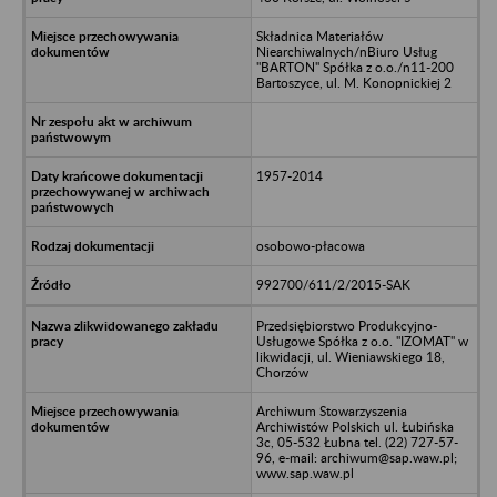
Składnica Materiałów
Niearchiwalnych/nBiuro Usług
"BARTON" Spółka z o.o./n11-200
Bartoszyce, ul. M. Konopnickiej 2
1957-2014
osobowo-płacowa
992700/611/2/2015-SAK
Przedsiębiorstwo Produkcyjno-
Usługowe Spółka z o.o. "IZOMAT" w
likwidacji, ul. Wieniawskiego 18,
Chorzów
Archiwum Stowarzyszenia
Archiwistów Polskich ul. Łubińska
3c, 05-532 Łubna tel. (22) 727-57-
96, e-mail: archiwum@sap.waw.pl;
www.sap.waw.pl