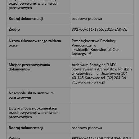
osobowo-płacowa
992700/611/1965/2015-SAK-WJ
Przedsiębiorstwo Produkcji
Pomocniczej w
likwidacji/nKatowice, ul. Gen.
Jankiego 15
Archiwum Rotacyjne "ŁAD"
Stowarzyszenia Archiwistów Polskich
w Katowicach, ul. Józefowska 104,
40-145 Katowice tel. (32) 204-36-
71; www.sap.waw.pl
osobowo-płacowa
992700/611/2359/2014/SAK-WJ-1