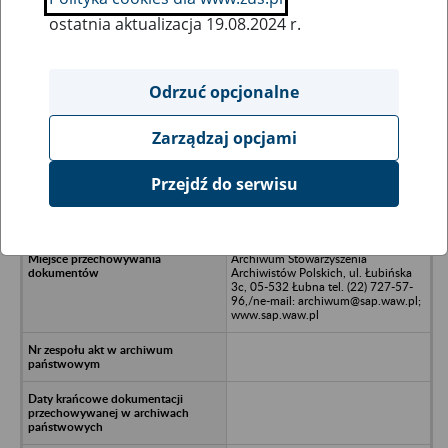
ostatnia aktualizacja 19.08.2024 r.
Wszystkie uwagi można przesyłać poprzez
formularz
Odrzuć opcjonalne
Zarządzaj opcjami
Ukryj wszystkie pozycje bazy
Przejdź do serwisu
Polnippon L. L. Company, ul. Trylogii
2/16, Warszawa
Archiwum Stowarzyszenia
Archiwistów Polskich, ul. Łubińska
3c, 05-532 Łubna tel. (22) 727-57-
96,/ne-mail: archiwum@sap.waw.pl;
www.sap.waw.pl