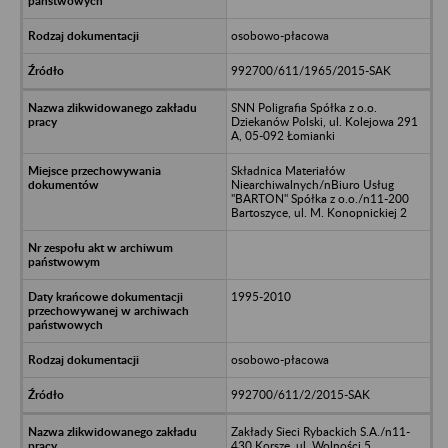
osobowo-płacowa
992700/611/1965/2015-SAK
SNN Poligrafia Spółka z o.o.
Dziekanów Polski, ul. Kolejowa 291
A, 05-092 Łomianki
Składnica Materiałów
Niearchiwalnych/nBiuro Usług
"BARTON" Spółka z o.o./n11-200
Bartoszyce, ul. M. Konopnickiej 2
1995-2010
osobowo-płacowa
992700/611/2/2015-SAK
Zakłady Sieci Rybackich S.A./n11-
430 Korsze, ul. Wolności 5