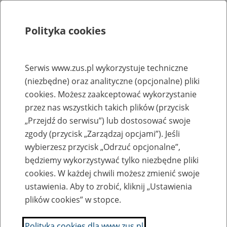
Polityka cookies
Szukaj
Menu
Serwis www.zus.pl wykorzystuje techniczne
(niezbędne) oraz analityczne (opcjonalne) pliki
Rejestry, ewidencje i archiwa
cookies. Możesz zaakceptować wykorzystanie
Baza zlikwidowanych lub
przez nas wszystkich takich plików (przycisk
„Przejdź do serwisu”) lub dostosować swoje
przekształconych zakładów pracy
zgody (przycisk „Zarządzaj opcjami”). Jeśli
wybierzesz przycisk „Odrzuć opcjonalne”,
Nazwa zakładu pracy:
będziemy wykorzystywać tylko niezbędne pliki
cookies. W każdej chwili możesz zmienić swoje
ustawienia. Aby to zrobić, kliknij „Ustawienia
plików cookies” w stopce.
SZUKAJ
Polityka cookies dla www.zus.pl