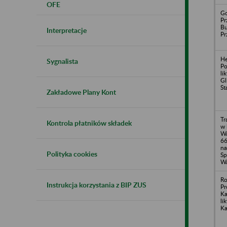
OFE
Go
Pr
B
Interpretacje
Pr
H
Sygnalista
Po
li
Gl
St
Zakładowe Plany Kont
Tr
Kontrola płatników składek
w 
Wa
66
na
Polityka cookies
Sp
Wa
Ro
Instrukcja korzystania z BIP ZUS
Pr
Ka
li
K