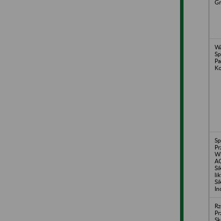
Gr
WA
Sp
Pa
Ko
Sp
Pr
Wi
A
Si
li
Si
In
Rz
Pr
Sk