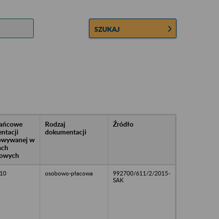
SZUKAJ
rańcowe
Rodzaj
Źródło
ntacji
dokumentacji
owywanej w
ach
owych
10
osobowo-płacowa
992700/611/2/2015-
SAK