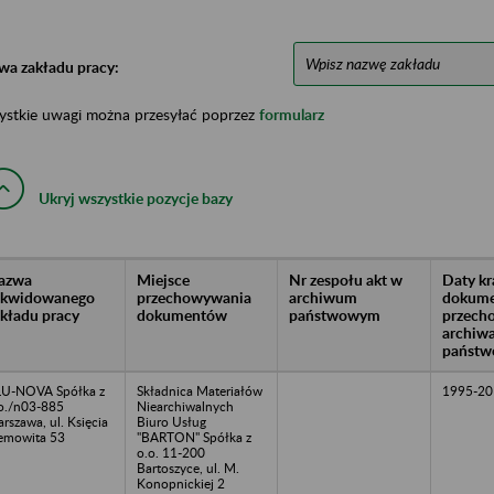
wa zakładu pracy:
ystkie uwagi można przesyłać poprzez
formularz
Ukryj wszystkie pozycje bazy
azwa
Miejsce
Nr zespołu akt w
Daty k
likwidowanego
przechowywania
archiwum
dokume
akładu pracy
dokumentów
państwowym
przech
archiw
państw
U-NOVA Spółka z
Składnica Materiałów
1995-20
o./n03-885
Niearchiwalnych
rszawa, ul. Księcia
Biuro Usług
emowita 53
"BARTON" Spółka z
o.o. 11-200
Bartoszyce, ul. M.
Konopnickiej 2