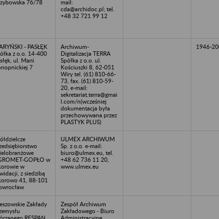
zybowska 76/78
mail:
cda@archidoc.pl; tel.
+48 32 721 99 12
RYŃSKI - PASŁĘK
Archiwum-
1946-20
ółka z o.o. 14-400
Digitalizacja TERRA
słęk, ul. Marii
Spółka z o.o. ul.
nopnickiej 7
Kościuszki 8, 62-051
Wiry tel. (61) 810-66-
73, fax. (61) 810-59-
20, e-mail:
sekretariat.terra@gmai
l.com/n(wcześniej
dokumentacja była
przechowywana przez
PLASTYK PLUS)
ółdzielcze
ULMEX ARCHIWUM
zedsiębiorstwo
Sp. z o.o. e-mail:
elobranżowe
biuro@ulmex.eu, tel.
GROMET-GOPŁO w
+48 62 736 11 20,
korowie w
www.ulmex.eu
kwidacji, z siedzibą
korowo 41, 88-101
owrocław
eszowskie Zakłady
Zespół Archiwum
zemysłu
Zakładowego - Biuro
órzanego RESPAN,
Administracyjne