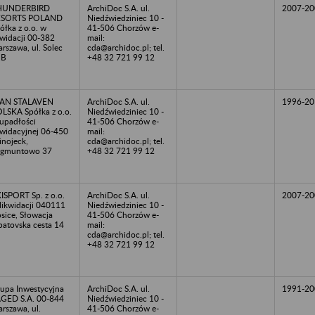
HUNDERBIRD
ArchiDoc S.A. ul.
2007-20
ESORTS POLAND
Niedźwiedziniec 10 -
ółka z o.o. w
41-506 Chorzów e-
kwidacji 00-382
mail:
rszawa, ul. Solec
cda@archidoc.pl; tel.
1B
+48 32 721 99 12
EAN STALAVEN
ArchiDoc S.A. ul.
1996-20
LSKA Spółka z o.o.
Niedźwiedziniec 10 -
upadłości
41-506 Chorzów e-
kwidacyjnej 06-450
mail:
inojeck,
cda@archidoc.pl; tel.
ygmuntowo 37
+48 32 721 99 12
ISPORT Sp. z o.o.
ArchiDoc S.A. ul.
2007-20
likwidacji 040111
Niedźwiedziniec 10 -
sice, Słowacja
41-506 Chorzów e-
atovska cesta 14
mail:
cda@archidoc.pl; tel.
+48 32 721 99 12
upa Inwestycyjna
ArchiDoc S.A. ul.
1991-20
GED S.A. 00-844
Niedźwiedziniec 10 -
rszawa, ul.
41-506 Chorzów e-