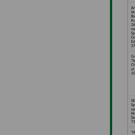
Ar
li
Bi
Ku
26
na
Sp
Oś
Ed
37
Gm
"
Ch
ul
10
S
Sp
up
li
Sz
71
"H