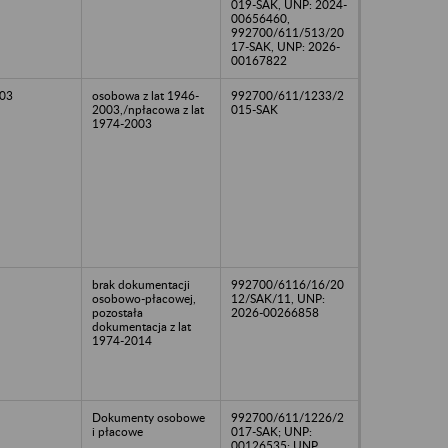
019-SAK, UNP: 2024-
00656460,
992700/611/513/20
17-SAK, UNP: 2026-
00167822
03
osobowa z lat 1946-
992700/611/1233/2
2003,/npłacowa z lat
015-SAK
1974-2003
brak dokumentacji
992700/6116/16/20
osobowo-płacowej,
12/SAK/11, UNP:
pozostała
2026-00266858
dokumentacja z lat
1974-2014
Dokumenty osobowe
992700/611/1226/2
i płacowe
017-SAK; UNP:
00126535; UNP