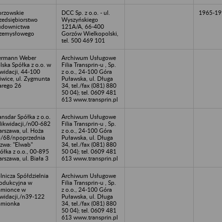
rzowskie
DCC Sp. z o.o. - ul.
1965-19
zedsiębiorstwo
Wyszyńskiego
udownictwa
121A/A, 66-400
zemysłowego
Gorzów Wielkopolski,
tel. 500 469 101
ermann Weber
Archiwum Usługowe
lska Spółka z o.o. w
Filia Transprin-u , Sp.
kwidacji, 44-100
z o.o., 24-100 Góra
iwice, ul. Zygmunta
Puławska, ul. Długa
arego 26
34, tel./fax (081) 880
50 04); tel. 0609 481
613 www.transprin.pl
ansdar Spółka z o.o.
Archiwum Usługowe
likwidacji,/n00-682
Filia Transprin-u , Sp.
rszawa, ul. Hoża
z o.o., 24-100 Góra
/68/npoprzednia
Puławska, ul. Długa
zwa: "Elwab"
34, tel./fax (081) 880
ółka z o.o., 00-895
50 04); tel. 0609 481
rszawa, ul. Biała 3
613 www.transprin.pl
lnicza Spółdzielnia
Archiwum Usługowe
odukcyjna w
Filia Transprin-u , Sp.
mionce w
z o.o., 24-100 Góra
kwidacji,/n39-122
Puławska, ul. Długa
amionka
34, tel./fax (081) 880
50 04); tel. 0609 481
613 www.transprin.pl