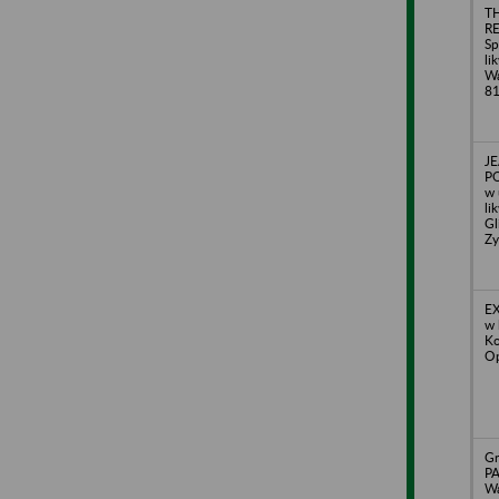
T
R
Sp
li
Wa
8
J
PO
w 
li
Gl
Z
EX
w 
Ko
Op
Gr
PA
Wa