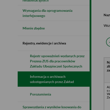
rehabilitacyjnych
Wymagania dla oprogramowania
Naz
interfejsowego
Wsz
Mienie zbędne
Rejestry, ewidencje i archiwa
Rejestr upoważnień wydanych przez
Prezesa ZUS dla pracowników
N
z
Zakładu Ubezpieczeń Społecznych
z
Informacja o archiwach
udostępnianych przez Zakład
AL
o.
Wa
Porozumienia
Zi
Sprawozdania z wyników losowania do