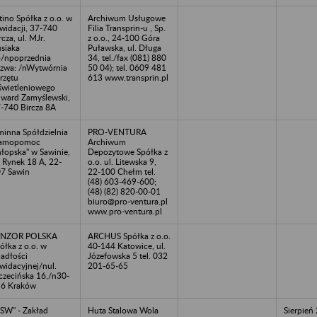
tino Spółka z o.o. w
Archiwum Usługowe
kwidacji, 37-740
Filia Transprin-u , Sp.
rcza, ul. MJr.
z o.o., 24-100 Góra
siaka
Puławska, ul. Długa
/npoprzednia
34, tel./fax (081) 880
zwa: /nWytwórnia
50 04); tel. 0609 481
rzętu
613 www.transprin.pl
wietleniowego
ward Zamyślewski,
-740 Bircza 8A
inna Spółdzielnia
PRO-VENTURA
Samopomoc
Archiwum
łopska" w Sawinie,
Depozytowe Spółka z
. Rynek 18 A, 22-
o.o. ul. Litewska 9,
7 Sawin
22-100 Chełm tel.
(48) 603-469-600;
(48) (82) 820-00-01
biuro@pro-ventura.pl
www.pro-ventura.pl
ENZOR POLSKA
ARCHUS Spółka z o.o.
ółka z o.o. w
40-144 Katowice, ul.
adłości
Józefowska 5 tel. 032
kwidacyjnej/nul.
201-65-65
czecińska 16,/n30-
6 Kraków
SW" - Zakład
Huta Stalowa Wola
Sierpień 