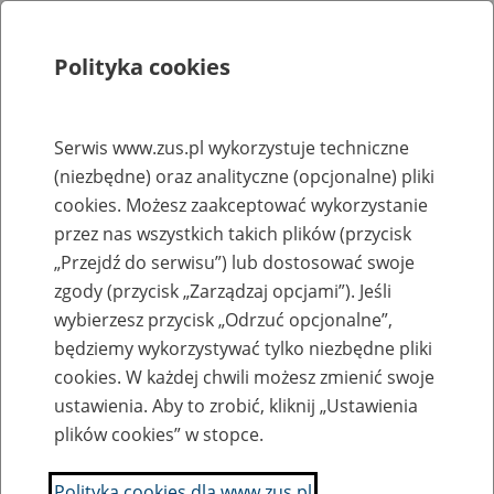
Polityka cookies
Szukaj
Menu
Serwis www.zus.pl wykorzystuje techniczne
(niezbędne) oraz analityczne (opcjonalne) pliki
Rejestry, ewidencje i archiwa
cookies. Możesz zaakceptować wykorzystanie
Baza zlikwidowanych lub
przez nas wszystkich takich plików (przycisk
„Przejdź do serwisu”) lub dostosować swoje
przekształconych zakładów pracy
zgody (przycisk „Zarządzaj opcjami”). Jeśli
wybierzesz przycisk „Odrzuć opcjonalne”,
Nazwa zakładu pracy:
będziemy wykorzystywać tylko niezbędne pliki
cookies. W każdej chwili możesz zmienić swoje
ustawienia. Aby to zrobić, kliknij „Ustawienia
plików cookies” w stopce.
SZUKAJ
Polityka cookies dla www.zus.pl