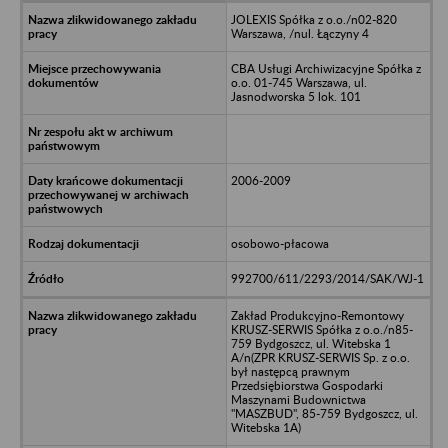
JOLEXIS Spółka z o.o./n02-820
Warszawa, /nul. Łączyny 4
CBA Usługi Archiwizacyjne Spółka z
o.o. 01-745 Warszawa, ul.
Jasnodworska 5 lok. 101
2006-2009
osobowo-płacowa
992700/611/2293/2014/SAK/WJ-1
Zakład Produkcyjno-Remontowy
KRUSZ-SERWIS Spółka z o.o./n85-
759 Bydgoszcz, ul. Witebska 1
A/n(ZPR KRUSZ-SERWIS Sp. z o.o.
był następcą prawnym
Przedsiębiorstwa Gospodarki
Maszynami Budownictwa
"MASZBUD", 85-759 Bydgoszcz, ul.
Witebska 1A)