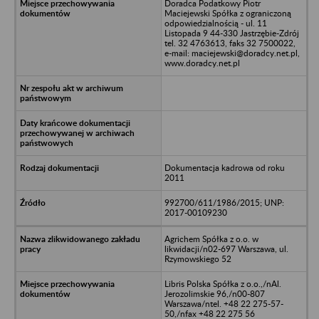
Doradca Podatkowy Piotr
Maciejewski Spółka z ograniczoną
odpowiedzialnością - ul. 11
Listopada 9 44-330 Jastrzębie-Zdrój
tel. 32 4763613, faks 32 7500022,
e-mail: maciejewski@doradcy.net.pl,
www.doradcy.net.pl
Dokumentacja kadrowa od roku
2011
992700/611/1986/2015; UNP:
2017-00109230
Agrichem Spółka z o.o. w
likwidacji/n02-697 Warszawa, ul.
Rzymowskiego 52
Libris Polska Spółka z o.o.,/nAl.
Jerozolimskie 96,/n00-807
Warszawa/ntel. +48 22 275-57-
50,/nfax +48 22 275 56