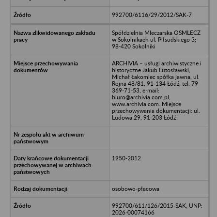
992700/6116/29/2012/SAK-7
Spółdzielnia Mleczarska OSMLECZ
w Sokolnikach ul. Piłsudskiego 3;
98-420 Sokolniki
ARCHIVIA – usługi archiwistyczne i
historyczne Jakub Lutosławski,
Michał Łakomiec spółka jawna, ul.
Rojna 48/81, 91-134 Łódź, tel. 79
369-71-53, e-mail:
biuro@archivia.com.pl,
www.archivia.com. Miejsce
przechowywania dokumentacji: ul.
Ludowa 29, 91-203 Łódź
1950-2012
osobowo-płacowa
992700/611/126/2015-SAK, UNP:
2026-00074166