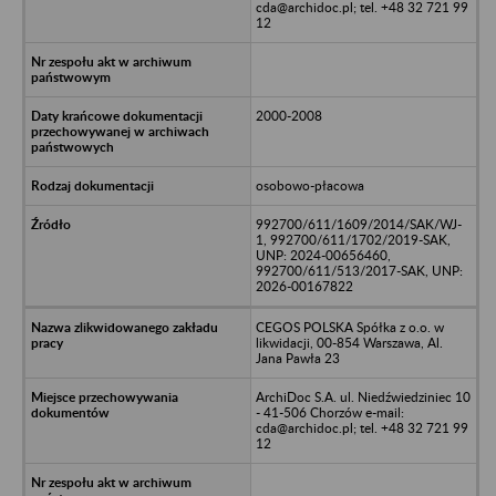
cda@archidoc.pl; tel. +48 32 721 99
12
2000-2008
osobowo-płacowa
992700/611/1609/2014/SAK/WJ-
1, 992700/611/1702/2019-SAK,
UNP: 2024-00656460,
992700/611/513/2017-SAK, UNP:
2026-00167822
CEGOS POLSKA Spółka z o.o. w
likwidacji, 00-854 Warszawa, Al.
Jana Pawła 23
ArchiDoc S.A. ul. Niedźwiedziniec 10
- 41-506 Chorzów e-mail:
cda@archidoc.pl; tel. +48 32 721 99
12