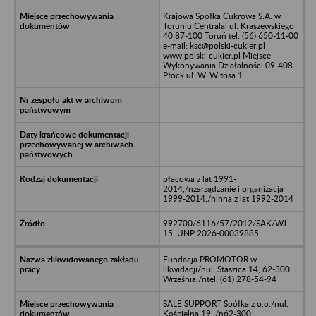
Krajowa Spółka Cukrowa S.A. w
Toruniu Centrala: ul. Kraszewskiego
40 87-100 Toruń tel. (56) 650-11-00
e-mail: ksc@polski-cukier.pl
www.polski-cukier.pl Miejsce
Wykonywania Działalności 09-408
Płock ul. W. Witosa 1
płacowa z lat 1991-
2014,/nzarządzanie i organizacja
1999-2014,/ninna z lat 1992-2014
992700/6116/57/2012/SAK/WJ-
15; UNP 2026-00039885
Fundacja PROMOTOR w
likwidacji/nul. Staszica 14, 62-300
Września,/ntel. (61) 278-54-94
SALE SUPPORT Spółka z o.o./nul.
Kościelna 19, /n62-300