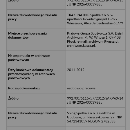
992700/6116/57/2012/SAK/WJ/15
; UNP 2026-00039885
TRAX RACING Spółka z o.o. w
upadłości likwidacyjnej/n00-697
Warszawa, Aleje Jerozolimskie 65/79
Krajowa Grupa Spożywcza S.A. Dział
Archiwum. Pl. W. Witosa 1, 09-408
Płock, e-mail: archiwum@kgssa.pl,
archiwum.kgssa.pl.
2011-2012
osobowo-płacowa
992700/6116/57/2012/SAK/WJ/14
; UNP 2026-00039885
Sping Spółka z o.o. z siedziba w
Godowie, ul. Raszczykowiec 27, NIP
5472341059 REGON 2782533