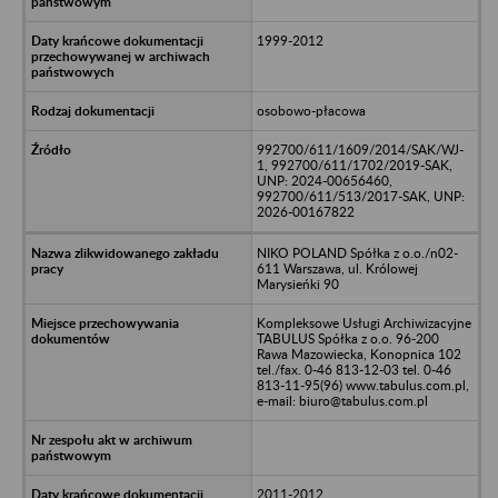
1999-2012
osobowo-płacowa
992700/611/1609/2014/SAK/WJ-
1, 992700/611/1702/2019-SAK,
UNP: 2024-00656460,
992700/611/513/2017-SAK, UNP:
2026-00167822
NIKO POLAND Spółka z o.o./n02-
611 Warszawa, ul. Królowej
Marysieńki 90
Kompleksowe Usługi Archiwizacyjne
TABULUS Spółka z o.o. 96-200
Rawa Mazowiecka, Konopnica 102
tel./fax. 0-46 813-12-03 tel. 0-46
813-11-95(96) www.tabulus.com.pl,
e-mail: biuro@tabulus.com.pl
2011-2012