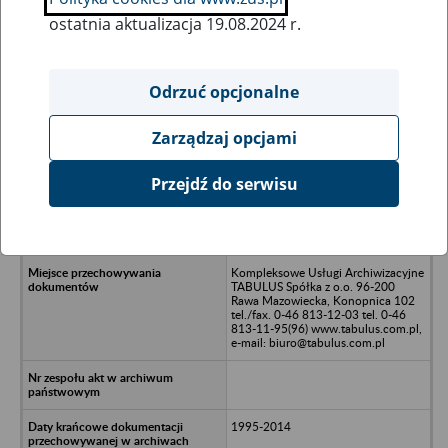
ostatnia aktualizacja 19.08.2024 r.
Wszystkie uwagi można przesyłać poprzez
formularz
Odrzuć opcjonalne
Zarządzaj opcjami
Ukryj wszystkie pozycje bazy
Przejdź do serwisu
TKW COMBUSTION Spółka z
o.o./n95-015 Głowno, ul. Gen. J.
Sowińskiego 9/11
Kompleksowe Usługi Archiwizacyjne
TABULUS Spółka z o.o. 96-200
Rawa Mazowiecka, Konopnica 102
tel./fax. 0-46 813-12-03 tel. 0-46
813-11-95(96) www.tabulus.com.pl,
e-mail: biuro@tabulus.com.pl
1995-2014