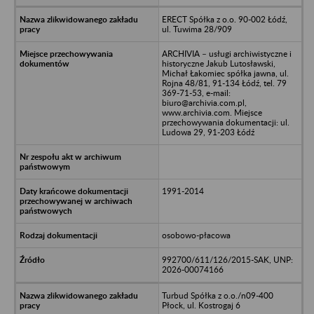
ERECT Spółka z o.o. 90-002 Łódź,
ul. Tuwima 28/909
ARCHIVIA – usługi archiwistyczne i
historyczne Jakub Lutosławski,
Michał Łakomiec spółka jawna, ul.
Rojna 48/81, 91-134 Łódź, tel. 79
369-71-53, e-mail:
biuro@archivia.com.pl,
www.archivia.com. Miejsce
przechowywania dokumentacji: ul.
Ludowa 29, 91-203 Łódź
1991-2014
osobowo-płacowa
992700/611/126/2015-SAK, UNP:
2026-00074166
Turbud Spółka z o.o./n09-400
Płock, ul. Kostrogaj 6