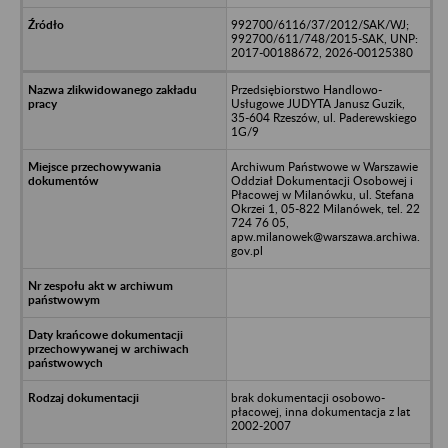
992700/6116/37/2012/SAK/WJ;
992700/611/748/2015-SAK, UNP:
2017-00188672, 2026-00125380
Przedsiębiorstwo Handlowo-
Usługowe JUDYTA Janusz Guzik,
35-604 Rzeszów, ul. Paderewskiego
1G/9
Archiwum Państwowe w Warszawie
Oddział Dokumentacji Osobowej i
Płacowej w Milanówku, ul. Stefana
Okrzei 1, 05-822 Milanówek, tel. 22
724 76 05,
apw.milanowek@warszawa.archiwa.
gov.pl
brak dokumentacji osobowo-
płacowej, inna dokumentacja z lat
2002-2007