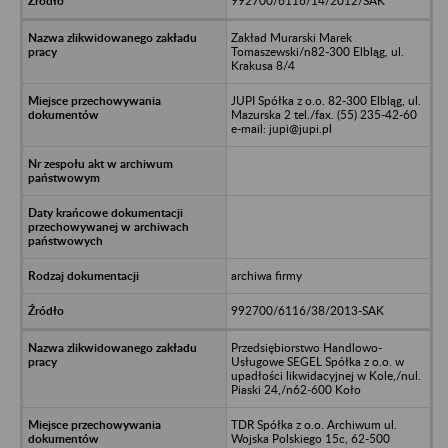
992700/6116/14/2012/SAK
Zakład Murarski Marek
Tomaszewski/n82-300 Elbląg, ul.
Krakusa 8/4
JUPI Spółka z o.o. 82-300 Elbląg, ul.
Mazurska 2 tel./fax. (55) 235-42-60
e-mail: jupi@jupi.pl
archiwa firmy
992700/6116/38/2013-SAK
Przedsiębiorstwo Handlowo-
Usługowe SEGEL Spółka z o.o. w
upadłości likwidacyjnej w Kole,/nul.
Piaski 24,/n62-600 Koło
TDR Spółka z o.o. Archiwum ul.
Wojska Polskiego 15c, 62-500