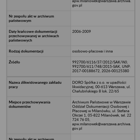
apw.milanowek@warszawa.archiwa.
gov.pl
2006-2009
osobowo-płacowa i inna
992700/6116/37/2012/SAK/WJ;
992700/611/748/2015-SAK, UNP:
2017-00188672, 2026-00125380
DORO Spółka z o.o. w upadłości
likwidacyjnej, 00-613 Warszawa, ul.
Chałubińskiego 8 lok. 22/65
Archiwum Państwowe w Warszawie
Oddział Dokumentacji Osobowej i
Płacowej w Milanówku, ul. Stefana
Okrzei 1, 05-822 Milanówek, tel. 22
724 76 05,
apw.milanowek@warszawa.archiwa.
gov.pl