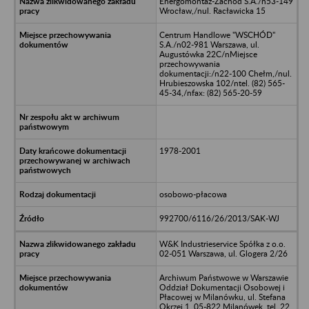
Energomontaż-Zachód S.A./n53-149
Wrocław,/nul. Racławicka 15
Centrum Handlowe "WSCHÓD"
S.A./n02-981 Warszawa, ul.
Augustówka 22C/nMiejsce
przechowywania
dokumentacji:/n22-100 Chełm,/nul.
Hrubieszowska 102/ntel. (82) 565-
45-34,/nfax: (82) 565-20-59
1978-2001
osobowo-płacowa
992700/6116/26/2013/SAK-WJ
W&K Industrieservice Spółka z o.o.
02-051 Warszawa, ul. Glogera 2/26
Archiwum Państwowe w Warszawie
Oddział Dokumentacji Osobowej i
Płacowej w Milanówku, ul. Stefana
Okrzei 1, 05-822 Milanówek, tel. 22