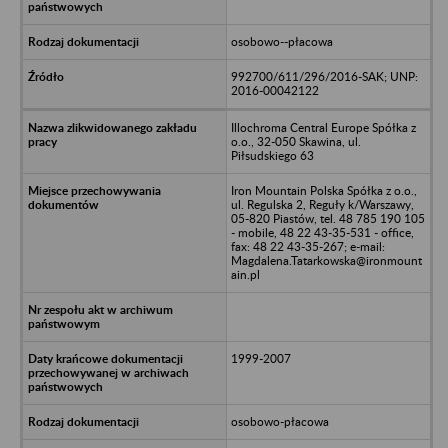
osobowo--płacowa
992700/611/296/2016-SAK; UNP:
2016-00042122
Illochroma Central Europe Spółka z
o.o., 32-050 Skawina, ul.
Piłsudskiego 63
Iron Mountain Polska Spółka z o.o.,
ul. Regulska 2, Reguły k/Warszawy,
05-820 Piastów, tel. 48 785 190 105
- mobile, 48 22 43-35-531 - office,
fax: 48 22 43-35-267; e-mail:
Magdalena.Tatarkowska@ironmount
ain.pl
1999-2007
osobowo-płacowa