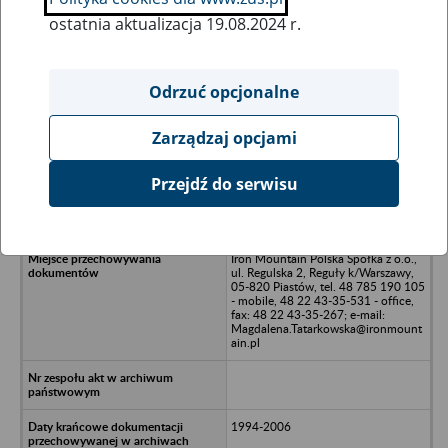
ostatnia aktualizacja 19.08.2024 r.
Wszystkie uwagi można przesyłać poprzez
formularz
Odrzuć opcjonalne
Zarządzaj opcjami
Ukryj wszystkie pozycje bazy
Przejdź do serwisu
DANMAL S.A. w likwidacji, 30-832
Kraków, ul. Płk. Dąbka 2
Iron Mountain Polska Spółka z o.o.,
ul. Regulska 2, Reguły k/Warszawy,
05-820 Piastów, tel. 48 785 190 105
- mobile, 48 22 43-35-531 - office,
fax: 48 22 43-35-267; e-mail:
Magdalena.Tatarkowska@ironmount
ain.pl
1994-2006