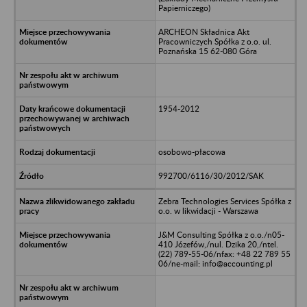
Papierniczego)
ARCHEON Składnica Akt
Pracowniczych Spółka z o.o. ul.
Poznańska 15 62-080 Góra
1954-2012
osobowo-płacowa
992700/6116/30/2012/SAK
Zebra Technologies Services Spółka z
o.o. w likwidacji - Warszawa
J&M Consulting Spółka z o.o./n05-
410 Józefów,/nul. Dzika 20,/ntel.
(22) 789-55-06/nfax: +48 22 789 55
06/ne-mail: info@accounting.pl