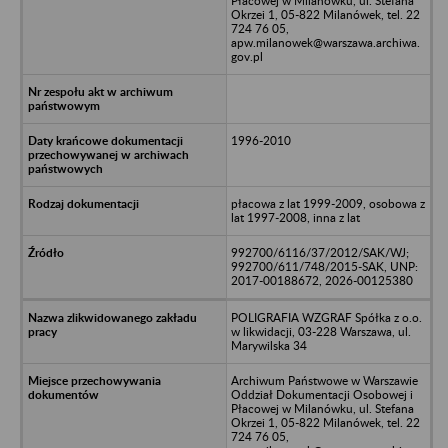
Płacowej w Milanówku, ul. Stefana
Okrzei 1, 05-822 Milanówek, tel. 22
724 76 05,
apw.milanowek@warszawa.archiwa.
gov.pl
1996-2010
płacowa z lat 1999-2009, osobowa z
lat 1997-2008, inna z lat
992700/6116/37/2012/SAK/WJ;
992700/611/748/2015-SAK, UNP:
2017-00188672, 2026-00125380
POLIGRAFIA WZGRAF Spółka z o.o.
w likwidacji, 03-228 Warszawa, ul.
Marywilska 34
Archiwum Państwowe w Warszawie
Oddział Dokumentacji Osobowej i
Płacowej w Milanówku, ul. Stefana
Okrzei 1, 05-822 Milanówek, tel. 22
724 76 05,