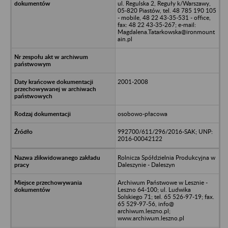
ul. Regulska 2, Reguły k/Warszawy,
05-820 Piastów, tel. 48 785 190 105
- mobile, 48 22 43-35-531 - office,
fax: 48 22 43-35-267; e-mail:
Magdalena.Tatarkowska@ironmount
ain.pl
2001-2008
osobowo-płacowa
992700/611/296/2016-SAK; UNP:
2016-00042122
Rolnicza Spółdzielnia Produkcyjna w
Daleszynie - Daleszyn
Archiwum Państwowe w Lesznie -
Leszno 64-100; ul. Ludwika
Solskiego 71; tel. 65 526-97-19; fax.
65 529-97-56, info@
archiwum.leszno.pl;
www.archiwum.leszno.pl