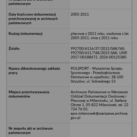
2005-2011
płacowa z 2011 roku, osobowa z lat
2005-2011, inna z 2011 roku
992700/6116/37/2012/SAK/WJ;
992700/611/748/2015-SAK, UNP:
2017-00188672, 2026-00125380
POLSPORT - Wytwórnia Sprzętu
Sportowego - Przedsiębiorstwo
Państwowe w upadłości, 38-100
Strzyżów, ul. Sobieskiego 53
Archiwum Państwowe w Warszawie
Oddział Dokumentacji Osobowej i
Płacowej w Milanówku, ul. Stefana
Okrzei 1, 05-822 Milanówek, tel. 22
724 76 05,
apw.milanowek@warszawa.archiwa.
gov.pl