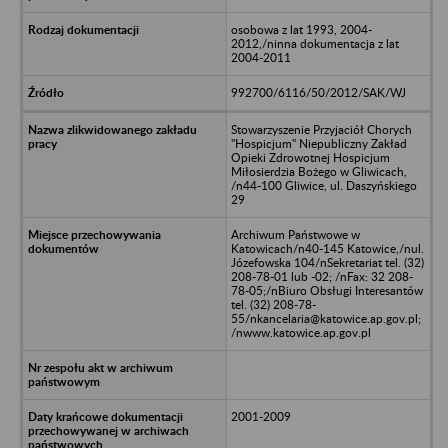
osobowa z lat 1993, 2004-
2012,/ninna dokumentacja z lat
2004-2011
992700/6116/50/2012/SAK/WJ
Stowarzyszenie Przyjaciół Chorych
"Hospicjum" Niepubliczny Zakład
Opieki Zdrowotnej Hospicjum
Miłosierdzia Bożego w Gliwicach,
/n44-100 Gliwice, ul. Daszyńskiego
29
Archiwum Państwowe w
Katowicach/n40-145 Katowice,/nul.
Józefowska 104/nSekretariat tel. (32)
208-78-01 lub -02; /nFax: 32 208-
78-05;/nBiuro Obsługi Interesantów
tel. (32) 208-78-
55/nkancelaria@katowice.ap.gov.pl;
/nwww.katowice.ap.gov.pl
2001-2009