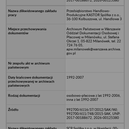
2017-00188672, 2026-00125380
Przedsiębiorstwo Handlowo-
Produkcyjne KASTOR Spółka z o.o.,
36-100 Kolbuszowa, ul. Handlowa 3
Archiwum Państwowe w Warszawie
Oddział Dokumentacji Osobowej i
Płacowej w Milanówku, ul. Stefana
Okrzei 1, 05-822 Milanówek, tel. 22
724 76 05,
apw.milanowek@warszawa.archiwa.
gov.pl
1992-2007
osobowo-płacowa z lat 1992-2006,
inna z lat 1992-2007
992700/6116/37/2012/SAK/WJ;
992700/611/748/2015-SAK, UNP:
2017-00188672, 2026-00125380
SCP Spółka z o.o. w likwidacji, 00-