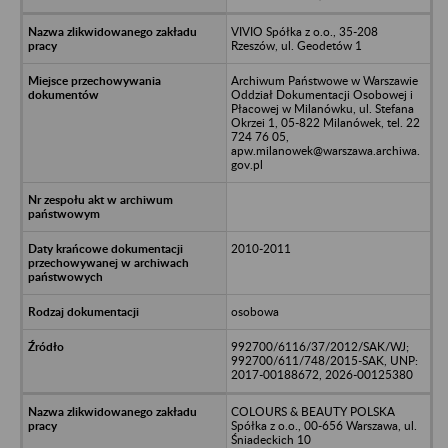
VIVIO Spółka z o.o., 35-208
Rzeszów, ul. Geodetów 1
Archiwum Państwowe w Warszawie
Oddział Dokumentacji Osobowej i
Płacowej w Milanówku, ul. Stefana
Okrzei 1, 05-822 Milanówek, tel. 22
724 76 05,
apw.milanowek@warszawa.archiwa.
gov.pl
2010-2011
osobowa
992700/6116/37/2012/SAK/WJ;
992700/611/748/2015-SAK, UNP:
2017-00188672, 2026-00125380
COLOURS & BEAUTY POLSKA
Spółka z o.o., 00-656 Warszawa, ul.
Śniadeckich 10