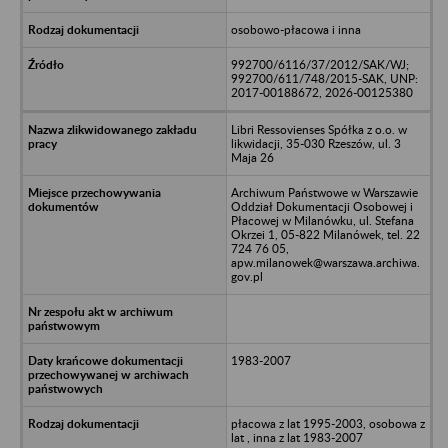
osobowo-płacowa i inna
992700/6116/37/2012/SAK/WJ;
992700/611/748/2015-SAK, UNP:
2017-00188672, 2026-00125380
Libri Ressovienses Spółka z o.o. w
likwidacji, 35-030 Rzeszów, ul. 3
Maja 26
Archiwum Państwowe w Warszawie
Oddział Dokumentacji Osobowej i
Płacowej w Milanówku, ul. Stefana
Okrzei 1, 05-822 Milanówek, tel. 22
724 76 05,
apw.milanowek@warszawa.archiwa.
gov.pl
1983-2007
płacowa z lat 1995-2003, osobowa z
lat , inna z lat 1983-2007