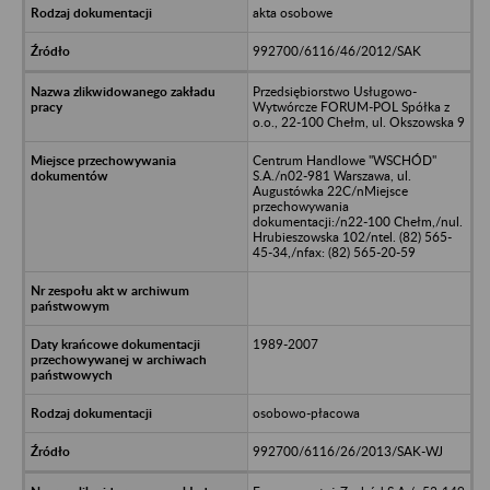
akta osobowe
992700/6116/46/2012/SAK
Przedsiębiorstwo Usługowo-
Wytwórcze FORUM-POL Spółka z
o.o., 22-100 Chełm, ul. Okszowska 9
Centrum Handlowe "WSCHÓD"
S.A./n02-981 Warszawa, ul.
Augustówka 22C/nMiejsce
przechowywania
dokumentacji:/n22-100 Chełm,/nul.
Hrubieszowska 102/ntel. (82) 565-
45-34,/nfax: (82) 565-20-59
1989-2007
osobowo-płacowa
992700/6116/26/2013/SAK-WJ