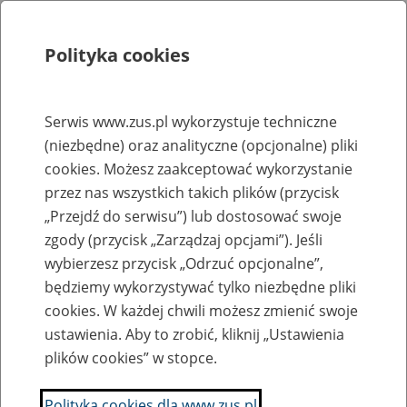
Polityka cookies
Szukaj
Menu
Serwis www.zus.pl wykorzystuje techniczne
(niezbędne) oraz analityczne (opcjonalne) pliki
Rejestry, ewidencje i archiwa
cookies. Możesz zaakceptować wykorzystanie
Baza zlikwidowanych lub
przez nas wszystkich takich plików (przycisk
„Przejdź do serwisu”) lub dostosować swoje
przekształconych zakładów pracy
zgody (przycisk „Zarządzaj opcjami”). Jeśli
wybierzesz przycisk „Odrzuć opcjonalne”,
Nazwa zakładu pracy:
będziemy wykorzystywać tylko niezbędne pliki
cookies. W każdej chwili możesz zmienić swoje
ustawienia. Aby to zrobić, kliknij „Ustawienia
plików cookies” w stopce.
SZUKAJ
Polityka cookies dla www.zus.pl