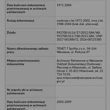
1971-2004
osobowa z lat 1971-2002, inna z lat
1988-2004 (brak dok. płacowej)
992700/6116/37/2012/SAK/WJ;
992700/611/748/2015-SAK, UNP:
2017-00188672, 2026-00125380
TENET 7 Spółka z o.o., 04-164
Warszawa, ul. Perkuna 47
Archiwum Państwowe w Warszawie
Oddział Dokumentacji Osobowej i
Płacowej w Milanówku, ul. Stefana
Okrzei 1, 05-822 Milanówek, tel. 22
724 76 05,
apw.milanowek@warszawa.archiwa.
gov.pl
2003-2009