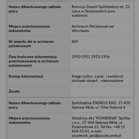
Rolniczy Zespół Spółdzielczy im. 22
Lipca w Strzeszowie b.pow.
trzebnicki
Archiwum Państwowe we
Wrocławiu
869
1950-1951 1953-1956
Księgi rozlicz. z prac. i ewidencji
dniówek obrach., niekompletne
Spółdzielnia ENERGO-EKO, 37-450
Stalowa Wola, ul. Ofiar Katynia 6
Składnica Akt "POWIERNIK" Spółka
z o.o., 37-464 Stalowa Wola, ul.
Przemysłowa 13, Tel/fax: +48 15
844-55-01, e-mail:
powiernik_san@poczta.onet.pl