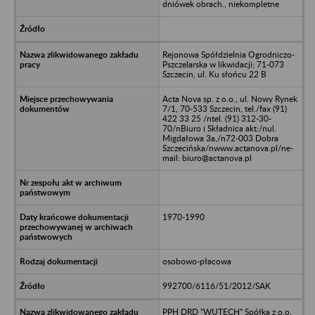
dniówek obrach., niekompletne
Rejonowa Spółdzielnia Ogrodniczo-
Pszczelarska w likwidacji; 71-073
Szczecin, ul. Ku słońcu 22 B
Acta Nova sp. z o.o., ul. Nowy Rynek
7/1, 70-533 Szczecin, tel./fax (91)
422 33 25 /ntel. (91) 312-30-
70/nBiuro i Składnica akt:/nul.
Migdałowa 3a,/n72-003 Dobra
Szczecińska/nwww.actanova.pl/ne-
mail: biuro@actanova.pl
1970-1990
osobowo-płacowa
992700/6116/51/2012/SAK
PPH DRD "WUTECH" Spółka z o.o.