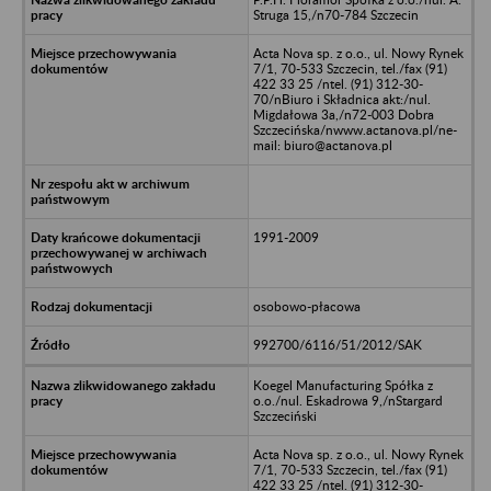
Struga 15,/n70-784 Szczecin
Acta Nova sp. z o.o., ul. Nowy Rynek
7/1, 70-533 Szczecin, tel./fax (91)
422 33 25 /ntel. (91) 312-30-
70/nBiuro i Składnica akt:/nul.
Migdałowa 3a,/n72-003 Dobra
Szczecińska/nwww.actanova.pl/ne-
mail: biuro@actanova.pl
1991-2009
osobowo-płacowa
992700/6116/51/2012/SAK
Koegel Manufacturing Spółka z
o.o./nul. Eskadrowa 9,/nStargard
Szczeciński
Acta Nova sp. z o.o., ul. Nowy Rynek
7/1, 70-533 Szczecin, tel./fax (91)
422 33 25 /ntel. (91) 312-30-