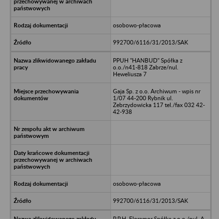
osobowo-płacowa
992700/6116/31/2013/SAK
PPUH "HANBUD" Spółka z
o.o./n41-818 Zabrze/nul.
Heweliusza 7
Gaja Sp. z o.o. Archiwum - wpis nr
1/07 44-200 Rybnik ul.
Zebrzydowicka 117 tel./fax 032 42-
42-938
osobowo-płacowa
992700/6116/31/2013/SAK
P.P.H. Floramor Spółka z o.o./nul. A.