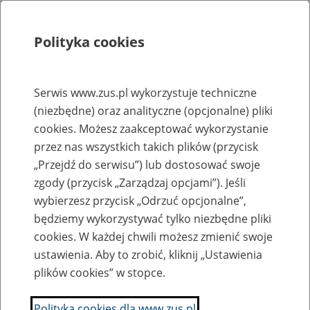
Polityka cookies
Szukaj
Menu
Serwis www.zus.pl wykorzystuje techniczne
(niezbędne) oraz analityczne (opcjonalne) pliki
Rejestry, ewidencje i archiwa
cookies. Możesz zaakceptować wykorzystanie
Baza zlikwidowanych lub
przez nas wszystkich takich plików (przycisk
„Przejdź do serwisu”) lub dostosować swoje
przekształconych zakładów pracy
zgody (przycisk „Zarządzaj opcjami”). Jeśli
wybierzesz przycisk „Odrzuć opcjonalne”,
Nazwa zakładu pracy:
będziemy wykorzystywać tylko niezbędne pliki
cookies. W każdej chwili możesz zmienić swoje
ustawienia. Aby to zrobić, kliknij „Ustawienia
plików cookies” w stopce.
SZUKAJ
Polityka cookies dla www.zus.pl