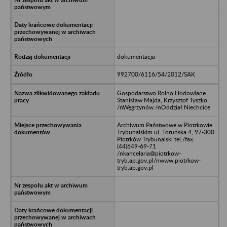
dokumentacja
992700/6116/54/2012/SAK
Gospodarstwo Rolno Hodowlane
Stanisław Majda, Krzysztof Tyszko
/nWęgrzynów /nOddział Niechcice
Archiwum Państwowe w Piotrkowie
Trybunalskim ul. Toruńska 4, 97-300
Piotrków Trybunalski tel./fax:
(44)649-69-71
/nkancelaria@piotrkow-
tryb.ap.gov.pl/nwww.piotrkow-
tryb.ap.gov.pl