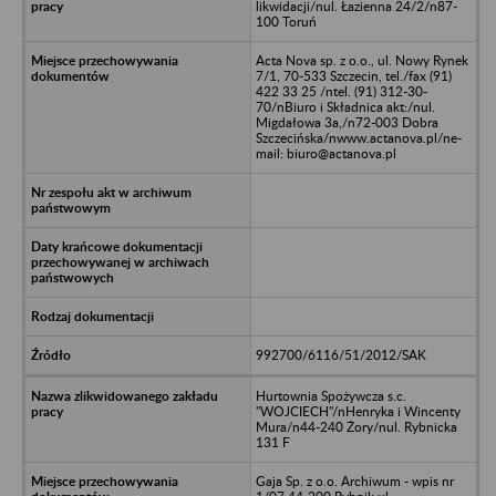
likwidacji/nul. Łazienna 24/2/n87-
100 Toruń
Acta Nova sp. z o.o., ul. Nowy Rynek
7/1, 70-533 Szczecin, tel./fax (91)
422 33 25 /ntel. (91) 312-30-
70/nBiuro i Składnica akt:/nul.
Migdałowa 3a,/n72-003 Dobra
Szczecińska/nwww.actanova.pl/ne-
mail: biuro@actanova.pl
992700/6116/51/2012/SAK
Hurtownia Spożywcza s.c.
"WOJCIECH"/nHenryka i Wincenty
Mura/n44-240 Żory/nul. Rybnicka
131 F
Gaja Sp. z o.o. Archiwum - wpis nr