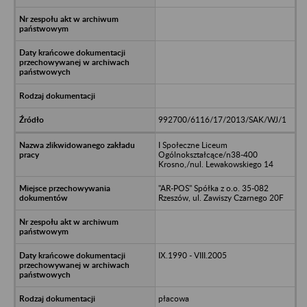
992700/6116/17/2013/SAK/WJ/1
I Społeczne Liceum
Ogólnokształcące/n38-400
Krosno,/nul. Lewakowskiego 14
"AR-POS" Spółka z o.o. 35-082
Rzeszów, ul. Zawiszy Czarnego 20F
IX.1990 - VIII.2005
płacowa