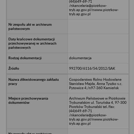
(44)649-69-71
/nkancelaria@piotrkow-
tryb.ap.gov.pl/nwww.piotrkow-
tryb.ap.gov.pl
dokumentacja
992700/6116/54/2012/SAK
Gospodarstwo Rolno Hodowlane
Stanisław Majda, Anna Tyszko s.c.
Pytowice 4,/n97-360 Kamieńsk
Archiwum Państwowe w Piotrkowie
Trybunalskim ul. Toruńska 4, 97-300
Piotrków Trybunalski tel./fax:
(44)649-69-71
/nkancelaria@piotrkow-
tryb.ap.gov.pl/nwww.piotrkow-
tryb.ap.gov.pl