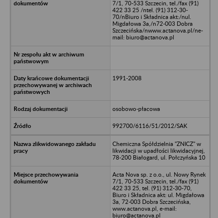
7/1, 70-533 Szczecin, tel./fax (91)
422 33 25 /ntel. (91) 312-30-
70/nBiuro i Składnica akt:/nul.
Migdałowa 3a,/n72-003 Dobra
Szczecińska/nwww.actanova.pl/ne-
mail: biuro@actanova.pl
1991-2008
osobowo-płacowa
992700/6116/51/2012/SAK
Chemiczna Spółdzielnia "ZNICZ" w
likwidacji w upadłości likwidacyjnej,
78-200 Białogard, ul. Połczyńska 10
Acta Nova sp. z o.o., ul. Nowy Rynek
7/1, 70-533 Szczecin, tel./fax (91)
422 33 25, tel. (91) 312-30-70,
Biuro i Składnica akt: ul. Migdałowa
3a, 72-003 Dobra Szczecińska,
www.actanova.pl, e-mail:
biuro@actanova.pl