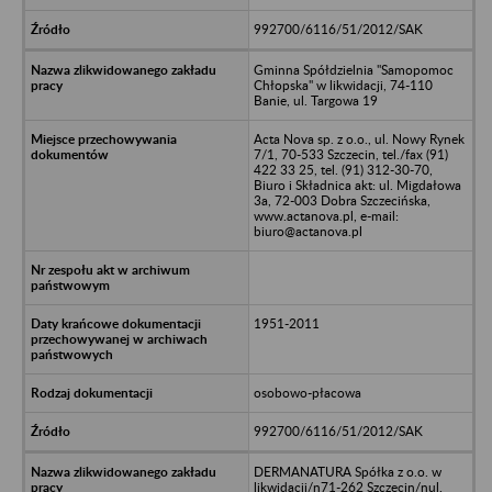
992700/6116/51/2012/SAK
Gminna Spółdzielnia "Samopomoc
Chłopska" w likwidacji, 74-110
Banie, ul. Targowa 19
Acta Nova sp. z o.o., ul. Nowy Rynek
7/1, 70-533 Szczecin, tel./fax (91)
422 33 25, tel. (91) 312-30-70,
Biuro i Składnica akt: ul. Migdałowa
3a, 72-003 Dobra Szczecińska,
www.actanova.pl, e-mail:
biuro@actanova.pl
1951-2011
osobowo-płacowa
992700/6116/51/2012/SAK
DERMANATURA Spółka z o.o. w
likwidacji/n71-262 Szczecin/nul.