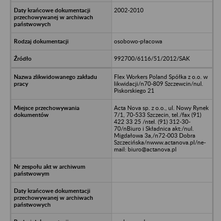
2002-2010
osobowo-płacowa
992700/6116/51/2012/SAK
Flex Workers Poland Spółka z o.o. w
likwidacji/n70-809 Szczewcin/nul.
Piskorskiego 21
Acta Nova sp. z o.o., ul. Nowy Rynek
7/1, 70-533 Szczecin, tel./fax (91)
422 33 25 /ntel. (91) 312-30-
70/nBiuro i Składnica akt:/nul.
Migdałowa 3a,/n72-003 Dobra
Szczecińska/nwww.actanova.pl/ne-
mail: biuro@actanova.pl