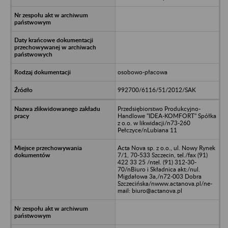
osobowo-płacowa
992700/6116/51/2012/SAK
Przedsiębiorstwo Produkcyjno-
Handlowe "IDEA-KOMFORT" Spółka
z o.o. w likwidacji/n73-260
Pełczyce/nLubiana 11
Acta Nova sp. z o.o., ul. Nowy Rynek
7/1, 70-533 Szczecin, tel./fax (91)
422 33 25 /ntel. (91) 312-30-
70/nBiuro i Składnica akt:/nul.
Migdałowa 3a,/n72-003 Dobra
Szczecińska/nwww.actanova.pl/ne-
mail: biuro@actanova.pl