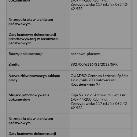
1/07 44-200 Rybnik ul.
Zebrzydowicka 117 tel./fax 032 42-
42-938
osobowo-płacowa
992700/6116/31/2013/SAK
QUADRO Centrum Łazienek Spółka
z o.o./n40-203 Katowice/nul.
Roździeńskiego 97
Gaja Sp. z o.o. Archiwum - wpis nr
1/07 44-200 Rybnik ul.
Zebrzydowicka 117 tel./fax 032 42-
42-938