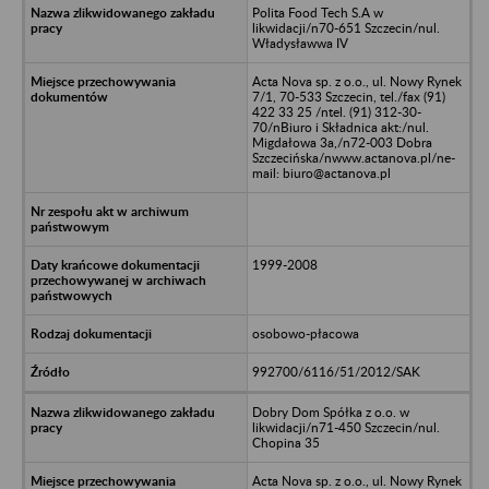
Polita Food Tech S.A w
likwidacji/n70-651 Szczecin/nul.
Władysławwa IV
Acta Nova sp. z o.o., ul. Nowy Rynek
7/1, 70-533 Szczecin, tel./fax (91)
422 33 25 /ntel. (91) 312-30-
70/nBiuro i Składnica akt:/nul.
Migdałowa 3a,/n72-003 Dobra
Szczecińska/nwww.actanova.pl/ne-
mail: biuro@actanova.pl
1999-2008
osobowo-płacowa
992700/6116/51/2012/SAK
Dobry Dom Spółka z o.o. w
likwidacji/n71-450 Szczecin/nul.
Chopina 35
Acta Nova sp. z o.o., ul. Nowy Rynek