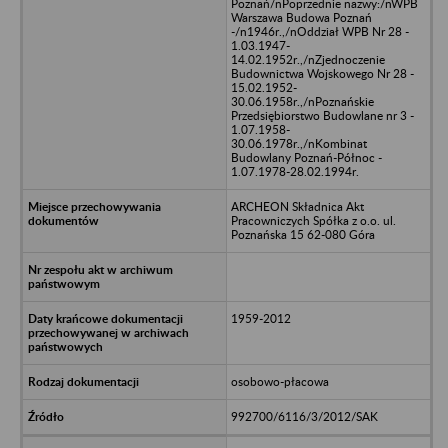
Poznań/nPoprzednie nazwy:/nWPB
Warszawa Budowa Poznań
-/n1946r.,/nOddział WPB Nr 28 -
1.03.1947-
14.02.1952r.,/nZjednoczenie
Budownictwa Wojskowego Nr 28 -
15.02.1952-
30.06.1958r.,/nPoznańskie
Przedsiębiorstwo Budowlane nr 3 -
1.07.1958-
30.06.1978r.,/nKombinat
Budowlany Poznań-Północ -
1.07.1978-28.02.1994r.
ARCHEON Składnica Akt
Pracowniczych Spółka z o.o. ul.
Poznańska 15 62-080 Góra
1959-2012
osobowo-płacowa
992700/6116/3/2012/SAK