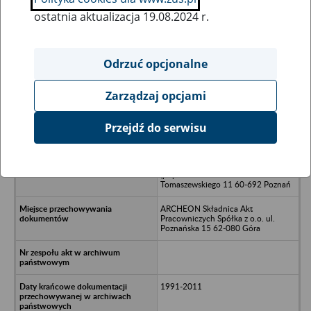
ostatnia aktualizacja 19.08.2024 r.
Wszystkie uwagi można przesyłać poprzez
formularz
Odrzuć opcjonalne
Zarządzaj opcjami
Ukryj wszystkie pozycje bazy
Przejdź do serwisu
JOKER Mańkowscy, Skorupiński
Spółka Jawna Os. Władysława
Łokietka 6F 61-616 Poznań
(poprzedni adres: ul.
Tomaszewskiego 11 60-692 Poznań
ARCHEON Składnica Akt
Pracowniczych Spółka z o.o. ul.
Poznańska 15 62-080 Góra
1991-2011