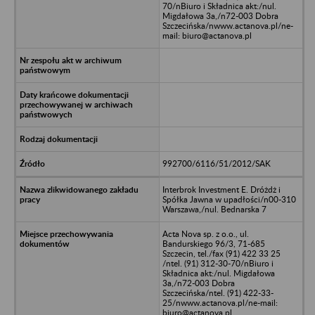
70/nBiuro i Składnica akt:/nul.
Migdałowa 3a,/n72-003 Dobra
Szczecińska/nwww.actanova.pl/ne-
mail: biuro@actanova.pl
992700/6116/51/2012/SAK
Interbrok Investment E. Dróżdż i
Spółka Jawna w upadłości/n00-310
Warszawa,/nul. Bednarska 7
Acta Nova sp. z o.o., ul.
Bandurskiego 96/3, 71-685
Szczecin, tel./fax (91) 422 33 25
/ntel. (91) 312-30-70/nBiuro i
Składnica akt:/nul. Migdałowa
3a,/n72-003 Dobra
Szczecińska/ntel. (91) 422-33-
25/nwww.actanova.pl/ne-mail:
biuro@actanova.pl