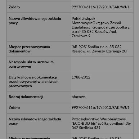
992700/6116/17/2013/SAK/WJ/1
Polski Związek
Motorowy/nOkręgowy Zespół
Działalności Gospodarczej Spółka z
o.o./n35-032 Rzeszów,/nul.
Zamkowa 9
"AR-POS" Spółka z o.o. 35-082
Rzeszów, ul. Zawiszy Czarnego 20F
1988-2012
płacowa
992700/6116/17/2013/SAK/WJ/1
Przedsiębiorstwo Wielobranżowe
"ECO-BUD bis" spółka cywilna/n36-
042 Siedliska 439
"AR-POS" Spółka z o.o. 35-082