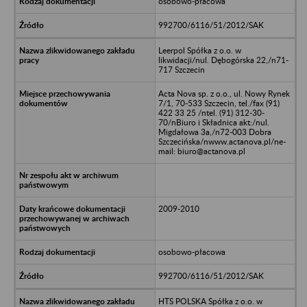
osobowo-płacowa
992700/6116/51/2012/SAK
Leerpol Spółka z o.o. w
likwidacji/nul. Dębogórska 22,/n71-
717 Szczecin
Acta Nova sp. z o.o., ul. Nowy Rynek
7/1, 70-533 Szczecin, tel./fax (91)
422 33 25 /ntel. (91) 312-30-
70/nBiuro i Składnica akt:/nul.
Migdałowa 3a,/n72-003 Dobra
Szczecińska/nwww.actanova.pl/ne-
mail: biuro@actanova.pl
2009-2010
osobowo-płacowa
992700/6116/51/2012/SAK
HTS POLSKA Spółka z o.o. w