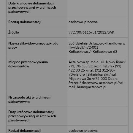
osobowo-płacowa
992700/6116/51/2012/SAK
Spółdzielnia Usługowo-Handlowa w
likwidacji/n72-001
Kołbaskowo,/nKołbaskowo 63
Acta Nova sp. z o.o., ul. Nowy Rynek
7/1, 70-533 Szczecin, tel./fax (91)
422 33 25 /ntel. (91) 312-30-
70/nBiuro i Składnica akt:/nul.
Migdałowa 3a,/n72-003 Dobra
Szczecińska/nwww.actanova.pl/ne-
mail: biuro@actanova.pl
osobowo-płącowa