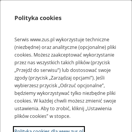
Polityka cookies
Szukaj
Menu
Serwis www.zus.pl wykorzystuje techniczne
(niezbędne) oraz analityczne (opcjonalne) pliki
Rejestry, ewidencje i archiwa
cookies. Możesz zaakceptować wykorzystanie
Baza zlikwidowanych lub
przez nas wszystkich takich plików (przycisk
„Przejdź do serwisu”) lub dostosować swoje
przekształconych zakładów pracy
zgody (przycisk „Zarządzaj opcjami”). Jeśli
wybierzesz przycisk „Odrzuć opcjonalne”,
Nazwa zakładu pracy:
będziemy wykorzystywać tylko niezbędne pliki
cookies. W każdej chwili możesz zmienić swoje
ustawienia. Aby to zrobić, kliknij „Ustawienia
plików cookies” w stopce.
SZUKAJ
Polityka cookies dla www.zus.pl