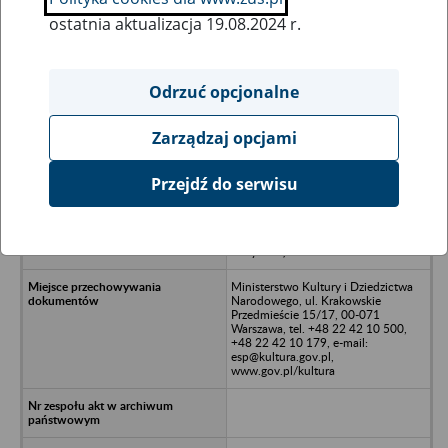
ostatnia aktualizacja 19.08.2024 r.
Wszystkie uwagi można przesyłać poprzez
formularz
Odrzuć opcjonalne
Zarządzaj opcjami
Ukryj wszystkie pozycje bazy
Przejdź do serwisu
Urzędu Generalnego Konserwatora
Zabytków (poprzednie nazwy:
Państwowa Służba Ochrony
Zabytków) - Warszawa
Ministerstwo Kultury i Dziedzictwa
Narodowego, ul. Krakowskie
Przedmieście 15/17, 00-071
Warszawa, tel. +48 22 42 10 500,
+48 22 42 10 179, e-mail:
esp@kultura.gov.pl,
www.gov.pl/kultura