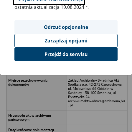
ostatnia aktualizacja 19.08.2024 r.
Wszystkie uwagi można przesyłać poprzez
formularz
Odrzuć opcjonalne
Zarządzaj opcjami
Ukryj wszystkie pozycje bazy
Przejdź do serwisu
Przedsiebiorstwo Przemysłu
Paszowego PRZEM-PASZ Spółka z
o.o. - Boguszyce 102 F Oleśnica
Zakład Archiwalny Składnica Akt
Spółka z o.o. 42-271 Częstochowa,
ul. Malownicza 66 Oddział w
Świdnicy - 58-100 Świdnica, ul.
Bystrzycka 24
archiwumaktswidnica@archiwum,biz
. pl