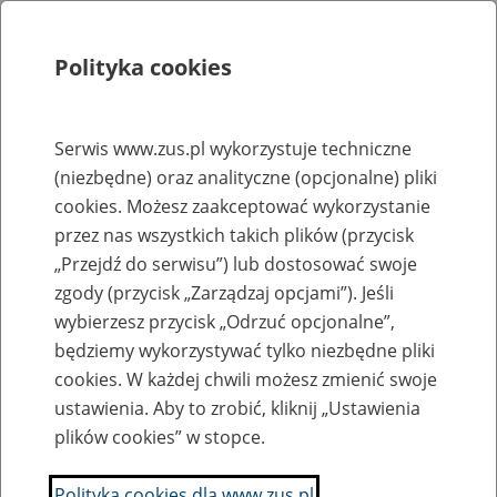
Polityka cookies
Szukaj
Menu
Serwis www.zus.pl wykorzystuje techniczne
(niezbędne) oraz analityczne (opcjonalne) pliki
Rejestry, ewidencje i archiwa
cookies. Możesz zaakceptować wykorzystanie
Baza zlikwidowanych lub
przez nas wszystkich takich plików (przycisk
„Przejdź do serwisu”) lub dostosować swoje
przekształconych zakładów pracy
zgody (przycisk „Zarządzaj opcjami”). Jeśli
wybierzesz przycisk „Odrzuć opcjonalne”,
Nazwa zakładu pracy:
będziemy wykorzystywać tylko niezbędne pliki
cookies. W każdej chwili możesz zmienić swoje
ustawienia. Aby to zrobić, kliknij „Ustawienia
plików cookies” w stopce.
SZUKAJ
Polityka cookies dla www.zus.pl