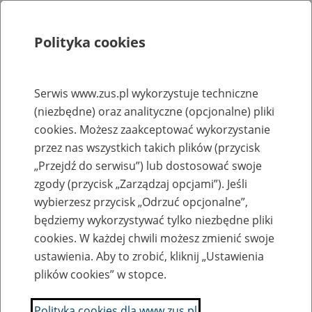
Polityka cookies
Szukaj
Menu
Serwis www.zus.pl wykorzystuje techniczne
(niezbędne) oraz analityczne (opcjonalne) pliki
Rejestry, ewidencje i archiwa
cookies. Możesz zaakceptować wykorzystanie
Baza zlikwidowanych lub
przez nas wszystkich takich plików (przycisk
„Przejdź do serwisu”) lub dostosować swoje
przekształconych zakładów pracy
zgody (przycisk „Zarządzaj opcjami”). Jeśli
wybierzesz przycisk „Odrzuć opcjonalne”,
Nazwa zakładu pracy:
będziemy wykorzystywać tylko niezbędne pliki
cookies. W każdej chwili możesz zmienić swoje
ustawienia. Aby to zrobić, kliknij „Ustawienia
plików cookies” w stopce.
SZUKAJ
Polityka cookies dla www.zus.pl