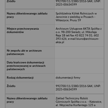
992700/11/2380/2016-SAK; UNP:
2025-00634599
Spółdzielnia Kółek Rolniczych w
Jarocinie z siedzibą w Prusach -
Witaszyce, Prusy 59
Archiwum Usługowe AKTA Spółka z
o.o. 98-200 Sieradz, ul. Mikołaja
Reja 1B tel/fax 43 822 74 01; 602
393 626, e-mail biuro@archiwum-
akta.pl
dokumentacji firmy
992700/11/2380/2016-SAK; UNP:
2025-00634599
Zakład Techniczny Robót
Górniczych Spółka z o.o. - Katowice,
al. Wojciecha Korfantego 125 a