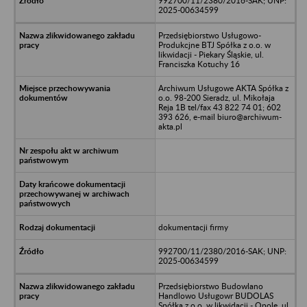
992700/11/2380/2016-SAK; UNP:
2025-00634599
Przedsiębiorstwo Usługowo-
Produkcjne BTJ Spółka z o.o. w
likwidacji - Piekary Śląskie, ul.
Franciszka Kotuchy 16
Archiwum Usługowe AKTA Spółka z
o.o. 98-200 Sieradz, ul. Mikołaja
Reja 1B tel/fax 43 822 74 01; 602
393 626, e-mail biuro@archiwum-
akta.pl
dokumentacji firmy
992700/11/2380/2016-SAK; UNP:
2025-00634599
Przedsiębiorstwo Budowlano
Handlowo Usługowr BUDOLAS
Spółka z o.o. w likwidacji - Opole, ul.