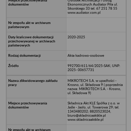
Ośrodek Archiwizacji i Usług
Ekonomicznych Audiator Piła ul.
Sikorskiego 33 tel. 67 251 78 55
www.audiator.com.pl
2020-2025
Akta kadrowo-osobowe
992700/611/64/2025-SAK; UNP:
2025- 00657731
MIKROTECH S.A. w upadłości -
Krosno, ul. Składowa 9 ( poprzednia
nazwa: MIKROTECH S.A. - Krosno,
ul. Składowa 9)
Składnica Akt KLE Spółka z o.o. w
Jaśle - Jasło, ul. Towarowa 29; tel.
1343480202; 8820523024,
biuro@skladnicaaktkle.pl
www.skladnicaaktkle.pl