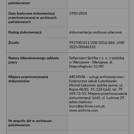
1990-2024
dokumentacja osobowo-płacowa
992700/611/208/2016-SAK; UNP:
2025-00646310
Softproject Spółka z o. o. z siedzibą
w Warszawie - Warszawa, al.
Niepodległości 31/40
ARCHIVIA – usługi archiwistyczne i
historyczne Jakub Lutosławski,
Michał Łakomiec spółka jawna, ul.
Rojna 48/81, 91-134 Łódź, tel. 79
369-71-53. Miejsce przechowywania
dokumentacji: Łódź, ul. Ludowa 29,
adres mailowy:
biuro@archivia.com.pl,
www.archivia.com