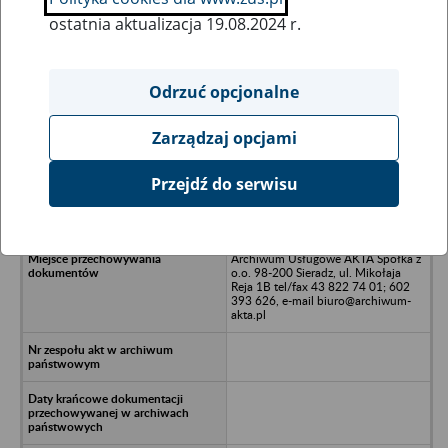
ostatnia aktualizacja 19.08.2024 r.
Wszystkie uwagi można przesyłać poprzez
formularz
Odrzuć opcjonalne
Zarządzaj opcjami
Ukryj wszystkie pozycje bazy
Przejdź do serwisu
FAST FORWARD - Warszawa, ul.
Biały Kamień 8/5
Archiwum Usługowe AKTA Spółka z
o.o. 98-200 Sieradz, ul. Mikołaja
Reja 1B tel/fax 43 822 74 01; 602
393 626, e-mail biuro@archiwum-
akta.pl