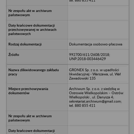
tel. 880 855 411
Dokumentacja osobowo-płacowa
992700/611/2608/2018;
UNP:2018-003446429
GRONEX Sp. z o.o. w upadłości
likwidacyjnej - Warszawa, ul. Wał
Zawadowski 135
Archiwum Sp. z o.o. z siedzibą w
Ostrowie Wielkopolskim – Ostrów
Wielkopolski , ul. Danysza 4;
sekretariat.archiwum@gmail.com;
tel. 880 855 411