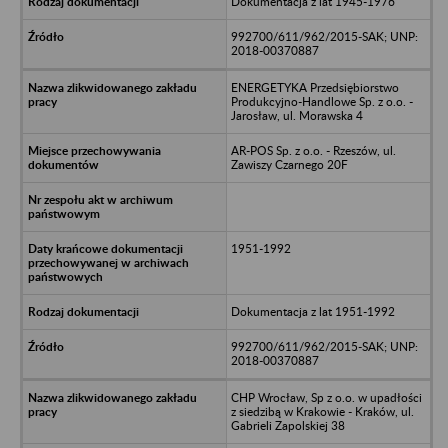
Dokumentacja z lat 1945-1976
992700/611/962/2015-SAK; UNP:
2018-00370887
ENERGETYKA Przedsiębiorstwo
Produkcyjno-Handlowe Sp. z o.o. -
Jarosław, ul. Morawska 4
AR-POS Sp. z o.o. - Rzeszów, ul.
Zawiszy Czarnego 20F
1951-1992
Dokumentacja z lat 1951-1992
992700/611/962/2015-SAK; UNP:
2018-00370887
CHP Wrocław, Sp z o.o. w upadłości
z siedzibą w Krakowie - Kraków, ul.
Gabrieli Zapolskiej 38