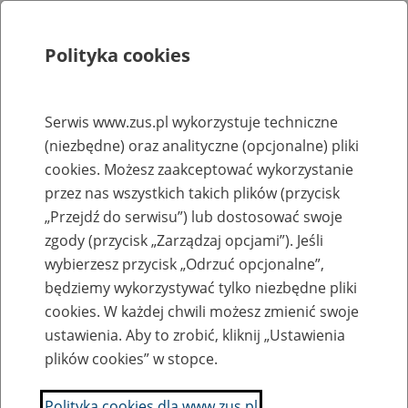
Polityka cookies
Szukaj
Menu
Serwis www.zus.pl wykorzystuje techniczne
(niezbędne) oraz analityczne (opcjonalne) pliki
Rejestry, ewidencje i archiwa
cookies. Możesz zaakceptować wykorzystanie
Baza zlikwidowanych lub
przez nas wszystkich takich plików (przycisk
„Przejdź do serwisu”) lub dostosować swoje
przekształconych zakładów pracy
zgody (przycisk „Zarządzaj opcjami”). Jeśli
wybierzesz przycisk „Odrzuć opcjonalne”,
Nazwa zakładu pracy:
będziemy wykorzystywać tylko niezbędne pliki
cookies. W każdej chwili możesz zmienić swoje
ustawienia. Aby to zrobić, kliknij „Ustawienia
plików cookies” w stopce.
SZUKAJ
Polityka cookies dla www.zus.pl