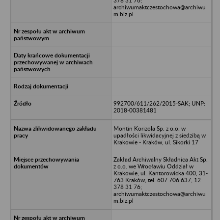
378 31 76;
archiwumaktczestochowa@archiwu
m.biz.pl
992700/611/262/2015-SAK; UNP:
2018-00381481
Montin Korizola Sp. z o.o. w
upadłości likwidacyjnej z siedzibą w
Krakowie - Kraków, ul. Sikorki 17
Zakład Archiwalny Składnica Akt Sp.
z o.o. we Wrocławiu Oddział w
Krakowie, ul. Kantorowicka 400, 31-
763 Kraków; tel. 607 706 637; 12
378 31 76;
archiwumaktczestochowa@archiwu
m.biz.pl