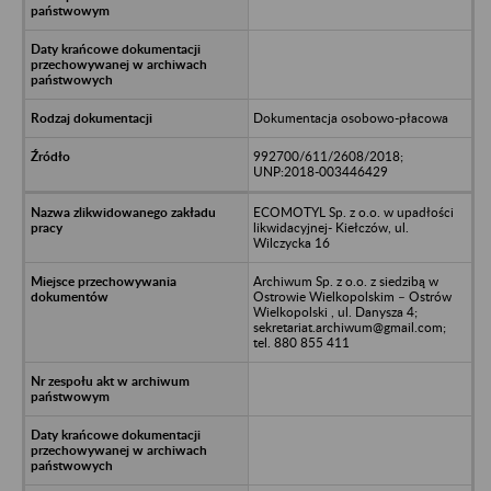
Dokumentacja osobowo-płacowa
992700/611/2608/2018;
UNP:2018-003446429
ECOMOTYL Sp. z o.o. w upadłości
likwidacyjnej- Kiełczów, ul.
Wilczycka 16
Archiwum Sp. z o.o. z siedzibą w
Ostrowie Wielkopolskim – Ostrów
Wielkopolski , ul. Danysza 4;
sekretariat.archiwum@gmail.com;
tel. 880 855 411