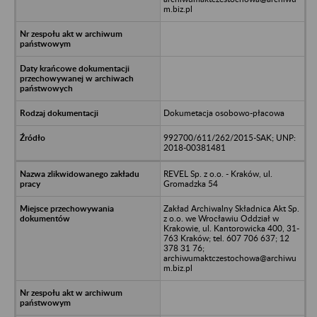
m.biz.pl
Dokumetacja osobowo-płacowa
992700/611/262/2015-SAK; UNP:
2018-00381481
REVEL Sp. z o.o. - Kraków, ul.
Gromadzka 54
Zakład Archiwalny Składnica Akt Sp.
z o.o. we Wrocławiu Oddział w
Krakowie, ul. Kantorowicka 400, 31-
763 Kraków; tel. 607 706 637; 12
378 31 76;
archiwumaktczestochowa@archiwu
m.biz.pl