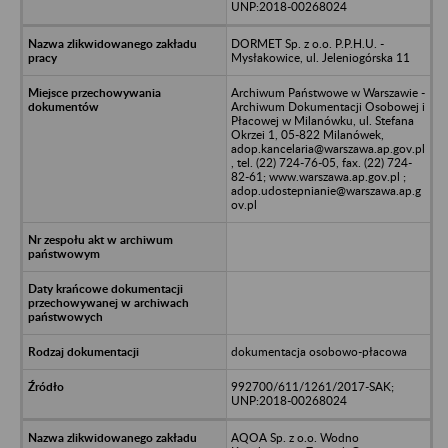
UNP:2018-00268024
DORMET Sp. z o.o. P.P.H.U. -
Mysłakowice, ul. Jeleniogórska 11
Archiwum Państwowe w Warszawie -
Archiwum Dokumentacji Osobowej i
Płacowej w Milanówku, ul. Stefana
Okrzei 1, 05-822 Milanówek,
adop.kancelaria@warszawa.ap.gov.pl
, tel. (22) 724-76-05, fax. (22) 724-
82-61; www.warszawa.ap.gov.pl ;
adop.udostepnianie@warszawa.ap.g
ov.pl
dokumentacja osobowo-płacowa
992700/611/1261/2017-SAK;
UNP:2018-00268024
AQOA Sp. z o.o. Wodno