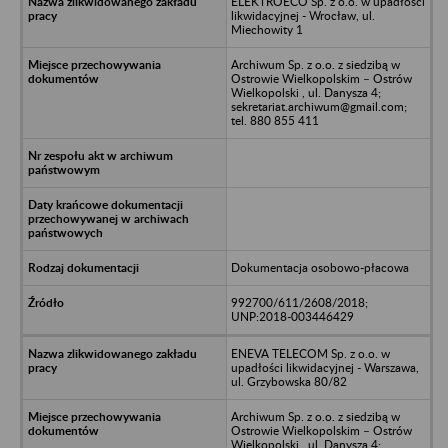
ELEKTROECO Sp. z o.o. w upadłości
likwidacyjnej - Wrocław, ul.
Miechowity 1
Archiwum Sp. z o.o. z siedzibą w
Ostrowie Wielkopolskim – Ostrów
Wielkopolski , ul. Danysza 4;
sekretariat.archiwum@gmail.com;
tel. 880 855 411
Dokumentacja osobowo-płacowa
992700/611/2608/2018;
UNP:2018-003446429
ENEVA TELECOM Sp. z o.o. w
upadłości likwidacyjnej - Warszawa,
ul. Grzybowska 80/82
Archiwum Sp. z o.o. z siedzibą w
Ostrowie Wielkopolskim – Ostrów
Wielkopolski , ul. Danysza 4;