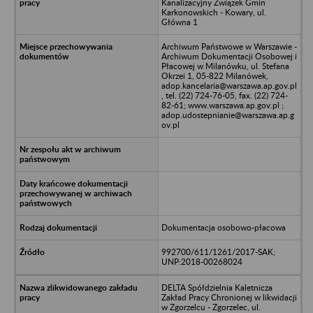
Kanalizacyjny Związek Gmin
Karkonowskich - Kowary, ul.
Główna 1
Archiwum Państwowe w Warszawie -
Archiwum Dokumentacji Osobowej i
Płacowej w Milanówku, ul. Stefana
Okrzei 1, 05-822 Milanówek,
adop.kancelaria@warszawa.ap.gov.pl
, tel. (22) 724-76-05, fax. (22) 724-
82-61; www.warszawa.ap.gov.pl ;
adop.udostepnianie@warszawa.ap.g
ov.pl
Dokumentacja osobowo-płacowa
992700/611/1261/2017-SAK;
UNP:2018-00268024
DELTA Spółdzielnia Kaletnicza
Zakład Pracy Chronionej w likwidacji
w Zgorzelcu - Zgorzelec, ul.