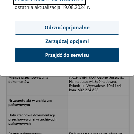
ostatnia aktualizacja 19.08.2024 r.
Wszystkie uwagi można przesyłać poprzez
formularz
Odrzuć opcjonalne
Zarządzaj opcjami
Ukryj wszystkie pozycje bazy
Przejdź do serwisu
EKO MAR Sp. z o.o. - Jastrzębie
Zdrój, ul. Rozwojowa 1
ARCHIWINTROX Gabriel Juszczyk,
Halina Juszczyk Spółka Jawna,
Rybnik, ul. Wyzwolenia 10/41 tel.
kom. 602 224 623
Dokumentacja osobowo-płacowa