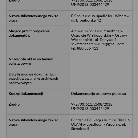
992700/611/2608/2018;
UNP:2018-003446429
FIS sp. z o.o. w upadłości - Wrocław,
ul. Broniborska 42
Archiwum Sp. z o.o. z siedzibą w
Ostrowie Wielkopolskim – Ostrów
Wielkopolski , ul. Danysza 4;
sekretariat.archiwum@gmail.com;
tel. 880 855 411
Dokumentacja osobowo-płacowa
992700/611/2608/2018;
UNP:2018-003446429
Fundacja Edukacji i Kultury TIKKUN
OLAM w upadłości - Wrocław, ul.
Sieradzka 5