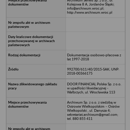
Archiwum Serwis Sp. z o.o., ul.
Kolejowa 8 A, Jordanów Śląski;
info@archiwum.wroc.pl;
http://www.archiwum.wroc.pl
Dokumentacja osobowo-płacowa z
lat 1997-2018
992700/611/40/2015-SAK; UNP:
2018-00366175
DOOR FINANCIAL Polska Sp. z o.o.
w upadłości likwidacyjnej -
Wałbrzych, ul. Wrocławska 113
Archiwum Sp. z o.o. z siedzibą w
Ostrowie Wielkopolskim – Ostrów
Wielkopolski , ul. Danysza 4;
sekretariat.archiwum@gmail.com;
tel. 880 855 411