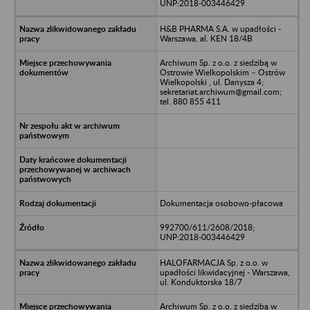
UNP:2018-003446429
H&B PHARMA S.A. w upadłości -
Warszawa, al. KEN 18/4B
Archiwum Sp. z o.o. z siedzibą w
Ostrowie Wielkopolskim – Ostrów
Wielkopolski , ul. Danysza 4;
sekretariat.archiwum@gmail.com;
tel. 880 855 411
Dokumentacja osobowo-płacowa
992700/611/2608/2018;
UNP:2018-003446429
HALOFARMACJA Sp. z o.o. w
upadłości likwidacyjnej - Warszawa,
ul. Konduktorska 18/7
Archiwum Sp. z o.o. z siedzibą w