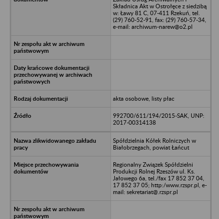
Składnica Akt w Ostrołęce z siedzibą
w: Ławy 81 C, 07-411 Rzekuń, tel.
(29) 760-52-91, fax: (29) 760-57-34,
e-mail: archiwum-narew@o2.pl
akta osobowe, listy płac
992700/611/194/2015-SAK, UNP:
2017-00314138
Spółdzielnia Kółek Rolniczych w
Białobrzegach, powiat Łańcut
Regionalny Związek Spółdzielni
Produkcji Rolnej Rzeszów ul. Ks.
Jałowego 6a, tel./fax 17 852 37 04,
17 852 37 05; http:/www.rzspr.pl, e-
mail: sekretariat@.rzspr.pl