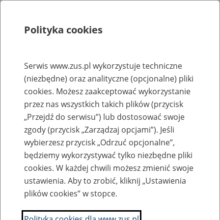
Polityka cookies
Szukaj
Menu
Serwis www.zus.pl wykorzystuje techniczne
(niezbędne) oraz analityczne (opcjonalne) pliki
Rejestry, ewidencje i archiwa
cookies. Możesz zaakceptować wykorzystanie
Baza zlikwidowanych lub
przez nas wszystkich takich plików (przycisk
„Przejdź do serwisu”) lub dostosować swoje
przekształconych zakładów pracy
zgody (przycisk „Zarządzaj opcjami”). Jeśli
wybierzesz przycisk „Odrzuć opcjonalne”,
Nazwa zakładu pracy:
będziemy wykorzystywać tylko niezbędne pliki
cookies. W każdej chwili możesz zmienić swoje
ustawienia. Aby to zrobić, kliknij „Ustawienia
plików cookies” w stopce.
SZUKAJ
Polityka cookies dla www.zus.pl