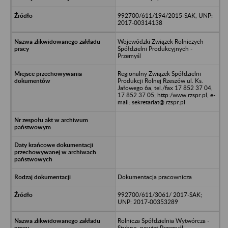
992700/611/194/2015-SAK, UNP:
2017-00314138
Wojewódzki Związek Rolniczych
Spółdzielni Produkcyjnych -
Przemyśl
Regionalny Związek Spółdzielni
Produkcji Rolnej Rzeszów ul. Ks.
Jałowego 6a, tel./fax 17 852 37 04,
17 852 37 05; http:/www.rzspr.pl, e-
mail: sekretariat@.rzspr.pl
Dokumentacja pracownicza
992700/611/3061/ 2017-SAK;
UNP: 2017-00353289
Rolnicza Spółdzielnia Wytwórcza -
Stubno, powiat Przemyśl