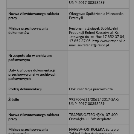
UNP: 2017-00353289
Okręgowa Spółdzielnia Mleczarska -
Przemyśl
Regionalny Związek Spółdzielni
Produkcji Rolnej Rzeszów ul. Ks.
Jałowego 6a, tel./fax 17 852 37 04,
17 852 37 05; http:/www.rzspr.pl, e-
mail: sekretariat@.rzspr.pl
Dokumentacja pracownicza
992700/611/3061/ 2017-SAK;
UNP: 2017-00353289
TRAPRIS OSTROŁĘKA, 07-400
Ostrołęka, ul. Westerplatte
NAREW–OSTROŁĘKA Sp. z o.o.
Zakład Usług Archiwalnych i