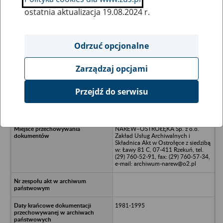
ostatnia aktualizacja 19.08.2024 r.
Wszystkie uwagi można przesyłać poprzez
formularz
Odrzuć opcjonalne
Zarządzaj opcjami
Ukryj wszystkie pozycje bazy
Przejdź do serwisu
Przedszkole Nr 14 w Ostrołęce
NAREW–OSTROŁĘKA Sp. z o.o.
Zakład Usług Archiwalnych i
Składnica Akt w Ostrołęce z siedzibą
w: Ławy 81 C, 07-411 Rzekuń, tel.
(29) 760-52-91, fax: (29) 760-57-34,
e-mail: archiwum-narew@o2.pl
1981-1995