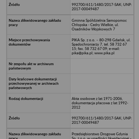
992700/611/1480/2017-SAK; UNP:
2017-00049487
Gminna Spółdzielnia Samopomoc
Chłopska - Cedry Wielkie, ul.
Osadników Wojskowych 7
PIKA Sp. z o.o. – 80-298 Gdańsk, ul.
Spadochroniarzy 7, tel. 58 732 67
15; fax. 58 732 67 09; e-mail:
pika@pika.pl; www.pika.pl
Akta osobowe z lat 1971-2006,
dokumentacja płacowa z lat 1992-
2012
992700/611/1480/2017-SAK; UNP:
2017-00049487
Przedsiębiorstwo Drogowe Gdynia
Sp. z o.o. w upadłości likwidacyjnej -