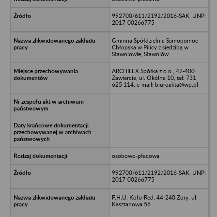
992700/611/2192/2016-SAK, UNP:
2017-00266775
Gminna Spółdzielnia Samopomoc
Chłopska w Pilicy z siedzibą w
Sławniowie, Sławniów
ARCHILEX Spółka z o.o., 42-400
Zawiercie, ul. Okólna 10, tel: 731
625 114, e-mail: biuroakta@wp.pl
osobowo-płacowa
992700/611/2192/2016-SAK, UNP:
2017-00266775
F.H.U. Koło-Red, 44-240 Żory, ul.
Kasztanowa 56