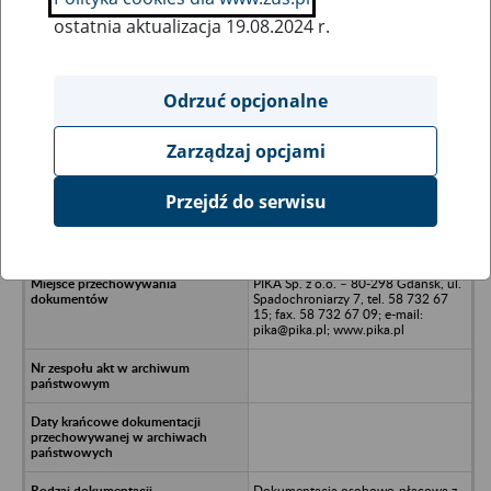
ostatnia aktualizacja 19.08.2024 r.
Wszystkie uwagi można przesyłać poprzez
formularz
Odrzuć opcjonalne
Zarządzaj opcjami
Ukryj wszystkie pozycje bazy
Przejdź do serwisu
NZOZ ZDO JANMAR Sp. z o.o. -
Gdańsk, ul. Wołowa 27
PIKA Sp. z o.o. – 80-298 Gdańsk, ul.
Spadochroniarzy 7, tel. 58 732 67
15; fax. 58 732 67 09; e-mail:
pika@pika.pl; www.pika.pl
Dokumentacja osobowo-płacowa z