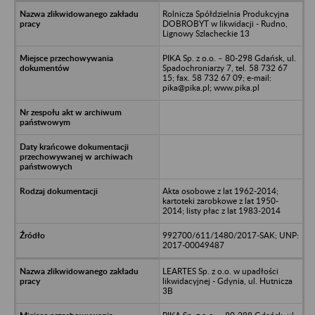
Rolnicza Spółdzielnia Produkcyjna
DOBROBYT w likwidacji - Rudno,
Lignowy Szlacheckie 13
PIKA Sp. z o.o. – 80-298 Gdańsk, ul.
Spadochroniarzy 7, tel. 58 732 67
15; fax. 58 732 67 09; e-mail:
pika@pika.pl; www.pika.pl
Akta osobowe z lat 1962-2014;
kartoteki zarobkowe z lat 1950-
2014; listy płac z lat 1983-2014
992700/611/1480/2017-SAK; UNP:
2017-00049487
LEARTES Sp. z o.o. w upadłości
likwidacyjnej - Gdynia, ul. Hutnicza
3B