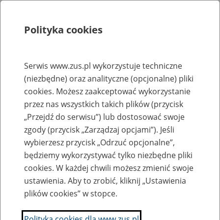
Polityka cookies
Szukaj
Menu
Serwis www.zus.pl wykorzystuje techniczne
(niezbędne) oraz analityczne (opcjonalne) pliki
Rejestry, ewidencje i archiwa
cookies. Możesz zaakceptować wykorzystanie
Baza zlikwidowanych lub
przez nas wszystkich takich plików (przycisk
„Przejdź do serwisu”) lub dostosować swoje
przekształconych zakładów pracy
zgody (przycisk „Zarządzaj opcjami”). Jeśli
wybierzesz przycisk „Odrzuć opcjonalne”,
Nazwa zakładu pracy:
będziemy wykorzystywać tylko niezbędne pliki
cookies. W każdej chwili możesz zmienić swoje
ustawienia. Aby to zrobić, kliknij „Ustawienia
plików cookies” w stopce.
SZUKAJ
Polityka cookies dla www.zus.pl