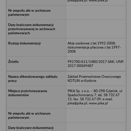
pika@pika.pl; www.pika.pl
Akta osobowe z lat 1992-2008;
dokumentacja płacowa z lat 1997-
2008
992700/611/1480/2017-SAK; UNP:
2017-00049487
Zakład Przetrwórstwa Owocowego
KOTLIN w Kotlinie
PIKA Sp. z o.o. – 80-298 Gdańsk, ul.
Spadochroniarzy 7, tel. 58 732 67
15; fax. 58 732 67 09; e-mail:
pika@pika.pl; www.pika.pl