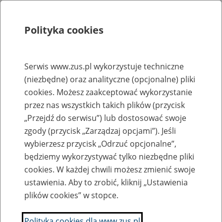
Polityka cookies
Szukaj
Menu
Serwis www.zus.pl wykorzystuje techniczne
(niezbędne) oraz analityczne (opcjonalne) pliki
Rejestry, ewidencje i archiwa
cookies. Możesz zaakceptować wykorzystanie
Baza zlikwidowanych lub
przez nas wszystkich takich plików (przycisk
„Przejdź do serwisu”) lub dostosować swoje
przekształconych zakładów pracy
zgody (przycisk „Zarządzaj opcjami”). Jeśli
wybierzesz przycisk „Odrzuć opcjonalne”,
Nazwa zakładu pracy:
będziemy wykorzystywać tylko niezbędne pliki
cookies. W każdej chwili możesz zmienić swoje
ustawienia. Aby to zrobić, kliknij „Ustawienia
plików cookies” w stopce.
SZUKAJ
Polityka cookies dla www.zus.pl