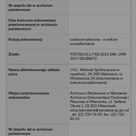
osobowo-płacowa - w trakcie
porządkowania
992700/611/748/2015-SAK, UNP:
2017-00188672
J.H.L. Woźniak Spółka jawna w
upadłości, 34-100 Wadowice, ul.
Mickiewicza 24 (dokumentacja w
trakcie porządkowania)
Archiwum Państwowe w Warszawie -
Archiwum Dokumentacji Osobowej i
Płacowej w Milanówku, ul. Stefana
Okrzei 1, 05-822 Milanówek,
adop.kancelaria@warszawa.ap.gov.pl
, tel. (22) 724-76-05, fax. (22) 724-
82-61