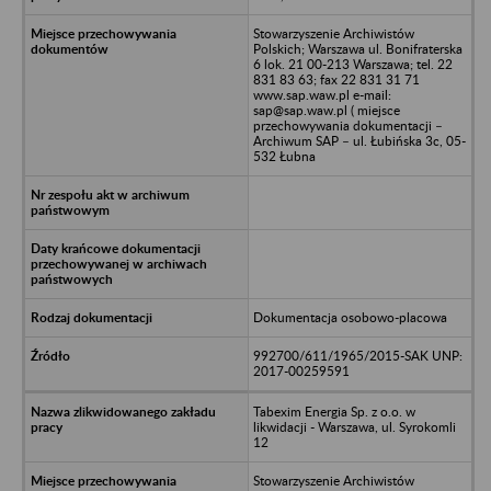
Stowarzyszenie Archiwistów
Polskich; Warszawa ul. Bonifraterska
6 lok. 21 00-213 Warszawa; tel. 22
831 83 63; fax 22 831 31 71
www.sap.waw.pl e-mail:
sap@sap.waw.pl ( miejsce
przechowywania dokumentacji –
Archiwum SAP – ul. Łubińska 3c, 05-
532 Łubna
Dokumentacja osobowo-placowa
992700/611/1965/2015-SAK UNP:
2017-00259591
Tabexim Energia Sp. z o.o. w
likwidacji - Warszawa, ul. Syrokomli
12
Stowarzyszenie Archiwistów