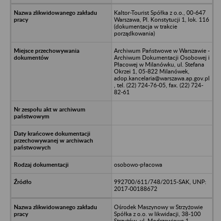
Kaltor-Tourist Spółka z o.o., 00-647
Warszawa, Pl. Konstytucji 1, lok. 116
(dokumentacja w trakcie
porządkowania)
Archiwum Państwowe w Warszawie -
Archiwum Dokumentacji Osobowej i
Płacowej w Milanówku, ul. Stefana
Okrzei 1, 05-822 Milanówek,
adop.kancelaria@warszawa.ap.gov.pl
, tel. (22) 724-76-05, fax. (22) 724-
82-61
osobowo-płacowa
992700/611/748/2015-SAK, UNP:
2017-00188672
Ośrodek Maszynowy w Strzyżowie
Spółka z o.o. w likwidacji, 38-100
Strzyżów, ul. Modrzewiowa 1