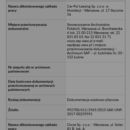
Car-Pol Leasing Sp. z o.o. w
likwidacji - Warszawa, ul. 17 Stycznia
56
Stowarzyszenie Archiwistów
Polskich; Warszawa ul. Bonifraterska
6 lok. 21 00-213 Warszawa; tel. 22
831 83 63; fax 22 831 31 71
www.sap.waw.pl e-mail:
sap@sap.waw.pl ( miejsce
przechowywania dokumentacji –
Archiwum SAP – ul. Łubińska 3c, 05-
532 Łubna
Dokumentacja osobowo-płacowa
992700/611/1965/2015-SAK UNP:
2017-00259591
Oscat Sp. z o.o. - Warszawa, ul. Solec
81 B, lok. A