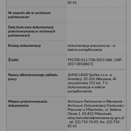
82-61
dokumentacja pracownicza - w
trakcie porządkowania
992700/611/748/2015-SAK, UNP:
2017-00188672
JEANS LAND Spółka z o.o. w
likwidacji, 02-326 Warszawa, Al.
Jerozolimskie 151 lok. 7 U
(dokumentacja w trakcie
porządkowania)
Archiwum Państwowe w Warszawie -
Archiwum Dokumentacji Osobowej i
Płacowej w Milanówku, ul. Stefana
Okrzei 1, 05-822 Milanówek,
adop.kancelaria@warszawa.ap.gov.pl
, tel. (22) 724-76-05, fax. (22) 724-
82-61