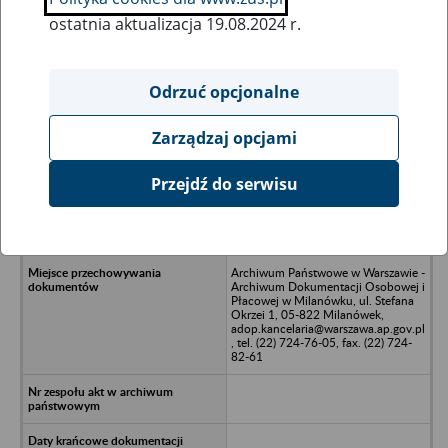
ostatnia aktualizacja 19.08.2024 r.
Wszystkie uwagi można przesyłać poprzez
formularz
Odrzuć opcjonalne
Zarządzaj opcjami
Ukryj wszystkie pozycje bazy
Przejdź do serwisu
Kluge-Dębski, Wałbrzych, ul.
Dojazdowa 4 (dokumentacja w
trakcie porządkowania)
Archiwum Państwowe w Warszawie -
Archiwum Dokumentacji Osobowej i
Płacowej w Milanówku, ul. Stefana
Okrzei 1, 05-822 Milanówek,
adop.kancelaria@warszawa.ap.gov.pl
, tel. (22) 724-76-05, fax. (22) 724-
82-61