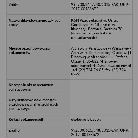
992700/611/748/2015-SAK, UNP:
2017-00188672
K&N Przedsiębiorstwo Usług
Górniczych Spółka z o.o. w
likwidacji, Bartnica, Bartnica 70
(dokumentacja w trakcie
porządkowania)
Archiwum Państwowe w Warszawie -
Archiwum Dokumentacji Osobowej i
Płacowej w Milanówku, ul. Stefana
Okrzei 1, 05-822 Milanówek,
adop.kancelaria@warszawa.ap.gov.pl
, tel. (22) 724-76-05, fax. (22) 724-
82-61
osobowo-płacowa
992700/611/748/2015-SAK; UNP:
2017- 00188672