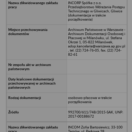
INCORP Spółka z o.o.
Przedsiębiorstwo Wdrażania Postępu
Technicznego w Gliwicach, Gliwice
(dokumentacja w trakcie
porządkowania)
Archiwum Państwowe w Warszawie -
Archiwum Dokumentacji Osobowej i
Płacowej w Milanówku, ul. Stefana
Okrzei 1, 05-822 Milanówek,
adop.kancelaria@warszawa.ap.gov.pl
, tel. (22) 724-76-05, fax. (22) 724-
82-61
osobowo-płacowa w trakcie
porządkowania
992700/611/748/2015-SAK, UNP:
2017-00188672
INCOM Zofia Bartosiewicz, 33-100
Tarnów, ul. Parkowa 28