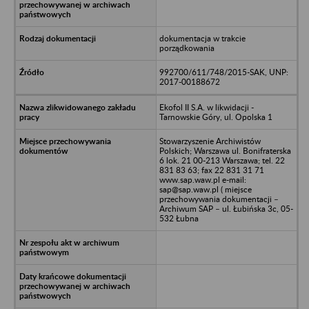
dokumentacja w trakcie
porządkowania
992700/611/748/2015-SAK, UNP:
2017-00188672
Ekofol II S.A. w likwidacji -
Tarnowskie Góry, ul. Opolska 1
Stowarzyszenie Archiwistów
Polskich; Warszawa ul. Bonifraterska
6 lok. 21 00-213 Warszawa; tel. 22
831 83 63; fax 22 831 31 71
www.sap.waw.pl e-mail:
sap@sap.waw.pl ( miejsce
przechowywania dokumentacji –
Archiwum SAP – ul. Łubińska 3c, 05-
532 Łubna