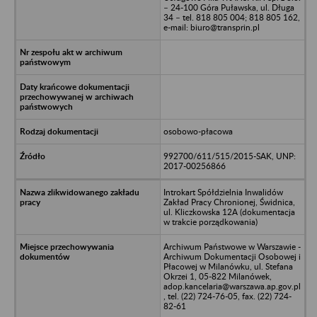
– 24-100 Góra Puławska, ul. Długa
34 – tel. 818 805 004; 818 805 162,
e-mail: biuro@transprin.pl
osobowo-płacowa
992700/611/515/2015-SAK, UNP:
2017-00256866
Introkart Spółdzielnia Inwalidów
Zakład Pracy Chronionej, Świdnica,
ul. Kliczkowska 12A (dokumentacja
w trakcie porządkowania)
Archiwum Państwowe w Warszawie -
Archiwum Dokumentacji Osobowej i
Płacowej w Milanówku, ul. Stefana
Okrzei 1, 05-822 Milanówek,
adop.kancelaria@warszawa.ap.gov.pl
, tel. (22) 724-76-05, fax. (22) 724-
82-61