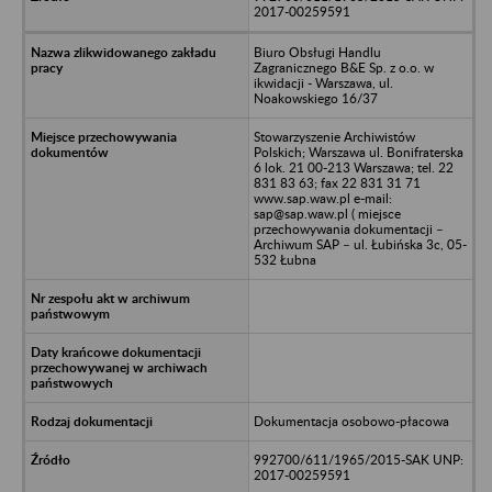
2017-00259591
Biuro Obsługi Handlu
Zagranicznego B&E Sp. z o.o. w
ikwidacji - Warszawa, ul.
Noakowskiego 16/37
Stowarzyszenie Archiwistów
Polskich; Warszawa ul. Bonifraterska
6 lok. 21 00-213 Warszawa; tel. 22
831 83 63; fax 22 831 31 71
www.sap.waw.pl e-mail:
sap@sap.waw.pl ( miejsce
przechowywania dokumentacji –
Archiwum SAP – ul. Łubińska 3c, 05-
532 Łubna
Dokumentacja osobowo-płacowa
992700/611/1965/2015-SAK UNP:
2017-00259591