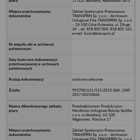
11-320 Jeziorany, Radostowo 36/3
Zakład Spedycyjno-Przewozowy
TRANSPRIN Sp. z.o.o. - Archiwum
Usługowe Filia TRANSPRIN Sp. z o.o.
– 24-100 Góra Puławska, ul. Długa
34 – tel. 818 805 004; 818 805 162,
e-mail: biuro@transprin.pl
osobowo-płacowa
992700/611/515/2015-SAK, UNP:
2017-00256866
Przedsiębiorstwo Produkcyjno-
Handlowo-Usługowe Rolcop Spółka
z o.o. w likwidacji, 62-100
Wągrowiec, Potulice 17
Zakład Spedycyjno-Przewozowy
TRANSPRIN Sp. z.o.o. - Archiwum
Usługowe Filia TRANSPRIN Sp. z o.o.