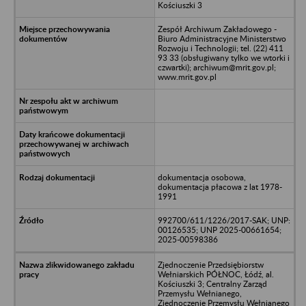
Kościuszki 3
Zespół Archiwum Zakładowego -
Biuro Administracyjne Ministerstwo
Rozwoju i Technologii; tel. (22) 411
93 33 (obsługiwany tylko we wtorki i
czwartki); archiwum@mrit.gov.pl;
www.mrit.gov.pl
dokumentacja osobowa,
dokumentacja płacowa z lat 1978-
1991
992700/611/1226/2017-SAK; UNP:
00126535; UNP 2025-00661654;
2025-00598386
Zjednoczenie Przedsiębiorstw
Wełniarskich PÓŁNOC, Łódź, al.
Kościuszki 3; Centralny Zarząd
Przemysłu Wełnianego,
Zjednoczenie Przemysłu Wełnianego