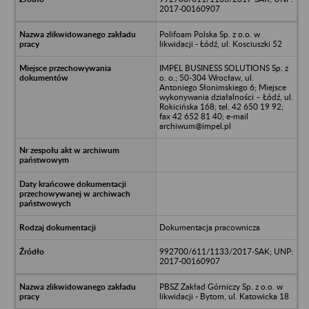
2017-00160907
Polifoam Polska Sp. z o.o. w
likwidacji - Łódź, ul. Kosciuszki 52
IMPEL BUSINESS SOLUTIONS Sp. z
o. o.; 50-304 Wrocław, ul.
Antoniego Słonimskiego 6; Miejsce
wykonywania działalności – Łódź, ul.
Rokicińska 168; tel. 42 650 19 92;
fax 42 652 81 40; e-mail
archiwum@impel.pl
Dokumentacja pracownicza
992700/611/1133/2017-SAK; UNP:
2017-00160907
PBSZ Zakład Górniczy Sp. z o.o. w
likwidacji - Bytom, ul. Katowicka 18