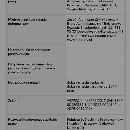
Antykorozyjnych i Budowlanych
Przemysłu Węglowego PRABUD,
Świętochłowice, ul. Imieli 14
Zespół Archiwum Zakładowego -
Biuro Administracyjne Ministerstwo
Rozwoju i Technologii; tel. (22) 411
93 33 (obsługiwany tylko we wtorki i
czwartki); archiwum@mrit.gov.pl;
www.mrit.gov.pl
dokumentacja osobowa,
dokumentacja płacowa od 1974
roku
992700/611/1226/2017-SAK; UNP:
00126535; UNP 2025-00661654;
2025-00598386
Rolnicza Spółdzielnia Produkcyjna w
likwidacji - Brzeziny; Gałkówek
Kolonia 16