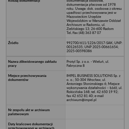
dokumentacja osobowa,
dokumentacja płacowa od 1978
roku. Uwaga: dok. osobowa z okresu
upadłosci przechowywana jest w
Mazowieckim Urzędzie
Wojewódzkim w Warszawie Oddział
Archiwum w Radomiu, ul.
Zielińskiego 13; 26-600 Radom
Tel./fax (48) 363 87 07
992700/611/1226/2017-SAK; UNP:
00126535; UNP 2025-00661654;
2025-00598386
Protyl Sp. z o.o. - Wieluń, ul.
Fabryczna 8
IMPEL BUSINESS SOLUTIONS Sp. z
o. o.; 50-304 Wrocław, ul.
Antoniego Słonimskiego 6; Miejsce
wykonywania działalności – Łódź, ul.
Rokicińska 168; tel. 42 650 19 92;
fax 42 652 81 40; e-mail
archiwum@impel.pl