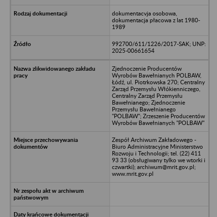
dokumentacvja osobowa,
dokumentacja płacowa z lat 1980-
1989
992700/611/1226/2017-SAK; UNP:
2025-00661654
Zjednoczenie Producentów
Wyrobów Bawełnianych POLBAW,
Łódź, ul. Piotrkowska 270; Centralny
Zarząd Przemysłu Włókienniczego,
Centralny Zarząd Przemysłu
Bawełnianego; Zjednoczenie
Przemysłu Bawełnianego
"POLBAW"; Zrzeszenie Producentów
Wyrobów Bawełnianych "POLBAW"
Zespół Archiwum Zakładowego -
Biuro Administracyjne Ministerstwo
Rozwoju i Technologii; tel. (22) 411
93 33 (obsługiwany tylko we wtorki i
czwartki); archiwum@mrit.gov.pl;
www.mrit.gov.pl