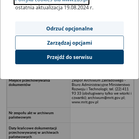
ostatnia aktualizacja 19.08.2024 r.
Wszystkie uwagi można przesyłać poprzez
formularz
Odrzuć opcjonalne
Zarządzaj opcjami
Ukryj wszystkie pozycje bazy
Przejdź do serwisu
Konstantynowski Zakład Przemysłu
Bawełnianego w Konstantynowie
Zespół Archiwum Zakładowego -
Biuro Administracyjne Ministerstwo
Rozwoju i Technologii; tel. (22) 411
93 33 (obsługiwany tylko we wtorki i
czwartki); archiwum@mrit.gov.pl;
www.mrit.gov.pl