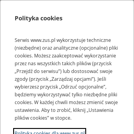
Polityka cookies
Szukaj
Menu
Serwis www.zus.pl wykorzystuje techniczne
(niezbędne) oraz analityczne (opcjonalne) pliki
Rejestry, ewidencje i archiwa
cookies. Możesz zaakceptować wykorzystanie
Baza zlikwidowanych lub
przez nas wszystkich takich plików (przycisk
„Przejdź do serwisu”) lub dostosować swoje
przekształconych zakładów pracy
zgody (przycisk „Zarządzaj opcjami”). Jeśli
wybierzesz przycisk „Odrzuć opcjonalne”,
Nazwa zakładu pracy:
będziemy wykorzystywać tylko niezbędne pliki
cookies. W każdej chwili możesz zmienić swoje
ustawienia. Aby to zrobić, kliknij „Ustawienia
plików cookies” w stopce.
SZUKAJ
Polityka cookies dla www.zus.pl