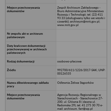
Zespół Archiwum Zakładowego -
Biuro Administracyjne Ministerstwo
Rozwoju i Technologii; tel. (22) 411
93 33 (obsługiwany tylko we wtorki i
czwartki); archiwum@mrit.gov.pl;
www.mrit.gov.pl
osobowo-płacowa
992700/611/1226/2017-SAK; UNP:
00126535
Odlewnia Żeliwa Stąporków
Agencja Rozwoju Regionalnego w
Starachowicach - Starachowice 27-
200, ul. Główna 8 ( dawna ul.
Radomska 29); tel. 41 275 30 70 e-
mail: archiwum. farr@wp.pl