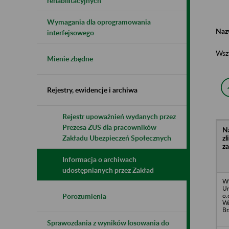
rehabilitacyjnych
Wymagania dla oprogramowania
Naz
interfejsowego
Wsz
Mienie zbędne
Rejestry, ewidencje i archiwa
Rejestr upoważnień wydanych przez
Prezesa ZUS dla pracowników
N
z
Zakładu Ubezpieczeń Społecznych
z
Informacja o archiwach
udostępnianych przez Zakład
W
Un
o.
Porozumienia
Wa
Br
Sprawozdania z wyników losowania do