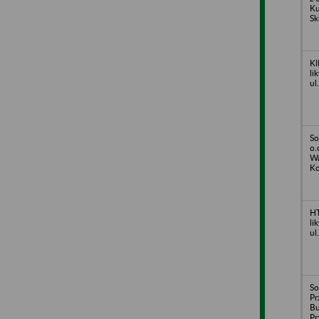
Ku
Sk
KI
li
ul
So
o.
Wa
Ko
HT
li
ul
So
Pr
B
Pr