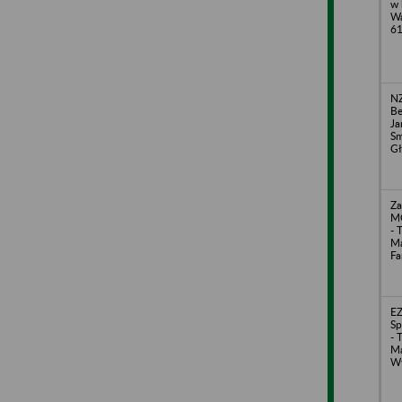
w 
Wa
6
NZ
Be
Ja
Sm
Gł
Za
MO
- 
Ma
Fa
E
Sp
- 
Ma
Wy