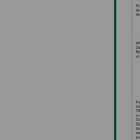
PU
li
Ni
Wy
Za
Rz
ul
Fi
U
TR
o.
Oś
Dą
(d
tr
po