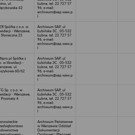
tno, ul.
Łubna, tel. 22 727 57
lęczkowska 42
96, e-mail:
archiwum@sap.waw.p
l
ER Spółka z o.o. w
Archiwum SAP, ul
kwidacji - Warszawa,
Łubińska 3C , 05-532
. Słoneczna 25
Łubna, tel. 22 727 57
96, e-mail:
archiwum@sap.waw.p
l
ftpro.pl Spółka z
Archiwum SAP, ul
o. w likwidacji -
Łubińska 3C , 05-532
rszawa, ul.
Łubna, tel. 22 727 57
szykowa 60/62
96, e-mail:
archiwum@sap.waw.p
l
G Sp. z o.o. w
Archiwum SAP, ul
kwidacji - Warszawa,
Łubińska 3C , 05-532
. Pryzmaty 4
Łubna, tel. 22 727 57
96, e-mail:
archiwum@sap.waw.p
l
snowieckie
Archiwum Państwowe
zedsiębiorstwo
w Warszawie Oddział
udownictwa
Dokumentacji
zemysłowego -
Osobowej i Płacowej