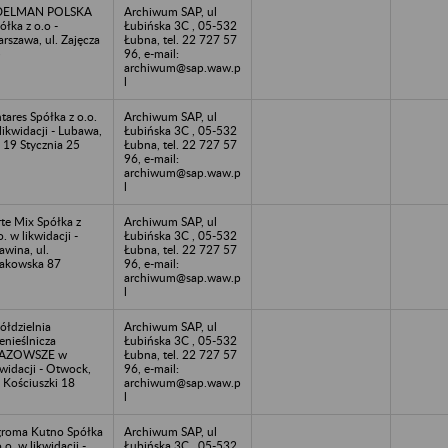
DELMAN POLSKA
Archiwum SAP, ul
ółka z o.o -
Łubińska 3C , 05-532
rszawa, ul. Zajęcza
Łubna, tel. 22 727 57
5
96, e-mail:
archiwum@sap.waw.p
l
tares Spółka z o.o.
Archiwum SAP, ul
likwidacji - Lubawa,
Łubińska 3C , 05-532
. 19 Stycznia 25
Łubna, tel. 22 727 57
96, e-mail:
archiwum@sap.waw.p
l
te Mix Spółka z
Archiwum SAP, ul
o. w likwidacji -
Łubińska 3C , 05-532
awina, ul.
Łubna, tel. 22 727 57
akowska 87
96, e-mail:
archiwum@sap.waw.p
l
ółdzielnia
Archiwum SAP, ul
enieślnicza
Łubińska 3C , 05-532
AZOWSZE w
Łubna, tel. 22 727 57
kwidacji - Otwock,
96, e-mail:
. Kościuszki 18
archiwum@sap.waw.p
l
roma Kutno Spółka
Archiwum SAP, ul
o.o. w likwidacji -
Łubińska 3C , 05-532