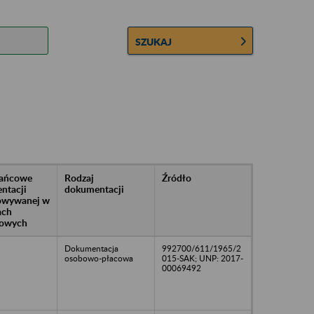
SZUKAJ
rańcowe
Rodzaj
Źródło
ntacji
dokumentacji
owywanej w
ach
owych
Dokumentacja
992700/611/1965/2
osobowo-płacowa
015-SAK; UNP: 2017-
00069492