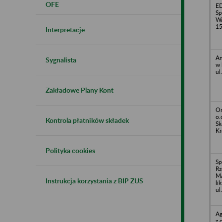
OFE
E
Sp
Wa
1
Interpretacje
An
Sygnalista
w 
ul
Zakładowe Plany Kont
Or
o.
Kontrola płatników składek
Sk
Kr
Polityka cookies
Sp
Rz
M
Instrukcja korzystania z BIP ZUS
li
ul
Ag
z 