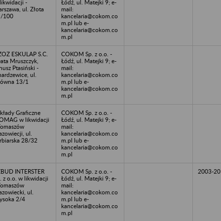
likwidacji -
Łódź, ul. Matejki 9; e-
rszawa, ul. Złota
mail:
1/100
kancelaria@cokom.co
m.pl lub e-
kancelaria@cokom.co
m.pl
OZ ESKULAP S.C.
COKOM Sp. z o.o. -
ata Mruszczyk,
Łódź, ul. Matejki 9; e-
nusz Ptasiński -
mail:
ardzewice, ul.
kancelaria@cokom.co
ówna 13/1
m.pl lub e-
kancelaria@cokom.co
m.pl
kłady Graficzne
COKOM Sp. z o.o. -
MAG w likwidacji
Łódź, ul. Matejki 9; e-
Tomaszów
mail:
zowiecji, ul.
kancelaria@cokom.co
rbiarska 28/32
m.pl lub e-
kancelaria@cokom.co
m.pl
ZBUD INTERSTER
COKOM Sp. z o.o. -
2003-20
. z o.o. w likwidacji
Łódź, ul. Matejki 9; e-
Tomaszów
mail:
zowiecki, ul.
kancelaria@cokom.co
soka 2/4
m.pl lub e-
kancelaria@cokom.co
m.pl