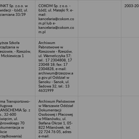
NKT Sp. z.o.o. w
COKOM Sp. z o.o. -
2003-20
kwidacji - Łódź, ul.
Łódź, ul. Matejki 9; e-
ciarniana 33/39
mail:
kancelaria@cokom.co
m.pl lub e-
kancelaria@cokom.co
m.pl
ższa Szkoła
Archiwum
rządzania w
Pabnstwowe w
eszowie, - Rzeszów,
Rzeszowie - Rzeszów,
. Mickiewicza 1
ul. Warneńczyka 57;
tel.: 17 2304808, 17
23048 18; fax: 17
2304828, e-mail:
archiwum@rzeszow.a
p.gov.pl Oddział w
Sanoku - Sanok, ul.
Sadowa 32, tel.: 13
4631999
rma Transportowo-
Archiwum Państwowe
sługowa
w Warszawie Oddział
ANSCHEMIA Sp. z
Dokumentacji
o., 32-600
Osobowej i Płacowej
więcim, ul.
w Milanówku, ul.
browskiego 70
Stefana Okrzei 1, 05-
okumentacja w
822 Milanówek, tel.
akcie
22 724 76 05, adres
rządkowania)
e-mail: