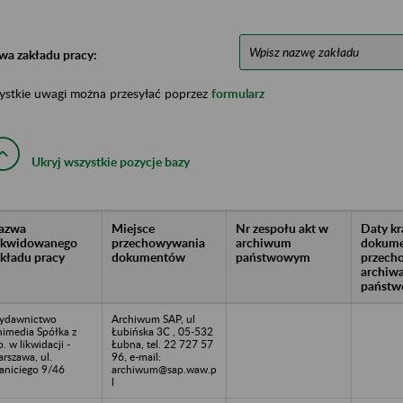
wa zakładu pracy:
ystkie uwagi można przesyłać poprzez
formularz
Ukryj wszystkie pozycje bazy
azwa
Miejsce
Nr zespołu akt w
Daty k
likwidowanego
przechowywania
archiwum
dokume
akładu pracy
dokumentów
państwowym
przech
archiw
państw
ydawnictwo
Archiwum SAP, ul
imedia Spółka z
Łubińska 3C , 05-532
o. w likwidacji -
Łubna, tel. 22 727 57
rszawa, ul.
96, e-mail:
aniciego 9/46
archiwum@sap.waw.p
l