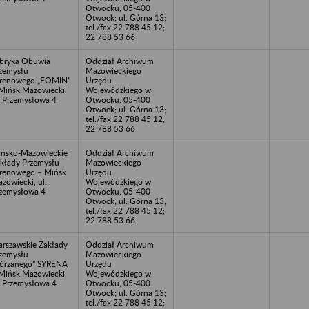
Otwocku, 05-400
Otwock; ul. Górna 13;
tel./fax 22 788 45 12;
22 788 53 66
bryka Obuwia
Oddział Archiwum
zemysłu
Mazowieckiego
renowego „FOMIN”
Urzędu
Mińsk Mazowiecki,
Wojewódzkiego w
. Przemysłowa 4
Otwocku, 05-400
Otwock; ul. Górna 13;
tel./fax 22 788 45 12;
22 788 53 66
ńsko-Mazowieckie
Oddział Archiwum
kłady Przemysłu
Mazowieckiego
renowego – Mińsk
Urzędu
zowiecki, ul.
Wojewódzkiego w
zemysłowa 4
Otwocku, 05-400
Otwock; ul. Górna 13;
tel./fax 22 788 45 12;
22 788 53 66
rszawskie Zakłady
Oddział Archiwum
zemysłu
Mazowieckiego
órzanego” SYRENA
Urzędu
Mińsk Mazowiecki,
Wojewódzkiego w
. Przemysłowa 4
Otwocku, 05-400
Otwock; ul. Górna 13;
tel./fax 22 788 45 12;