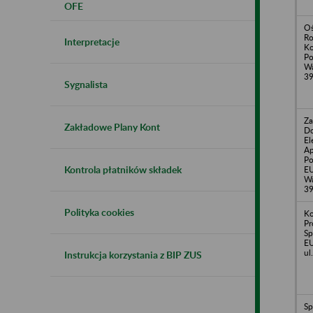
OFE
Oś
Ro
Interpretacje
Ko
Po
Wa
3
Sygnalista
Za
Zakładowe Plany Kont
Do
El
Ap
Po
Kontrola płatników składek
E
Wa
3
Polityka cookies
Ko
Pr
Sp
EU
ul
Instrukcja korzystania z BIP ZUS
Sp