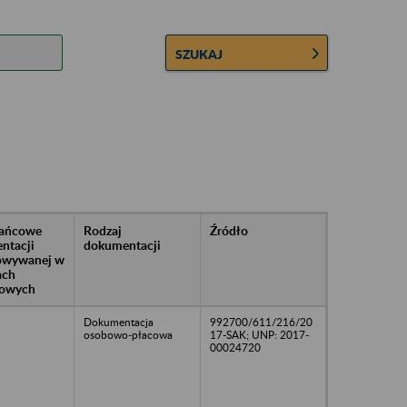
SZUKAJ
rańcowe
Rodzaj
Źródło
ntacji
dokumentacji
owywanej w
ach
owych
Dokumentacja
992700/611/216/20
osobowo-płacowa
17-SAK; UNP: 2017-
00024720