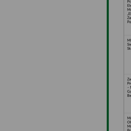
Pr
El
Me
„E
Za
Po
ME
Si
Sk
Za
Pr
–
Gd
Be
Mi
Ob
Mi
Pr