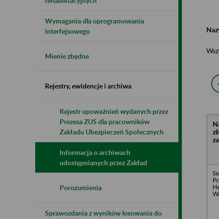
rehabilitacyjnych
Wymagania dla oprogramowania
Naz
interfejsowego
Wsz
Mienie zbędne
Rejestry, ewidencje i archiwa
Rejestr upoważnień wydanych przez
Prezesa ZUS dla pracowników
N
z
Zakładu Ubezpieczeń Społecznych
z
Informacja o archiwach
udostępnianych przez Zakład
St
Pr
Ha
Porozumienia
Wa
Sprawozdania z wyników losowania do