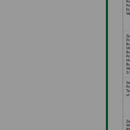
Ko
Pr
E
Wa
Zj
Pr
B
Mi
Bu
Pr
Ma
Bu
Wa
3/
Si
Pr
Te
ul
Za
Wk
RS