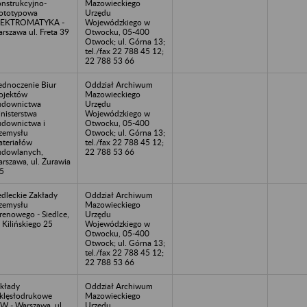
nstrukcyjno-
Mazowieckiego
ototypowa
Urzędu
LEKTROMATYKA -
Wojewódzkiego w
rszawa ul. Freta 39
Otwocku, 05-400
Otwock; ul. Górna 13;
tel./fax 22 788 45 12;
22 788 53 66
ednoczenie Biur
Oddział Archiwum
ojektów
Mazowieckiego
udownictwa
Urzędu
nisterstwa
Wojewódzkiego w
downictwa i
Otwocku, 05-400
zemysłu
Otwock; ul. Górna 13;
teriałów
tel./fax 22 788 45 12;
dowlanych,
22 788 53 66
rszawa, ul. Żurawia
5
edleckie Zakłady
Oddział Archiwum
zemysłu
Mazowieckiego
renowego - Siedlce,
Urzędu
. Kilińskiego 25
Wojewódzkiego w
Otwocku, 05-400
Otwock; ul. Górna 13;
tel./fax 22 788 45 12;
22 788 53 66
kłady
Oddział Archiwum
lęsłodrukowe
Mazowieckiego
W - Warszawa, ul.
Urzędu