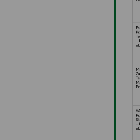
Fa
Pr
Te
– 
ul
Mi
Za
Te
Ma
Pr
Wa
Pr
Sk
– 
ul