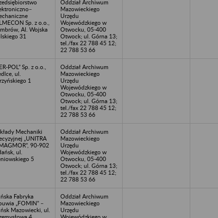
zedsiębiorstwo
Oddział Archiwum
ektroniczno–
Mazowieckiego
chaniczne
Urzędu
LMECON Sp. z o.o.,
Wojewódzkiego w
mbrów, Al. Wojska
Otwocku, 05-400
lskiego 31
Otwock; ul. Górna 13;
tel./fax 22 788 45 12;
22 788 53 66
R-POL” Sp. z o.o.,
Oddział Archiwum
edlce, ul.
Mazowieckiego
rzyńskiego 1
Urzędu
Wojewódzkiego w
Otwocku, 05-400
Otwock; ul. Górna 13;
tel./fax 22 788 45 12;
22 788 53 66
kłady Mechaniki
Oddział Archiwum
ecyzyjnej „UNITRA
Mazowieckiego
 MAGMOR”, 90-902
Urzędu
ańsk, ul.
Wojewódzkiego w
niowskiego 5
Otwocku, 05-400
Otwock; ul. Górna 13;
tel./fax 22 788 45 12;
22 788 53 66
ńska Fabryka
Oddział Archiwum
uwia „FOMIN” –
Mazowieckiego
ńsk Mazowiecki, ul.
Urzędu
zemysłowa 4
Wojewódzkiego w