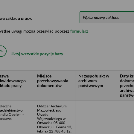
wa zakładu pracy:
ystkie uwagi można przesyłać poprzez
formularz
Ukryj wszystkie pozycje bazy
azwa
Miejsce
Nr zespołu akt w
Daty k
likwidowanego
przechowywania
archiwum
dokume
akładu pracy
dokumentów
państwowym
przech
archiw
państw
ołeczne
Oddział Archiwum
zedsiębiorstwo
Mazowieckiego
ndlu Opałem -
Urzędu
rszawa
Wojewódzkiego w
Otwocku, 05-400
Otwock; ul. Górna 13;
tel./fax 22 788 45 12;