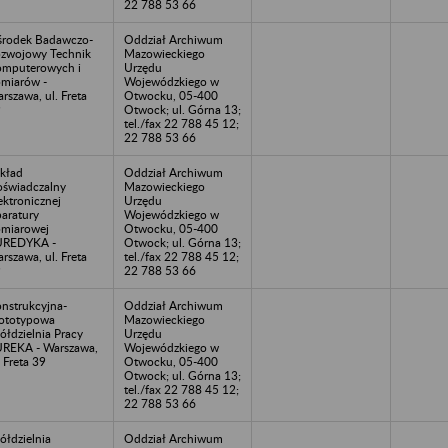
22 788 53 66
rodek Badawczo-
Oddział Archiwum
zwojowy Technik
Mazowieckiego
mputerowych i
Urzędu
miarów -
Wojewódzkiego w
rszawa, ul. Freta
Otwocku, 05-400
9
Otwock; ul. Górna 13;
tel./fax 22 788 45 12;
22 788 53 66
kład
Oddział Archiwum
świadczalny
Mazowieckiego
ektronicznej
Urzędu
aratury
Wojewódzkiego w
miarowej
Otwocku, 05-400
UREDYKA -
Otwock; ul. Górna 13;
rszawa, ul. Freta
tel./fax 22 788 45 12;
9
22 788 53 66
nstrukcyjna-
Oddział Archiwum
ototypowa
Mazowieckiego
ółdzielnia Pracy
Urzędu
REKA - Warszawa,
Wojewódzkiego w
. Freta 39
Otwocku, 05-400
Otwock; ul. Górna 13;
tel./fax 22 788 45 12;
22 788 53 66
ółdzielnia
Oddział Archiwum