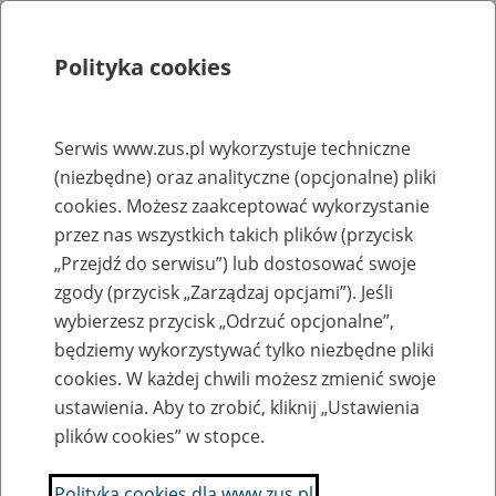
Polityka cookies
Szukaj
Menu
Serwis www.zus.pl wykorzystuje techniczne
(niezbędne) oraz analityczne (opcjonalne) pliki
Rejestry, ewidencje i archiwa
cookies. Możesz zaakceptować wykorzystanie
Baza zlikwidowanych lub
przez nas wszystkich takich plików (przycisk
„Przejdź do serwisu”) lub dostosować swoje
przekształconych zakładów pracy
zgody (przycisk „Zarządzaj opcjami”). Jeśli
wybierzesz przycisk „Odrzuć opcjonalne”,
Nazwa zakładu pracy:
będziemy wykorzystywać tylko niezbędne pliki
cookies. W każdej chwili możesz zmienić swoje
ustawienia. Aby to zrobić, kliknij „Ustawienia
plików cookies” w stopce.
SZUKAJ
Polityka cookies dla www.zus.pl