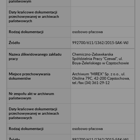
osobowo-płacowa
992700/611/1362/2015-SAK-WJ
Chemiczno-Zabawkarska
Spółdzielnia Pracy "Czewal", ul.
Boya-Żeleńskiego w Częstochowie
Archiwum "MIREX" Sp. z o.o., ul.
Okólna 79C, 42-200 Częstochowa,
tel./fax (34) 361-29-12
osobowo-płacowa
992700/611/1362/2015-SAK-WJ