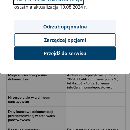
ostatnia aktualizacja 19.08.2024 r.
Wszystkie uwagi można przesyłać poprzez
formularz
Odrzuć opcjonalne
Zarządzaj opcjami
Ukryj wszystkie pozycje bazy
Przejdź do serwisu
DORA Sp. z o.o., ul. Płowiecka 70,
04-501 Warszawa
Archiwum Depozytowe Sp. z o.o.;
20-207 Lublin; ul. Turystyczna 9 ;
tel./fax 81 748 92 18; e-mail:
info@archiwumdepozytowe.pl
Dokumentacja osobowo-płacowa