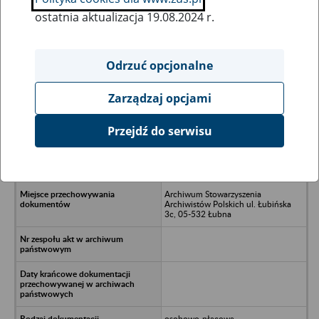
ostatnia aktualizacja 19.08.2024 r.
Wszystkie uwagi można przesyłać poprzez
formularz
Odrzuć opcjonalne
Zarządzaj opcjami
Ukryj wszystkie pozycje bazy
Przejdź do serwisu
Przedsiębiorstwo Produkcji Sprzętu
Komunalnego "Prokom" w Łobzie,
73-150 Łobez, ul. H. Sawickiej
Archiwum Stowarzyszenia
Archiwistów Polskich ul. Łubińska
3c, 05-532 Łubna
osobowo-płacowa