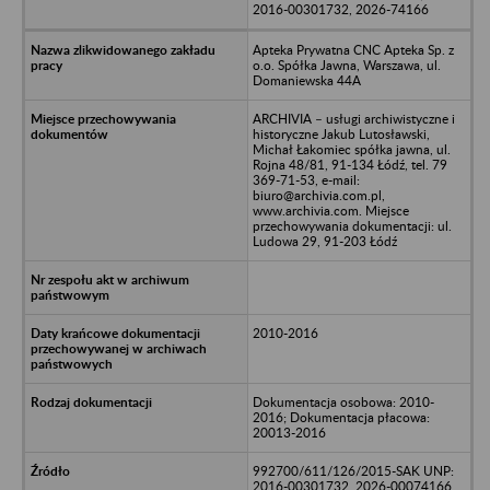
2016-00301732, 2026-74166
Apteka Prywatna CNC Apteka Sp. z
o.o. Spółka Jawna, Warszawa, ul.
Domaniewska 44A
ARCHIVIA – usługi archiwistyczne i
historyczne Jakub Lutosławski,
Michał Łakomiec spółka jawna, ul.
Rojna 48/81, 91-134 Łódź, tel. 79
369-71-53, e-mail:
biuro@archivia.com.pl,
www.archivia.com. Miejsce
przechowywania dokumentacji: ul.
Ludowa 29, 91-203 Łódź
2010-2016
Dokumentacja osobowa: 2010-
2016; Dokumentacja płacowa:
20013-2016
992700/611/126/2015-SAK UNP:
2016-00301732, 2026-00074166