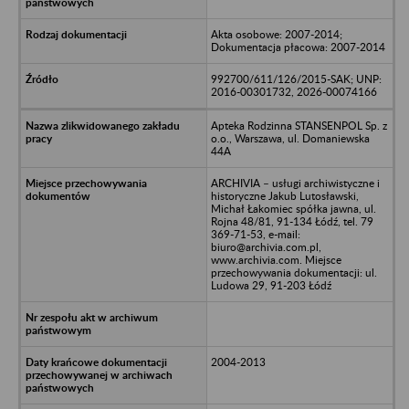
Akta osobowe: 2007-2014;
Dokumentacja płacowa: 2007-2014
992700/611/126/2015-SAK; UNP:
2016-00301732, 2026-00074166
Apteka Rodzinna STANSENPOL Sp. z
o.o., Warszawa, ul. Domaniewska
44A
ARCHIVIA – usługi archiwistyczne i
historyczne Jakub Lutosławski,
Michał Łakomiec spółka jawna, ul.
Rojna 48/81, 91-134 Łódź, tel. 79
369-71-53, e-mail:
biuro@archivia.com.pl,
www.archivia.com. Miejsce
przechowywania dokumentacji: ul.
Ludowa 29, 91-203 Łódź
2004-2013