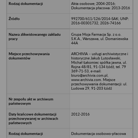
Akta osobowe; 2004-2016;
Dokumentacja płacowa: 2013-2016
992700/611/126/2014-SAK; UNP:
2016-00301732, 2026-74166
Grupa Moja Farmacja Sp. z o.o.
S.K.A., Warszawa, ul. Domaniewska
44A
ARCHIVIA – usługi archiwistyczne i
historyczne Jakub Lutosławski,
Michał Łakomiec spółka jawna, ul.
Rojna 48/81, 91-134 Łódź, tel. 79
369-71-53, e-mail:
biuro@archivia.com.pl,
www.archivia.com. Miejsce
przechowywania dokumentacji: ul.
Ludowa 29, 91-203 Łódź
2012-2016
Dokumentacja osobowo-płacowa