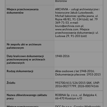
Boronów
ARCHIVIA – usługi archiwistyczne i
historyczne Jakub Lutosławski,
Michał Łakomiec spółka jawna, ul.
Rojna 48/81, 91-134 Łódź, tel. 79
369-71-53, e-mail:
biuro@archivia.com.pl,
www.archivia.com. Miejsce
przechowywania dokumentacji: ul.
Ludowa 29, 91-203 Łódź
1948-2016
Akta osobowe z lat 1948-2016;
Dokumentacja płacowa: 1953-2015
992700/611/126/2015-SAK, UNP:
2016-00277799, 2026-00074166
ROBINA Sp. z o.o., ul. Belgijska 4,
66-470 Kostrzyn n/O
DCC Sp.z o.o., Gorzów Wielkopolski