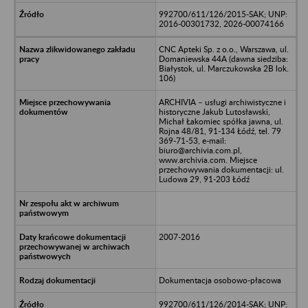
992700/611/126/2015-SAK; UNP:
2016-00301732, 2026-00074166
CNC Apteki Sp. z o.o., Warszawa, ul.
Domaniewska 44A (dawna siedziba:
Białystok, ul. Marczukowska 2B lok.
106)
ARCHIVIA – usługi archiwistyczne i
historyczne Jakub Lutosławski,
Michał Łakomiec spółka jawna, ul.
Rojna 48/81, 91-134 Łódź, tel. 79
369-71-53, e-mail:
biuro@archivia.com.pl,
www.archivia.com. Miejsce
przechowywania dokumentacji: ul.
Ludowa 29, 91-203 Łódź
2007-2016
Dokumentacja osobowo-płacowa
992700/611/126/2014-SAK; UNP: